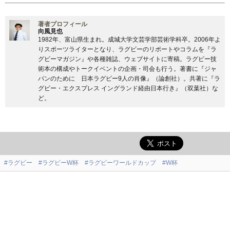
著者プロフィール
向風見也
1982年、富山県生まれ。成城大学文芸学部芸術学科卒。2006年よ
りスポーツライターとなり、ラグビーのリポートやコラムを『ラ
グビーマガジン』や各種雑誌、ウェブサイトに寄稿。ラグビー技
術本の構成やトークイベントの企画・司会も行う。著書に『ジャ
パンのために 日本ラグビー9人の肖像』（論創社）。共著に『ラ
グビー・エクスプレス イングランド経由日本行き』（双葉社）な
ど。
#ラグビー
#ラグビーW杯
#ラグビーワールドカップ
#W杯