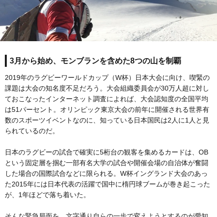
3月から始め、モンブランを含めた8つの山を制覇
2019年のラグビーワールドカップ（W杯）日本大会に向け、喫緊の
課題は大会の知名度不足だろう。大会組織委員会が30万人超に対し
ておこなったインターネット調査によれば、大会認知度の全国平均
は51パーセント。オリンピック東京大会の前年に開催される世界有
数のスポーツイベントなのに、知っている日本国民は2人に1人と見
られているのだ。
日本のラグビーの試合で確実に5桁台の観客を集めるカードは、OB
という固定層を掴む一部有名大学の試合や開催会場の自治体が奮闘
した場合の国際試合などに限られる。W杯イングランド大会のあっ
た2015年には日本代表の活躍で国中に楕円球ブームが巻き起こった
が、1年ほどで落ち着いた。
そんな緊急局面を、文字通り自らの一歩で変えようとするのが愛知