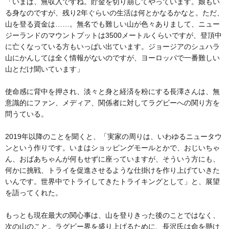
「いまは、無収入ですね。貯金を切り崩してやっています。娘もい
る身なのですが、残り2年ぐらいの生活は何とかなるかなと。ただ、
山を登る資金は……。無名でも難しい山が色々ありまして、ニュー
ジーランドのマウントプットは3500メートルくらいですが、登頂中
に亡くなっている方もいっぱい出ています。ジョージアのシュハラ
山にかんしては全く情報がないのですが、ヨーロッパで一番難しい
山とだけ聞いています」
使命感に背中を押され、淡々と身と経済を粉にする長澤さんは、無
意識的にファン、メディア、関係者に対してラグビーへの関り方を
問うている。
2019年以降のことを聞くと、「実家の周りは、いわゆるニュータウ
ンという作りです。いまはショッピングモールとかで、おじいちゃ
ん、おばあちゃんが何もせずに座っていますが、そういう方にも、
何かに挑戦、トライを促進させるような仕掛けを作り上げていきた
いんです。世界中でトライしてきたトライキングとして」と、展望
を語ってくれた。
もっとも現在最大の関心事は、山を登りきった後のことではなく、
次の山のこと。ラグビー界を盛り上げるために、長沢氏は命を懸け