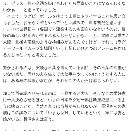
り、プラス、何か企画を掛け合わせたら面白いことになるんじゃな
いかぁ……と思っていました。
そこで、ラグビーボールを抱えて山頂にトライすることを思い立
ちました。おそらく誰もやっていない試みで、世界初だと思いま
す。その世界初を（各国で）連発するのも面白いなというのと、冒
険の新しい枠組みが生まれるんじゃないかな……と。冒険には世界7
大陸、北極＆南極のような枠組みがあるんですけど、それに（ラグ
ビーワールドカップ出場国という）新しいひとつのフレームを作れ
るんじゃないかと考えました」
驚かされるのは、突飛な言葉を選んでいる割に、その言葉の抑揚が
少ない点だ。周りの力を借りて大仕事をやってのけようとする人に
は、ある種の我欲が滲むが、それがこの人からは感じられない。
加えて再確認させられるのは、一見すると大人しそうなこの愛好家
に一大決心させるほど、いまの日本ラグビー界は断崖絶壁にいるよ
うに映ることだ。当然と言えば当然かもしれないが、長澤さんの家
族はこの試みについて「いまも反対」しているという。家には妻と
娘がいる。長澤さんは言う。