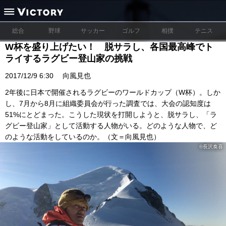
総合
野球
サッカー
ゴルフ
相撲
テニス
W杯を盛り上げたい！ 脱サラし、各国最高峰でト
ライするラグビー登山家の挑戦
2017/12/9 6:30
向風見也
2年後に日本で開催されるラグビーのワールドカップ（W杯）。しか
し、7月から8月に組織委員会が行った調査では、大会の認知度は
51%にとどまった。こうした現状を打開しようと、脱サラし、「ラ
グビー登山家」として活動する人物がいる。どのような人物で、ど
のような活動をしているのか。（文＝向風見也）
©長沢奏喜