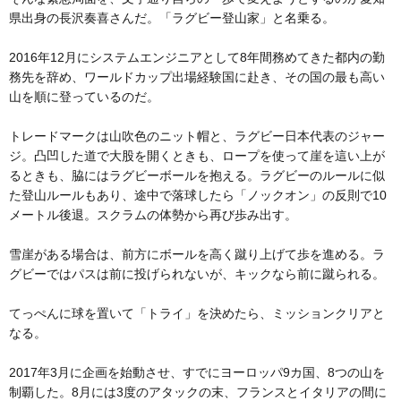
県出身の長沢奏喜さんだ。「ラグビー登山家」と名乗る。
2016年12月にシステムエンジニアとして8年間務めてきた都内の勤
務先を辞め、ワールドカップ出場経験国に赴き、その国の最も高い
山を順に登っているのだ。
トレードマークは山吹色のニット帽と、ラグビー日本代表のジャー
ジ。凸凹した道で大股を開くときも、ロープを使って崖を這い上が
るときも、脇にはラグビーボールを抱える。ラグビーのルールに似
た登山ルールもあり、途中で落球したら「ノックオン」の反則で10
メートル後退。スクラムの体勢から再び歩み出す。
雪崖がある場合は、前方にボールを高く蹴り上げて歩を進める。ラ
グビーではパスは前に投げられないが、キックなら前に蹴られる。
てっぺんに球を置いて「トライ」を決めたら、ミッションクリアと
なる。
2017年3月に企画を始動させ、すでにヨーロッパ9カ国、8つの山を
制覇した。8月には3度のアタックの末、フランスとイタリアの間に