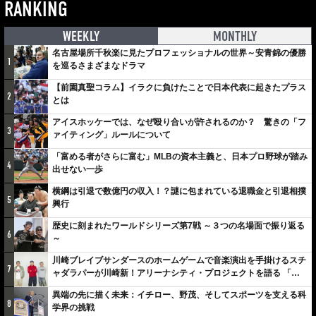
RANKING
WEEKLY
MONTHLY
名古屋場所千秋楽に見たプロフェッショナルの世界～安青錦の優勝
1
を巡るさまざまなドラマ
【前園真聖コラム】イラクに負けたことで日本代表に起きたプラス
2
とは
アイスホッケーでは、なぜ殴り合いが許されるのか？ 驚きの「フ
3
ァイティング」ルールについて
「富める者がさらに富む」MLBの資本主義と、日本プロ野球が踏み
4
出せない一歩
横綱は引退で数億円の収入！？謎に包まれている退職金と引退相撲
5
興行
歴史に刻まれたワールドシリーズ第7戦 ～３つの名場面で振り返る
6
～
川崎ブレイブサンダースのホームゲームで音楽演出を手掛けるスチ
7
ャダラパーが川崎新！アリーナシティ・プロジェクトを語る 「楽
しみでしかないでしょ。川崎は、ずっと成長曲線だから」
異端の先に描く未来：イチロー、野茂、そしてスポーツを支える科
8
学界の挑戦