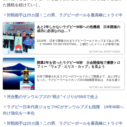
た挑戦を続けていく。
対戦相手は25カ国！この男、ラグビーボールを最高峰にトライ中
あと2年しかないラグビーW杯への危機感 日本開催の
成功に必須なのは…？
2019年、日本で開催されるラグビーワールドカップまであと2年。
「2 YEARS TO GO FESTIVAL」と銘打ったイベントが各地で始
まるなど、4年に一度の祭典へのカウントダウンが始まっていま
す。現時点で注目度が高いとはいえないラグビーW杯を盛り上げる
VICTORY ALL SPORTS NEWS
には何が必要なのでしょう？
開幕2年を切ったラグビーW杯 大会開催地で優勝トロ
フィー「ウェブ・エリス・カップ」を見よう
日本で開催されるラグビーのワールドカップ開幕まで、あと2年と
なった。ラグビーワールドカップ2019組織委員会は、大会を盛り
上げるべく、様々なイベントを仕掛けていく。その一つとなるの
が、優勝トロフィー「ウェブ・エリス・カップ」のお披露目だ。世
VICTORY ALL SPORTS NEWS
界中のラグビー選手が目指す黄金のカップを見に、W杯開催地に足
を運ぼう。
河合塾のサンウルブズの“弱さ”イジりがSNSで炎上
ラグビー日本代表ジョセフHCがサンウルブズも指揮 19年W杯へ
向け強化を一本化
対戦相手は25カ国！この男、ラグビーボールを最高峰にトライ中