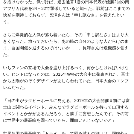
を抱けなかった。気づけば、過去通算1勝の日本代表が優勝2回の南
アフリカ代表を34－32で撃破していると知った。戦前はここまでの
快挙を期待しておらず、長澤さんは「申し訳なさ」を覚えたとい
う。
さらに爆発的な人気が落ち着いたら、その「申し訳なさ」はより大
きくなった。放っておいたら、あの時の自分のような人だらけのま
ま、自国開催を迎えるのではないか……。長澤さんは危機感を覚え
た。
いちファンの立場で大会を盛り上げるべく、何かしなければいけな
い。ヒントになったのは、2015年W杯の大会中に発表された、富士
から太陽がのぞくデザインがあしらわれていた、日本大会のエンブ
レムだった。
「日の出がラグビーボールに見える。2019年の大会開催直前には富
士山に関わるイベント、みんなでラグビーボールを持って山頂する
イベントとかががあるんだろう、と勝手に妄想したんです。その前
に世界中の最高峰を回っていたら、面白いんじゃないかと」
世界各国の最高峰で「トライ」をして回る試みの狙いは、国内外へ