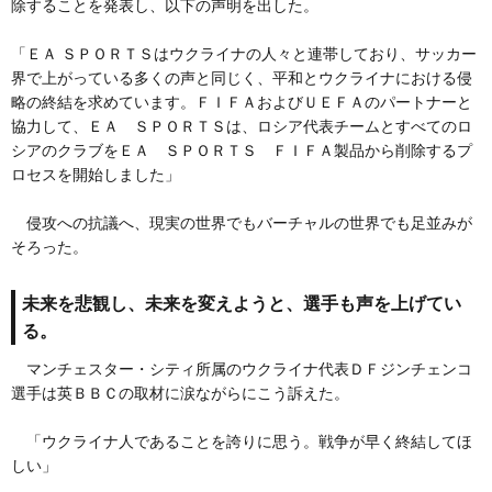
除することを発表し、以下の声明を出した。
「ＥＡ ＳＰＯＲＴＳはウクライナの人々と連帯しており、サッカー
界で上がっている多くの声と同じく、平和とウクライナにおける侵
略の終結を求めています。ＦＩＦＡおよびＵＥＦＡのパートナーと
協力して、ＥＡ ＳＰＯＲＴＳは、ロシア代表チームとすべてのロ
シアのクラブをＥＡ ＳＰＯＲＴＳ ＦＩＦＡ製品から削除するプ
ロセスを開始しました」
侵攻への抗議へ、現実の世界でもバーチャルの世界でも足並みが
そろった。
未来を悲観し、未来を変えようと、選手も声を上げてい
る。
マンチェスター・シティ所属のウクライナ代表ＤＦジンチェンコ
選手は英ＢＢＣの取材に涙ながらにこう訴えた。
「ウクライナ人であることを誇りに思う。戦争が早く終結してほ
しい」