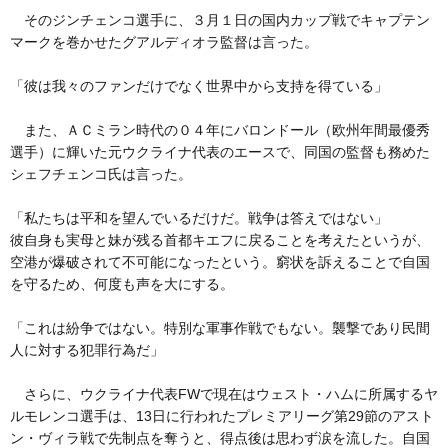
そのジンチェンコ選手に、３月１日の国内カップ戦でキャプテン
マークを巻かせたグアルディオラ監督は言った。
「彼は我々のファンだけでなく世界中から支持を得ている」
また、ＡＣミラン時代の０４年にバロンドール（欧州年間最優秀
選手）に輝いた元ウクライナ代表のエースで、同国の監督も務めた
シェフチェンコ氏は言った。
「私たちは平和を望んでいるだけだ。戦争は答えではない」
彼自身も実母と妹が残る首都キエフに戻ることを考えたというが、
空港が爆破されて不可能になったという。窮状を訴えることで自国
を守るため、何度も声を大にする。
「これは紛争ではない。特別な軍事作戦でもない。襲撃であり民間
人に対する犯罪行為だ」
さらに、ウクライナ代表FWで現在はウェスト・ハムに所属するヤ
ルモレンコ選手は、13日に行われたプレミアリーグ第29節のアスト
ン・ヴィラ戦で先制点を奪うと、得点後は思わず涙を流した。自国