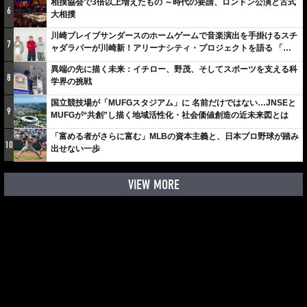
相撲協会で3倍以上増えたもの ～時代の要請、ロンドン公演と古式
6
大相撲
川崎ブレイブサンダースのホームゲームで音楽演出を手掛けるスチ
7
ャダラパーが川崎新！アリーナシティ・プロジェクトを語る 「楽
しみでしかないでしょ。川崎は、ずっと成長曲線だから」
異端の先に描く未来：イチロー、野茂、そしてスポーツを支える科
8
学界の挑戦
国立競技場が「MUFGスタジアム」に 名前だけではない…JNSEと
9
MUFGが“共創”し描く地域活性化・社会価値創造の近未来図とは
「富める者がさらに富む」MLBの資本主義と、日本プロ野球が踏み
10
出せない一歩
VIEW MORE