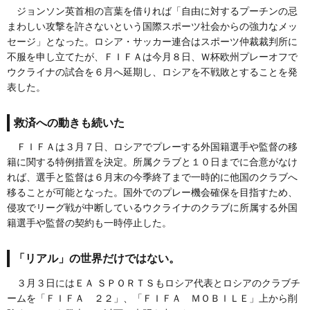
ジョンソン英首相の言葉を借りれば「自由に対するプーチンの忌
まわしい攻撃を許さないという国際スポーツ社会からの強力なメッ
セージ」となった。ロシア・サッカー連合はスポーツ仲裁裁判所に
不服を申し立てたが、ＦＩＦＡは今月８日、Ｗ杯欧州プレーオフで
ウクライナの試合を６月へ延期し、ロシアを不戦敗とすることを発
表した。
救済への動きも続いた
ＦＩＦＡは３月７日、ロシアでプレーする外国籍選手や監督の移
籍に関する特例措置を決定。所属クラブと１０日までに合意がなけ
れば、選手と監督は６月末の今季終了まで一時的に他国のクラブへ
移ることが可能となった。国外でのプレー機会確保を目指すため、
侵攻でリーグ戦が中断しているウクライナのクラブに所属する外国
籍選手や監督の契約も一時停止した。
「リアル」の世界だけではない。
３月３日にはＥＡ ＳＰＯＲＴＳもロシア代表とロシアのクラブチ
ームを「ＦＩＦＡ ２２」、「ＦＩＦＡ ＭＯＢＩＬＥ」上から削