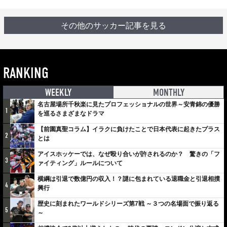
その他のサッカー記事を見る
RANKING
WEEKLY
MONTHLY
名古屋場所千秋楽に見たプロフェッショナルの世界～安青錦の優勝
1
を巡るさまざまなドラマ
【前園真聖コラム】イラクに負けたことで日本代表に起きたプラス
2
とは
アイスホッケーでは、なぜ殴り合いが許されるのか？ 驚きの「フ
3
ァイティング」ルールについて
横綱は引退で数億円の収入！？謎に包まれている退職金と引退相撲
4
興行
歴史に刻まれたワールドシリーズ第7戦 ～３つの名場面で振り返る
5
～