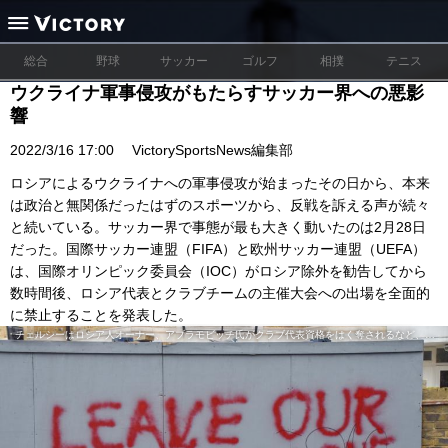
総合
野球
サッカー
ゴルフ
相撲
テニス
ウクライナ軍事侵攻がもたらすサッカー界への悪影
響
2022/3/16 17:00
VictorySportsNews編集部
ロシアによるウクライナへの軍事侵攻が始まったその日から、本来
は政治と無関係だったはずのスポーツから、反戦を訴える声が続々
と続いている。サッカー界で事態が最も大きく動いたのは2月28日
だった。国際サッカー連盟（FIFA）と欧州サッカー連盟（UEFA）
は、国際オリンピック委員会（IOC）がロシア除外を勧告してから
数時間後、ロシア代表とクラブチームの主催大会への出場を全面的
に禁止することを発表した。
チェルシーはロシア人オーナー、アブラモビッチ氏がクラブ代表資格をはく奪されるなど、激動の渦中にいる／(C)共同通信