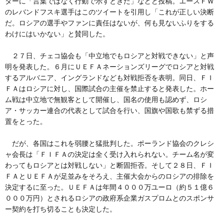
ターに「言葉ではなく行動で示すときだ」などと投稿。エースＦＷ
のレバンドフスキ選手はこのツイートを引用し「これが正しい決断
だ。ロシアの選手やファンに責任はないが、何も見ないふりをする
わけにはいかない」と賛同した。
２７日、チェコ協会も「中立地でもロシアと対戦できない」と声
明を発表した。６月にＵＥＦＡネーションズリーグでロシアと対戦
するアルバニア、イングランドなども対戦拒否を表明。同日、ＦＩ
ＦＡはロシアに対し、国際試合の主催を禁止すると発表した。ホー
ム戦は中立地で無観客として開催し、国名の使用も認めず、ロシ
ア・サッカー連合の代表として試合を行い、国旗や国歌も禁ずる措
置をとった。
だが、各国はこれを弱腰と猛批判した。ポーランド協会のクレシ
ャ会長は「ＦＩＦＡの決定は全く受け入れられない。チーム名が変
わってもロシアとは対戦しない」と断固拒否。そして２８日、ＦＩ
ＦＡとＵＥＦＡが足並みをそろえ、主催大会からのロシアの排除を
決定するに至った。ＵＥＦＡは年間４０００万ユーロ（約５１億６
０００万円）とされるロシアの政府系企業ガスプロムとのスポンサ
ー契約を打ち切ることも決定した。