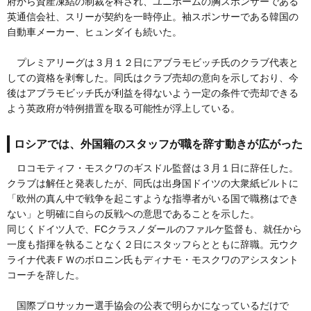
府から資産凍結の制裁を科され、ユニホームの胸スポンサーである
英通信会社、スリーが契約を一時停止。袖スポンサーである韓国の
自動車メーカー、ヒュンダイも続いた。
プレミアリーグは３月１２日にアブラモビッチ氏のクラブ代表と
しての資格を剥奪した。同氏はクラブ売却の意向を示しており、今
後はアブラモビッチ氏が利益を得ないよう一定の条件で売却できる
よう英政府が特例措置を取る可能性が浮上している。
ロシアでは、外国籍のスタッフが職を辞す動きが広がった
ロコモティフ・モスクワのギスドル監督は３月１日に辞任した。
クラブは解任と発表したが、同氏は出身国ドイツの大衆紙ビルトに
「欧州の真ん中で戦争を起こすような指導者がいる国で職務はでき
ない」と明確に自らの反戦への意思であることを示した。
同じくドイツ人で、FCクラスノダールのファルケ監督も、就任から
一度も指揮を執ることなく２日にスタッフらとともに辞職。元ウク
ライナ代表ＦＷのボロニン氏もディナモ・モスクワのアシスタント
コーチを辞した。
国際プロサッカー選手協会の公表で明らかになっているだけで