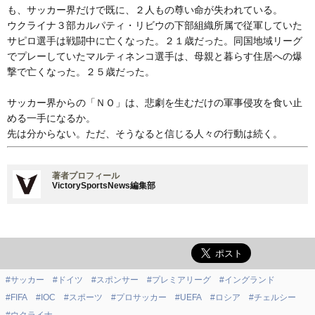
も、サッカー界だけで既に、２人もの尊い命が失われている。
ウクライナ３部カルパティ・リビウの下部組織所属で従軍していた
サピロ選手は戦闘中に亡くなった。２１歳だった。同国地域リーグ
でプレーしていたマルティネンコ選手は、母親と暮らす住居への爆
撃で亡くなった。２５歳だった。
サッカー界からの「ＮＯ」は、悲劇を生むだけの軍事侵攻を食い止
める一手になるか。
先は分からない。ただ、そうなると信じる人々の行動は続く。
著者プロフィール
VictorySportsNews編集部
#サッカー
#ドイツ
#スポンサー
#プレミアリーグ
#イングランド
#FIFA
#IOC
#スポーツ
#プロサッカー
#UEFA
#ロシア
#チェルシー