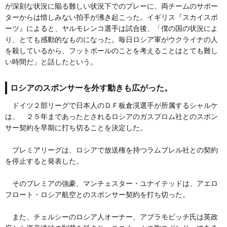
が深刻な状況に陥る難しい状況下でのプレーに、両チームのサポー
ターからは惜しみない拍手が沸き起こった。イギリス『スカイスポ
ーツ』によると、ヤルモレンコ選手は試合後、「僕の国の状況によ
り、とても感動的なものになった。毎日ロシア軍がウクライナの人
を殺しているから、フットボールのことを考えることはとても難し
い時間だ」と話したという。
ロシアのスポンサーを外す動きも広がった。
ドイツ２部リーグで日本人のＤＦ板倉滉選手が所属するシャルケ
は、 ２５年まであったとされるロシアのガスプロム社とのスポン
サー契約を早期に打ち切ることを決定した。
プレミアリーグは、ロシアで放送権を持つラムブレル社との契約
を停止すると発表した。
そのプレミアの強豪、マンチェスター・ユナイテッドは、アエロ
フロート・ロシア航空とのスポンサー契約を打ち切った。
また、チェルシーのロシア人オーナー、アブラモビッチ氏は英政