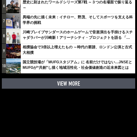
歴史に刻まれたワールドシリーズ第7戦 ～３つの名場面で振り返る
6
～
異端の先に描く未来：イチロー、野茂、そしてスポーツを支える科
7
学界の挑戦
川崎ブレイブサンダースのホームゲームで音楽演出を手掛けるスチ
8
ャダラパーが川崎新！アリーナシティ・プロジェクトを語る 「楽
しみでしかないでしょ。川崎は、ずっと成長曲線だから」
相撲協会で3倍以上増えたもの ～時代の要請、ロンドン公演と古式
9
大相撲
国立競技場が「MUFGスタジアム」に 名前だけではない…JNSEと
10
MUFGが“共創”し描く地域活性化・社会価値創造の近未来図とは
VIEW MORE