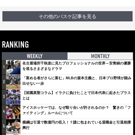
その他のバスケ記事を見る
RANKING
WEEKLY
MONTHLY
名古屋場所千秋楽に見たプロフェッショナルの世界～安青錦の優勝
1
を巡るさまざまなドラマ
「富める者がさらに富む」MLBの資本主義と、日本プロ野球が踏み
2
出せない一歩
【前園真聖コラム】イラクに負けたことで日本代表に起きたプラス
3
とは
アイスホッケーでは、なぜ殴り合いが許されるのか？ 驚きの「フ
4
ァイティング」ルールについて
横綱は引退で数億円の収入！？謎に包まれている退職金と引退相撲
5
興行