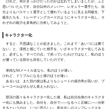
けれど、何がきっかけだったのかは忘れてしまいましたが、ふと
思いついたんです。自分以外のメンバー、レギュラー選手たち、自
分よりもバスケット選手として優れているように見える同級生、下
級生たちを、トレーディングカードのようにキャラクター化し、そ
れぞれの能力を多角的に分析してみようと。
キャラクター化
すると、不思議なことが起きました。これまで「あいつには勝て
ない」と、漠然と感じていた相手を、いざキャラクター化してみる
と、必ずしも「すべての点」で劣っていたわけではなく、私のほう
が優っている部分も存在していたのです。
単純な50メートル走なら、私のほうが速い。
けれど、ドリブルになると彼のほうが速い。
あるいは、また別の彼は私よりもシュートの成功率が高いが、プ
レーコールはぜんぜん覚えられない。
部活の面々をキャラクター化した後、私は自分自身のキャラクタ
ー化にも挑みました。自分を、自分で——なるべく正確に——分析
するというのは、じつに恐ろしい。剥き出しのコンプレックスを