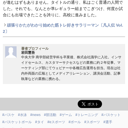
が進むはずもありません。タイトルの通り、私はごく普通の人間で
した。それでも、なんとか準レギュラー組までこぎつけ、何度か試
合にも出場できたことを誇りに、高校に進みました。
頑張りかたがわかり始めた筋トレ好きサラリーマン〔凡人伝 Vol.
2〕
著者プロフィール
岩田慧吾
中央大学 商学部経営学科を卒業後、株式会社識学に入社。インサ
イドセールス、カスタマーサクセスなどの業務に約２年従事。マ
ーケティング部にてウェビナーや各種広告運用を担当。現在は社
内外両面の広報としてメディアリレーション、講演会活動、記事
執筆などの業務に携わる。
#バスケ
#水泳
#news
#部活動
#ゲーム
#トレーニング
#バスケット
#バスケットボール
#タイ
#eスポーツ
#ボール
#スポーツ
#選手