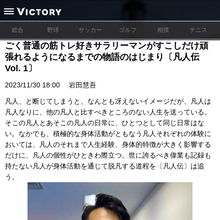
総合
野球
サッカー
ゴルフ
相撲
テニス
ごく普通の筋トレ好きサラリーマンがすこしだけ頑
張れるようになるまでの物語のはじまり〔凡人伝
Vol. 1〕
2023/11/30 18:00
岩田慧吾
凡人、と断じてしまうと、なんとも冴えないイメージだが、凡人は
凡人なりに、他の凡人と比すべきところのない人生を送っている。
そこの凡人とあそこの凡人の日常に、ひとつとして同じ日常はな
い。なかでも、積極的な身体活動がともなう凡人それぞれの体験に
おいては、凡人のそれまで人生経験、身体的特徴が大きく影響する
だけに、凡人の個性がひときわ際立つ。世に誇るべき偉業も記録も
持たない凡人が身体活動を通じて脱凡する道程を〔凡人伝〕は追
う。