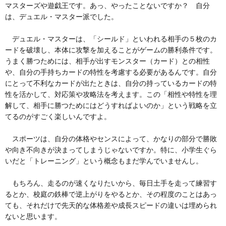
マスターズや遊戯王です。あっ、やったことないですか？ 自分
は、デュエル・マスター派でした。
デュエル・マスターは、「シールド」といわれる相手の５枚のカ
ードを破壊し、本体に攻撃を加えることがゲームの勝利条件です。
うまく勝つためには、相手が出すモンスター（カード）との相性
や、自分の手持ちカードの特性を考慮する必要があるんです。自分
にとって不利なカードが出たときは、自分の持っているカードの特
性を活かして、対応策や攻略法を考えます。この「相性や特性を理
解して、相手に勝つためにはどうすればよいのか」という戦略を立
てるのがすごく楽しいんですよ。
スポーツは、自分の体格やセンスによって、かなりの部分で勝敗
や向き不向きが決まってしまうじゃないですか。特に、小学生ぐら
いだと「トレーニング」という概念もまだ学んでいませんし。
もちろん、走るのが速くなりたいから、毎日土手を走って練習す
るとか、校庭の鉄棒で逆上がりをやるとか、その程度のことはあっ
ても、それだけで先天的な体格差や成長スピードの違いは埋められ
ないと思います。