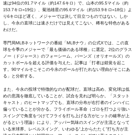
速は94位の91.7マイル（約147.6キロ）で、山本の95.5マイル（約
153.7キロ=19位）、菊池雄星の95.6マイル（約153.9キロ=18位）よ
り6キロほど遅く、メジャーでは決して目立つものではない。しか
し、今永の直球には速さだけでは見えてこない、稀有な特色がある
わけだ。
専門局MLBネットワークの番組「MLBナウ」の公式Xでは、この直
球を今季のメジャーで「最も価値のある球種」に選定。2位のグラス
ノー（ドジャース）のフォーシーム、バーンズ（オリオールズ）の
カットボールを超える評価を与えた。記事は「打者は錯覚を起こ
す。90マイルそこそこの今永のボールが打たれない理由がそこにあ
る」と分析する。
また、今永の投球で特徴的なのが配球だ。直球は高め、変化球は低
めの意識を徹底していることが、試合を見れば明らか。「スタット
キャスト」のヒートマップでも、直球の分布が右打者のインハイに
偏っていることが分かる。フライボール革命（ゴロを打つより強い
スイングで角度をつけてフライを打ち上げる方がヒットの確率が上
がるという理論）により、アッパー気味のスイングが主流となって
いる米球界。レベルスイング、いわゆる“上からたたく”打ち方が主