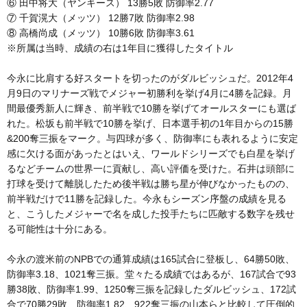
⑥ 田中将大（ヤンキース） 13勝5敗 防御率2.77
⑦ 千賀滉大（メッツ） 12勝7敗 防御率2.98
⑧ 高橋尚成（メッツ） 10勝6敗 防御率3.61
※所属は当時、成績の右は1年目に獲得したタイトル
今永に比肩する好スタートを切ったのがダルビッシュだ。2012年4
月9日のマリナーズ戦でメジャー初勝利を挙げ4月に4勝を記録。月
間最優秀新人に輝き、前半戦で10勝を挙げてオールスターにも選ば
れた。松坂も前半戦で10勝を挙げ、日本選手初の1年目からの15勝
&200奪三振をマーク。与四球が多く、防御率にも表れるように安定
感に欠ける面があったとはいえ、ワールドシリーズでも白星を挙げ
るなどチームの世界一に貢献し、高い評価を受けた。石井は頭部に
打球を受けて離脱したため後半戦は勝ち星が伸びなかったものの、
前半戦だけで11勝を記録した。今永もシーズン序盤の成績を見る
と、こうしたメジャーで名を成した投手たちに匹敵する数字を残せ
る可能性は十分にある。
今永の渡米前のNPBでの通算成績は165試合に登板し、64勝50敗、
防御率3.18、1021奪三振。堂々たる成績ではあるが、167試合で93
勝38敗、防御率1.99、1250奪三振を記録したダルビッシュ、172試
合で70勝29敗、防御率1.82、922奪三振の山本らと比較して圧倒的