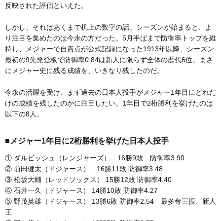
反映された評価といえた。
しかし、それはあくまで机上の数字の話。シーズンが始まると、よ
り注目を集めたのは今永の方だった。5月半ばまで防御率トップを維
持し、メジャーで自責点が公式記録になった1913年以降、シーズン
最初の9先発登板で防御率0.84は新人に限らず全体の歴代6位。まさ
にメジャー史に残る成績を、いきなり残したのだ。
今永の活躍を受け、まず過去の日本人投手がメジャー1年目にどれだ
けの成績を残したのかに注目したい。1年目で2桁勝利を挙げたのは
以下の8人。
■メジャー1年目に2桁勝利を挙げた日本人投手
① ダルビッシュ（レンジャーズ） 16勝9敗 防御率3.90
② 前田健太（ドジャース） 16勝11敗 防御率3.48
③ 松坂大輔（レッドソックス） 15勝12敗 防御率4.40
④ 石井一久（ドジャース） 14勝10敗 防御率4.27
⑤ 野茂英雄（ドジャース） 13勝6敗 防御率2.54 最多奪三振、新人
王