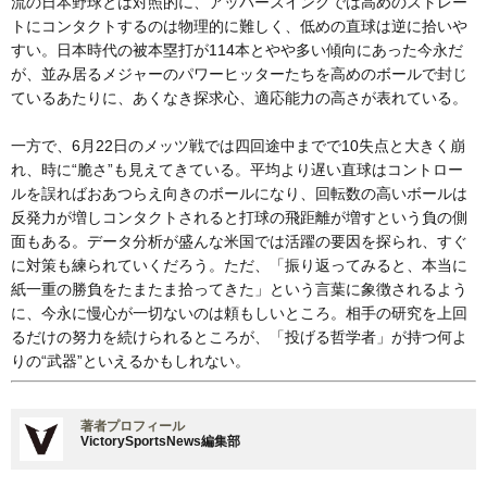
流の日本野球とは対照的に、アッパースイングでは高めのストレー
トにコンタクトするのは物理的に難しく、低めの直球は逆に拾いや
すい。日本時代の被本塁打が114本とやや多い傾向にあった今永だ
が、並み居るメジャーのパワーヒッターたちを高めのボールで封じ
ているあたりに、あくなき探求心、適応能力の高さが表れている。
一方で、6月22日のメッツ戦では四回途中までで10失点と大きく崩
れ、時に“脆さ”も見えてきている。平均より遅い直球はコントロー
ルを誤ればおあつらえ向きのボールになり、回転数の高いボールは
反発力が増しコンタクトされると打球の飛距離が増すという負の側
面もある。データ分析が盛んな米国では活躍の要因を探られ、すぐ
に対策も練られていくだろう。ただ、「振り返ってみると、本当に
紙一重の勝負をたまたま拾ってきた」という言葉に象徴されるよう
に、今永に慢心が一切ないのは頼もしいところ。相手の研究を上回
るだけの努力を続けられるところが、「投げる哲学者」が持つ何よ
りの“武器”といえるかもしれない。
著者プロフィール
VictorySportsNews編集部