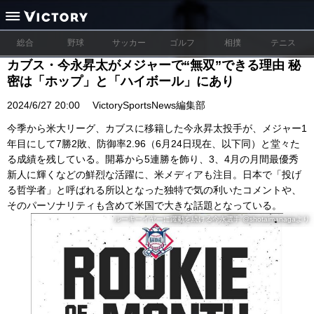
総合
野球
サッカー
ゴルフ
相撲
テニス
カブス・今永昇太がメジャーで“無双”できる理由 秘
密は「ホップ」と「ハイボール」にあり
2024/6/27 20:00
VictorySportsNews編集部
今季から米大リーグ、カブスに移籍した今永昇太投手が、メジャー1
年目にして7勝2敗、防御率2.96（6月24日現在、以下同）と堂々た
る成績を残している。開幕から5連勝を飾り、3、4月の月間最優秀
新人に輝くなどの鮮烈な活躍に、米メディアも注目。日本で「投げ
る哲学者」と呼ばれる所以となった独特で気の利いたコメントや、
そのパーソナリティも含めて米国で大きな話題となっている。
ルーキーイヤーに躍動を続ける今永選手 @shotaimanagaより