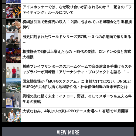
アイスホッケーでは、なぜ殴り合いが許されるのか？ 驚きの「フ
3
ァイティング」ルールについて
横綱は引退で数億円の収入！？謎に包まれている退職金と引退相撲
4
興行
歴史に刻まれたワールドシリーズ第7戦 ～３つの名場面で振り返る
5
～
相撲協会で3倍以上増えたもの ～時代の要請、ロンドン公演と古式
6
大相撲
川崎ブレイブサンダースのホームゲームで音楽演出を手掛けるスチ
7
ャダラパーが川崎新！アリーナシティ・プロジェクトを語る 「楽
しみでしかないでしょ。川崎は、ずっと成長曲線だから」
国立競技場が「MUFGスタジアム」に 名前だけではない…JNSEと
8
MUFGが“共創”し描く地域活性化・社会価値創造の近未来図とは
異端の先に描く未来：イチロー、野茂、そしてスポーツを支える科
9
学界の挑戦
大坂なおみ、4年ぶりの東レPPOテニス出場へ！ 有明で10月開幕
10
VIEW MORE