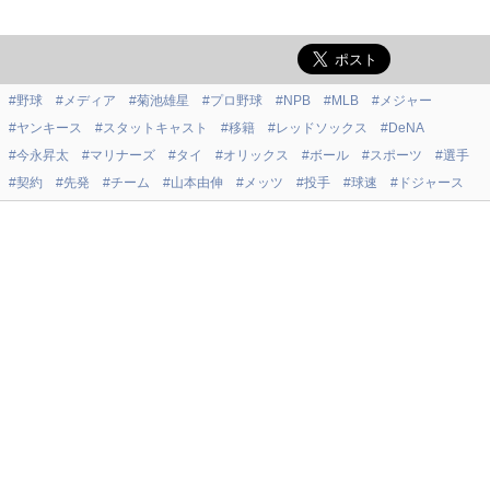
#野球
#メディア
#菊池雄星
#プロ野球
#NPB
#MLB
#メジャー
#ヤンキース
#スタットキャスト
#移籍
#レッドソックス
#DeNA
#今永昇太
#マリナーズ
#タイ
#オリックス
#ボール
#スポーツ
#選手
#契約
#先発
#チーム
#山本由伸
#メッツ
#投手
#球速
#ドジャース