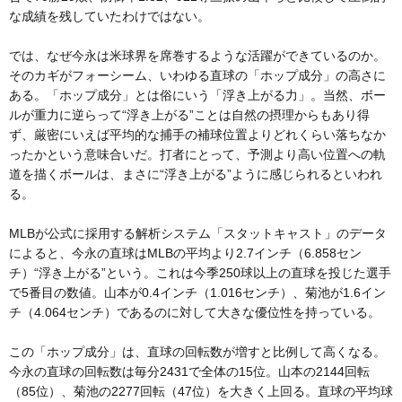
な成績を残していたわけではない。
では、なぜ今永は米球界を席巻するような活躍ができているのか。
そのカギがフォーシーム、いわゆる直球の「ホップ成分」の高さに
ある。「ホップ成分」とは俗にいう「浮き上がる力」。当然、ボー
ルが重力に逆らって“浮き上がる”ことは自然の摂理からもあり得
ず、厳密にいえば平均的な捕手の補球位置よりどれくらい落ちなか
ったかという意味合いだ。打者にとって、予測より高い位置への軌
道を描くボールは、まさに“浮き上がる”ように感じられるといわれ
る。
MLBが公式に採用する解析システム「スタットキャスト」のデータ
によると、今永の直球はMLBの平均より2.7インチ（6.858セン
チ）“浮き上がる”という。これは今季250球以上の直球を投じた選手
で5番目の数値。山本が0.4インチ（1.016センチ）、菊池が1.6イン
チ（4.064センチ）であるのに対して大きな優位性を持っている。
この「ホップ成分」は、直球の回転数が増すと比例して高くなる。
今永の直球の回転数は毎分2431で全体の15位。山本の2144回転
（85位）、菊池の2277回転（47位）を大きく上回る。直球の平均球