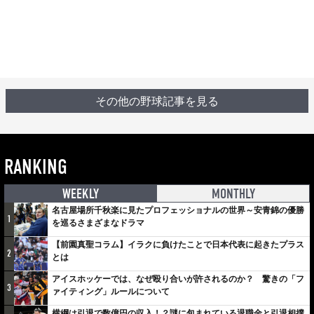
その他の野球記事を見る
RANKING
WEEKLY
MONTHLY
名古屋場所千秋楽に見たプロフェッショナルの世界～安青錦の優勝
1
を巡るさまざまなドラマ
【前園真聖コラム】イラクに負けたことで日本代表に起きたプラス
2
とは
アイスホッケーでは、なぜ殴り合いが許されるのか？ 驚きの「フ
3
ァイティング」ルールについて
横綱は引退で数億円の収入！？謎に包まれている退職金と引退相撲