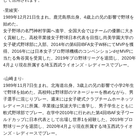
-里綾実-
1989年12月21日生まれ。鹿児島県出身。4歳上の兄の影響で野球を
始めた。
女子野球の名門神村学園へ進学、全国大会ではチームの優勝に大き
く貢献した。高校卒業後女子野球日本代表を目指し尚美学園大学の
女子硬式野球部に入部。2014年の第6回IBFA女子W杯にてMVPを獲
得。2016年には日本女子プロ野球機構のコンベンションdせMVPに
当たる角谷賞を受賞した。2019年プロ野球リーグを退団し、2020年
4月より現在所属する埼玉西武ライオンズ・レディースでプレー。
-山崎まり-
1989年11月7日生まれ。北海道出身。3歳上の兄の影響で小学2年生
で野球を始めた。高校時は野球部のマネージャーを務めながら、男
子選手に混じりプレー。週末には女子硬式クラブチームホーネッツ
レディースに所属。卒業後は筑波大学に進学し、男子学生とともに
軟式野球部でプレー。在学中2010年に行われた第4回IBAF女子ワー
ルドカップに日本代表として出場し世界1を経験した。2019年プロ
野球リーグを退団し、2020年4月より現在所属する埼玉西武ライオ
ンズ・レディースでプレー。