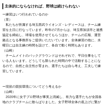
主体的にならなければ、野球は続けられない
ー練習はいつ行われているのか
（里）
私たちが所属する埼玉西武ライオンズ・レディースは、チーム練
習を土日に行なっています。昨年の7月からは、埼玉県加須市と連携
協定を締結し、球場を使用させてもらうほか、チームの広報、運営
拠点となる事務所をご提供いただいています。全体練習の他に、水
曜日には自主練の時間を設けて、各自で動く時間もあります。
（山崎）
チームメイトのバックグラウンドはそれぞれで、平日仕事をして
いる人もいます。どうしても限られた時間の中で活動することにな
るので、自然と自主性が育まれ、選手たちは自ら考え、工夫して練
習しています。
ー現状の競技環境についてどう考えるか
（山崎）
2020年に女子プロ野球が事実上消滅し、有力な選手たちが全国各
地のクラブチームに散らばりました。女子野球全体の底上げに繋が