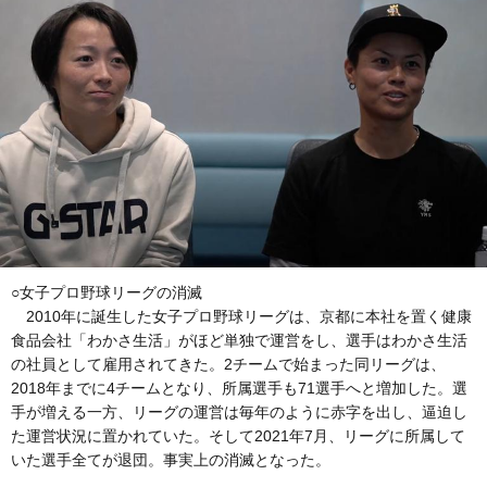
○女子プロ野球リーグの消滅
2010年に誕生した女子プロ野球リーグは、京都に本社を置く健康
食品会社「わかさ生活」がほど単独で運営をし、選手はわかさ生活
の社員として雇用されてきた。2チームで始まった同リーグは、
2018年までに4チームとなり、所属選手も71選手へと増加した。選
手が増える一方、リーグの運営は毎年のように赤字を出し、逼迫し
た運営状況に置かれていた。そして2021年7月、リーグに所属して
いた選手全てが退団。事実上の消滅となった。