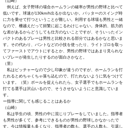
（山崎）
例えば、女子野球の場合ホームランの確率が男性の野球と比べて
低いです。球速が130km/h出るか出ないか。バッターのスイング時
に力を乗せて打つということが難しい。利用する球場も男性と一緒
なので、柵越えだって頻繁に起こるわけじゃない。身体的、筋力的
な差があるからどうしても仕方のないことですが、そういったイン
パクトのあるプレーは男性と比較される部分ではあるかなと思いま
す。その代わり、バントなどの小技を使ったり、ライトゴロを取っ
てファーストでアウトにするとか、男性の野球ではあまり見られな
いプレーが発生したりするのが面白さかなと。
（里）
私はピッチャーなので少し印象が違うのですが、ホームランを打
たれるとめちゃくちゃ落ち込むので、打たれないように気をつけて
います。（笑）ボールを捉えられたら、女子選手でもホームランを
打てる選手は沢山いるので、そうさせないようにと意識していま
す。
ー指導に関しても感じることはあるか
（山崎）
私は学生の頃、男性の中に混じりプレーをしていました。指導者
も男性が多くて、参考にできるものが男性の野球しかなかったで
す。今は情報量も多くなり、指導者の数も、選手の人数も、引退し