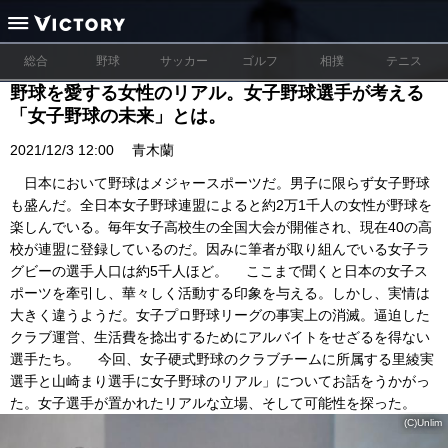
総合
野球
サッカー
ゴルフ
相撲
テニス
野球を愛する女性のリアル。女子野球選手が考える
「女子野球の未来」とは。
2021/12/3 12:00
青木蘭
日本において野球はメジャースポーツだ。男子に限らず女子野球
も盛んだ。全日本女子野球連盟によると約2万1千人の女性が野球を
楽しんでいる。毎年女子高校生の全国大会が開催され、現在40の高
校が連盟に登録しているのだ。因みに筆者が取り組んでいる女子ラ
グビーの選手人口は約5千人ほど。 ここまで聞くと日本の女子ス
ポーツを牽引し、華々しく活動する印象を与える。しかし、実情は
大きく違うようだ。女子プロ野球リーグの事実上の消滅。逼迫した
クラブ運営、生活費を捻出するためにアルバイトをせざるを得ない
選手たち。 今回、女子硬式野球のクラブチームに所属する里綾実
選手と山崎まり選手に女子野球のリアル」についてお話をうかがっ
た。女子選手が置かれたリアルな立場、そして可能性を探った。
(C)Unlim