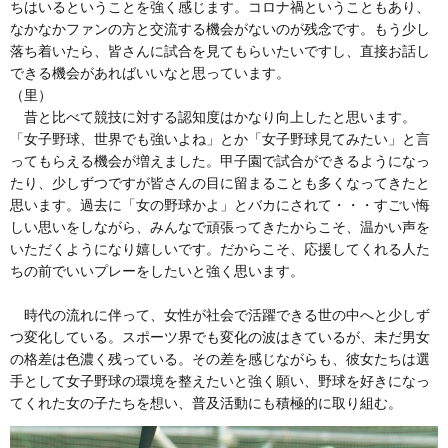
ちはいるということを強く感じます。コロナ禍ということもあり、
なかなかファンの方と交流する機会がないのが残念です。もう少し
落ち着いたら、皆さんに試合を見てもらいたいですし、直接お話し
できる機会があればいいなと思っています。
（里）
昔と比べて競技に対する認知度はかなり向上したと思います。
「女子野球、世界でも強いよね」とか「女子野球見てみたい」と言
ってもらえる機会が増えました。甲子園で試合ができるようになっ
たり、少しずつですが皆さんの目に留まることも多くなってきたと
思います。過去に「女の野球かよ」とバカにされて・・・すごい悔
しい思いをしながら、みんなで頑張ってきたからこそ、温かい声を
いただくようになり嬉しいです。だからこそ、応援してくれる人た
ちの前でいいプレーをしたいと強く思います。
時代の流れに伴って、女性が社会で活躍できる世の中へと少しず
つ変化している。スポーツ界でも変化の波はきているが、未だ男女
の格差は色濃く残っている。その差を感じながらも、彼女たちは選
手として女子野球の環境を整えたいと強く願い、野球を好きになっ
てくれた女の子たちを想い、普及活動にも積極的に取り組む。