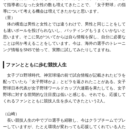
て指導者になった女性の数も増えてきたことで、「女子野球」の指
導について考える機会は増えてきたかなと思います。
（里）
体の構造は男性と女性とでは違うわけで、男性と同じことをして
も速いボールを投げられないし、バッティングもうまくいかないと
思います。そこに気がついてからは自ら情報を探し、自分に必要な
ことは何か考えることをしています。今は、海外の選手のトレーニ
ング情報をSNSで拾って、実際に試してみたりしてますね。
ファンとともに歩む競技人生
女子プロ野球時代、神宮球場の前で試合情報が記載されたビラを
配っていたら「女子野球かよ」とビラを返されたことがある。女子
野球日本代表が女子野球ワールドカップ六連覇を果たしても、女子
野球に対する世間的な注目度は低いと感じる。それでも、応援して
くれるファンとともに競技人生を歩んできたという2人。
（山崎）
長い競技人生の中でプロ選手も経験し、今はクラブチームでプレ
ーしていますが、たとえ環境が変わっても応援してくれている人た