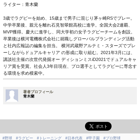
ライター：青木蘭
3歳でラグビーを始め、15歳まで男子に混じり茅ヶ崎RSでプレー。
中学卒業後、親元を離れ石見智翠館高校に進学。全国大会2連覇、
MVP獲得。慶大に進学し、同大学初の女子ラグビーチームを創設。
卒業後は横河電機株式会社に就職しグローバルブランディング活動
と社内広報誌の編集を担当。 横河武蔵野アルテミ・スターズでプレ
ーしながらドュアルキャリア の形成に取り組む。2021年3月には、
講談社主催の次世代発掘オー ディションミスiD2021でドュアルキャ
リア賞を受賞。社会人3年目現在、プロ選手としてラグビーに専念す
る環境を求め模索中。
著者プロフィール
青木蘭
#野球
#ラグビー
#トレーニング
#日本代表
#甲子園
#プロ野球