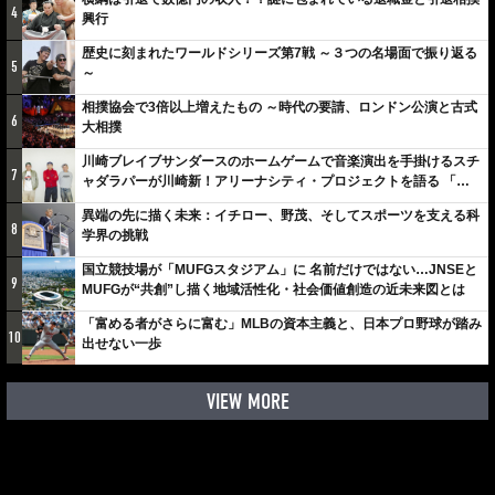
4
興行
歴史に刻まれたワールドシリーズ第7戦 ～３つの名場面で振り返る
5
～
相撲協会で3倍以上増えたもの ～時代の要請、ロンドン公演と古式
6
大相撲
川崎ブレイブサンダースのホームゲームで音楽演出を手掛けるスチ
7
ャダラパーが川崎新！アリーナシティ・プロジェクトを語る 「楽
しみでしかないでしょ。川崎は、ずっと成長曲線だから」
異端の先に描く未来：イチロー、野茂、そしてスポーツを支える科
8
学界の挑戦
国立競技場が「MUFGスタジアム」に 名前だけではない…JNSEと
9
MUFGが“共創”し描く地域活性化・社会価値創造の近未来図とは
「富める者がさらに富む」MLBの資本主義と、日本プロ野球が踏み
10
出せない一歩
VIEW MORE