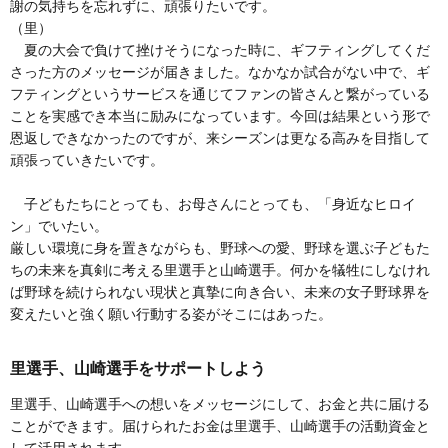
謝の気持ちを忘れずに、頑張りたいです。
（里）
夏の大会で負けて挫けそうになった時に、ギフティングしてくだ
さった方のメッセージが届きました。なかなか試合がない中で、ギ
フティングというサービスを通じてファンの皆さんと繋がっている
ことを実感でき本当に励みになっています。今回は結果という形で
恩返しできなかったのですが、来シーズンは更なる高みを目指して
頑張っていきたいです。
子どもたちにとっても、お母さんにとっても、「身近なヒロイ
ン」でいたい。
厳しい環境に身を置きながらも、野球への愛、野球を選ぶ子どもた
ちの未来を真剣に考える里選手と山崎選手。何かを犠牲にしなけれ
ば野球を続けられない現状と真摯に向き合い、未来の女子野球界を
変えたいと強く願い行動する姿がそこにはあった。
里選手、山崎選手をサポートしよう
里選手、山崎選手への想いをメッセージにして、お金と共に届ける
ことができます。届けられたお金は里選手、山崎選手の活動資金と
して活用されます。