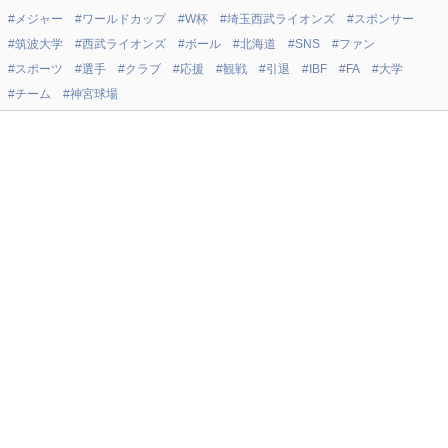
#メジャー
#ワールドカップ
#W杯
#埼玉西武ライオンズ
#スポンサー
#筑波大学
#西武ライオンズ
#ボール
#北海道
#SNS
#ファン
#スポーツ
#選手
#クラブ
#応援
#観戦
#引退
#IBF
#FA
#大学
#チーム
#神宮球場