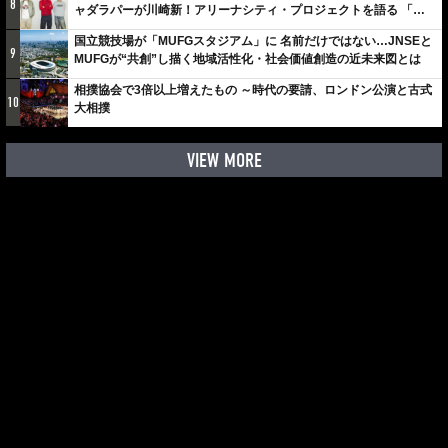
8
ャダラパーが川崎新！アリーナシティ・プロジェクトを語る 「楽
しみでしかないでしょ。川崎は、ずっと成長曲線だから」
国立競技場が「MUFGスタジアム」に 名前だけではない…JNSEと
9
MUFGが“共創”し描く地域活性化・社会価値創造の近未来図とは
相撲協会で3倍以上増えたもの ～時代の要請、ロンドン公演と古式
10
大相撲
VIEW MORE