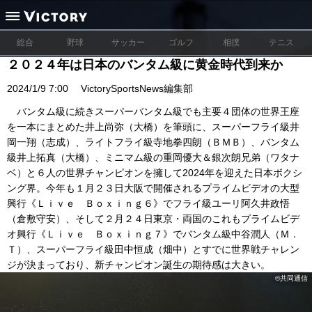
総合
野球
サッカー
ゴルフ
相撲
テニス
２０２４年は日本のバンタム級に黄金時代到来か
2024/1/9 7:00
VictorySportsNews編集部
バンタム級に続きスーパーバンタム級でも主要４団体の世界王座
を一本にまとめた井上尚弥（大橋）を筆頭に、スーパーフライ級井
岡一翔（志成）、ライトフライ級寺地拳四朗（ＢＭＢ）、バンタム
級井上拓真（大橋）、ミニマム級の重岡優大＆銀次朗兄弟（ワタナ
ベ）と６人の世界チャンピオンを擁して2024年を迎えた日本ボクシ
ング界。今年も１月２３日大阪で開催されるプライムビデオの大型
興行《Ｌｉｖｅ Ｂｏｘｉｎｇ６》でフライ級ユーリ阿久井政悟
（倉敷守安）、そして２月２４日東京・両国のこれもプライムビデ
オ興行《Ｌｉｖｅ Ｂｏｘｉｎｇ７》でバンタム級中谷潤人（Ｍ．
Ｔ）、スーパーフライ級田中恒成（畑中）とすでに世界戦チャレン
ジが決まっており、新チャンピオン誕生の期待感は大きい。
©共同通信