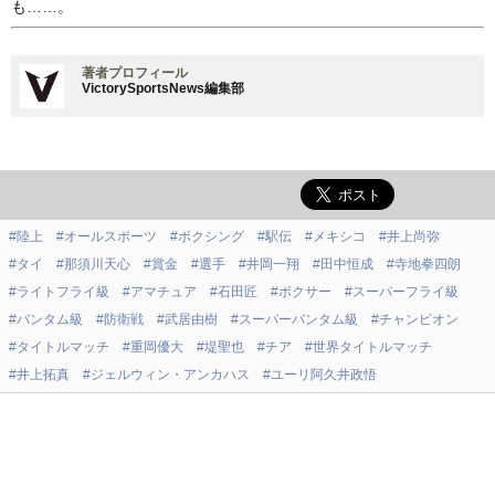
も……。
著者プロフィール
VictorySportsNews編集部
#陸上
#オールスポーツ
#ボクシング
#駅伝
#メキシコ
#井上尚弥
#タイ
#那須川天心
#賞金
#選手
#井岡一翔
#田中恒成
#寺地拳四朗
#ライトフライ級
#アマチュア
#石田匠
#ボクサー
#スーパーフライ級
#バンタム級
#防衛戦
#武居由樹
#スーパーバンタム級
#チャンピオン
#タイトルマッチ
#重岡優大
#堤聖也
#チア
#世界タイトルマッチ
#井上拓真
#ジェルウィン・アンカハス
#ユーリ阿久井政悟