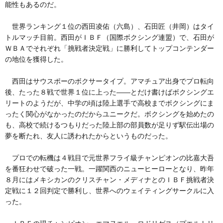
能性もあるのだ。
世界ランキング１位の西田凌佑（六島）、石田匠（井岡）はタイ
トルマッチ目前。西田がＩＢＦ（国際ボクシング連盟）で、石田が
ＷＢＡでそれぞれ「挑戦者決定戦」に勝利してトップコンテンダー
の地位を獲得した。
西田はサウスポーのボクサータイプ。アマチュア出身でプロ転向
後、たった８戦で世界１位に上った——とだけ書けばボクシングエ
リートのようだが、中学の頃は陸上選手で高校までボクシングにま
ったく関心がなかったのだからユニークだ。ボクシングを始めたの
も、高校で続けるつもりだった陸上部の部員数が足りず駅伝出場の
夢を断たれ、友人に誘われたからというものだった。
プロでの転機は４戦目で元世界フライ級チャンピオンの比嘉大吾
を番狂わせで破った一戦。一躍関西のニューヒーローとなり、昨年
８月にはメキシカンのクリスチャン・メディナとのＩＢＦ挑戦者決
定戦に１２回判定で勝利し、世界へのウェイティングサークルに入
った。