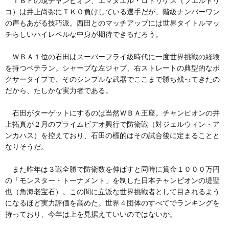
ＩＢＦの現チャンピオン、エマヌエル・ロドリゲス（プエルトリ
コ）は井上尚弥にＴＫＯ負けしている選手だが、階級ナンバーワン
の声もあがる技巧派。西田とのマッチアップには世界タイトルマッ
チらしいハイレベルな中身が期待できるだろう。
ＷＢＡ１位の石田はスーパーフライ級時代に一度世界挑戦の経験
を持つベテラン。シャープな左ジャブ、右ストレートの典型的なボ
クサータイプで、そのシンプルな武器でここまで勝ち残ってきたの
だから、たしかな実力者である。
石田がターゲットにするのは当然ＷＢＡ王座。チャンピオンの井
上拓真が２月のプライムビデオ興行で防衛戦（対ジェルウィン・ア
ンカハス）を控えており、石田の標的はその試合後に定まることと
なりそうだ。
また昨年は３戦全勝で防衛数を伸ばすと同時に賞金１０００万円
の「モンスター・トーナメント」を制した日本チャンピオンの堤聖
也（角海老宝石）。この間に立派な世界挑戦者として目されるよう
になるほど実力評価を高めた。世界４団体のすべてでランキングを
持っており、今年は上を見据えていいのではないか。