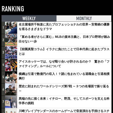
RANKING
WEEKLY
MONTHLY
名古屋場所千秋楽に見たプロフェッショナルの世界～安青錦の優勝
1
を巡るさまざまなドラマ
「富める者がさらに富む」MLBの資本主義と、日本プロ野球が踏み
2
出せない一歩
【前園真聖コラム】イラクに負けたことで日本代表に起きたプラス
3
とは
アイスホッケーでは、なぜ殴り合いが許されるのか？ 驚きの「フ
4
ァイティング」ルールについて
横綱は引退で数億円の収入！？謎に包まれている退職金と引退相撲
5
興行
歴史に刻まれたワールドシリーズ第7戦 ～３つの名場面で振り返る
6
～
異端の先に描く未来：イチロー、野茂、そしてスポーツを支える科
7
学界の挑戦
川崎ブレイブサンダースのホームゲームで音楽演出を手掛けるスチ