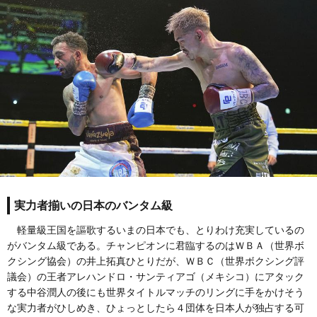
実力者揃いの日本のバンタム級
軽量級王国を謳歌するいまの日本でも、とりわけ充実しているの
がバンタム級である。チャンピオンに君臨するのはＷＢＡ（世界ボ
クシング協会）の井上拓真ひとりだが、ＷＢＣ（世界ボクシング評
議会）の王者アレハンドロ・サンティアゴ（メキシコ）にアタック
する中谷潤人の後にも世界タイトルマッチのリングに手をかけそう
な実力者がひしめき、ひょっとしたら４団体を日本人が独占する可