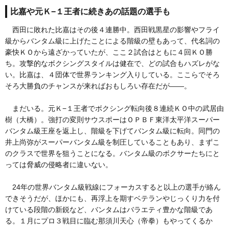
比嘉や元Ｋ−１王者に続きあの話題の選手も
西田に敗れた比嘉はその後４連勝中。西田戦黒星の影響やフライ
級からバンタム級に上げたことによる階級の壁もあって、代名詞の
豪快ＫＯから遠ざかっていたが、ここ２試合はともに４回ＫＯ勝
ち。攻撃的なボクシングスタイルは健在で、どの試合もハズレがな
い。比嘉は、４団体で世界ランキング入りしている。ここらでそろ
そろ大勝負のチャンスが来ればおもしろい存在だが——。
まだいる。元Ｋ−１王者でボクシング転向後８連続ＫＯ中の武居由
樹（大橋）。強打の変則サウスポーはＯＰＢＦ東洋太平洋スーパー
バンタム級王座を返上し、階級を下げてバンタム級に転向。同門の
井上尚弥がスーパーバンタム級を制圧していることもあり、まずこ
のクラスで世界を狙うことになる。バンタム級のボクサーたちにと
っては脅威の侵略者に違いない。
24年の世界バンタム級戦線にフォーカスすると以上の選手が絡ん
できそうだが、ほかにも、再浮上を期すベテランやじっくり力を付
けている段階の新鋭など、バンタムはバラエティ豊かな階級であ
る。１月にプロ３戦目に臨む那須川天心（帝拳）もやってくるか