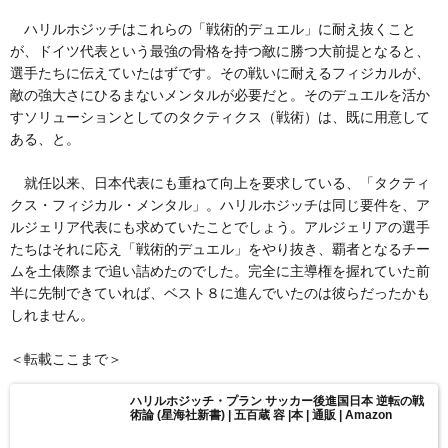
ハリルホジッチはこれらの「戦術的デュエル」に耐え抜くこと
が、ドイツ代表という最強の骨格を持つ敵に勝つ大前提となると、
選手たちに伝えていたはずです。その戦いに耐えるフィジカルが、
敵の強大さにひるまないメンタルが必要だと。そのデュエルを活か
すソリューションとしてのタクティクス（戦術）は、既に用意して
ある、と。
就任以来、日本代表にも重ねて向上を要求している、「タクティ
クス・フィジカル・メンタル」。ハリルホジッチは同じ要件を、ア
ルジェリア代表にも求めていたことでしょう。アルジェリアの選手
たちはそれに応え「戦術的デュエル」をやり抜き、覇者となるチー
ムを土俵際まで追い詰めたのでした。完全に主導権を握れていた前
半に先制できていれば、ベスト８に進んでいたのは彼らだったかも
しれません。
＜転載ここまで＞
ハリルホジッチ・プラン サッカー後進国日本 逆転の戦
術論 (星海社新書) | 五百蔵 容 |本 | 通販 | Amazon