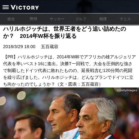
総合
野球
サッカー
ゴルフ
相撲
テニス
ハリルホジッチは、世界王者をどう追い詰めたの
か？ 2014年W杯を振り返る
2018/3/29 18:00
五百蔵容
【PR】ハリルホジッチは、2014年W杯でアフリカの雄アルジェリア
代表を率いベスト16に進出。決勝T一回戦で、大会を圧倒的な強さ
で制覇したドイツ代表に敗れたものの、延長戦含む120分間の死闘
を繰り広げました。ハリルホジッチは、どんなプランでドイツに立
ち向かったのでしょうか？（文・図表：五百蔵容）
©GettyImages