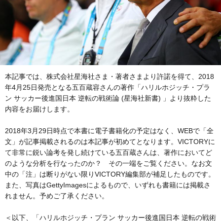
本記事では、株式会社星海社さま・著者さまより許諾を得て、2018
年4月25日発売となる五百蔵容さんの著作「ハリルホジッチ・プラ
ン サッカー後進国日本 逆転の戦術論 (星海社新書) 」より抜粋した
内容をお届けします。
2018年3月29日時点で本書に電子書籍化の予定はなく、WEBで「全
文」が記事掲載されるのは本記事が初めてとなります。VICTORYに
て非常に鋭い論考を発し続けている五百蔵さんは、著作においてど
のような分析を行なったのか？ その一端をご覧ください。なお文
中の「注」は断りがない限りVICTORY編集部が補足したものです。
また、写真はGettyImagesによるもので、いずれも書籍には掲載さ
れません。予めご了承ください。
＜以下、「ハリルホジッチ・プラン サッカー後進国日本 逆転の戦術