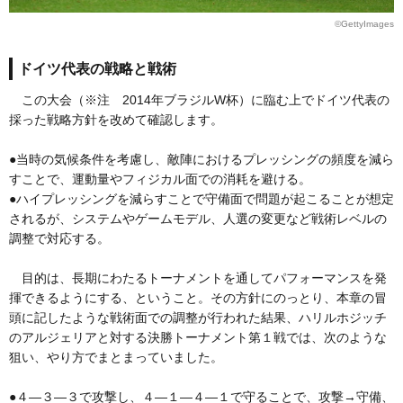
©GettyImages
ドイツ代表の戦略と戦術
この大会（※注 2014年ブラジルW杯）に臨む上でドイツ代表の
採った戦略方針を改めて確認します。
●当時の気候条件を考慮し、敵陣におけるプレッシングの頻度を減ら
すことで、運動量やフィジカル面での消耗を避ける。
●ハイプレッシングを減らすことで守備面で問題が起こることが想定
されるが、システムやゲームモデル、人選の変更など戦術レベルの
調整で対応する。
目的は、長期にわたるトーナメントを通してパフォーマンスを発
揮できるようにする、ということ。その方針にのっとり、本章の冒
頭に記したような戦術面での調整が行われた結果、ハリルホジッチ
のアルジェリアと対する決勝トーナメント第１戦では、次のような
狙い、やり方でまとまっていました。
●４―３―３で攻撃し、４―１―４―１で守ることで、攻撃→守備、