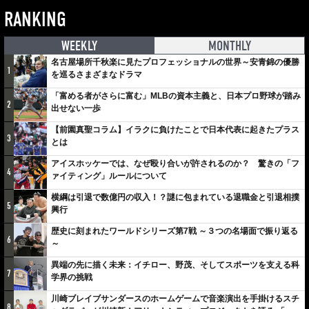
RANKING
WEEKLY
MONTHLY
名古屋場所千秋楽に見たプロフェッショナルの世界～安青錦の優勝
1
を巡るさまざまなドラマ
「富める者がさらに富む」MLBの資本主義と、日本プロ野球が踏み
2
出せない一歩
【前園真聖コラム】イラクに負けたことで日本代表に起きたプラス
3
とは
アイスホッケーでは、なぜ殴り合いが許されるのか？ 驚きの「フ
4
ァイティング」ルールについて
横綱は引退で数億円の収入！？謎に包まれている退職金と引退相撲
5
興行
歴史に刻まれたワールドシリーズ第7戦 ～３つの名場面で振り返る
6
～
異端の先に描く未来：イチロー、野茂、そしてスポーツを支える科
7
学界の挑戦
川崎ブレイブサンダースのホームゲームで音楽演出を手掛けるスチ
8