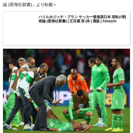
論 (星海社新書)」より転載＞
ハリルホジッチ・プラン サッカー後進国日本 逆転の戦
術論 (星海社新書) | 五百蔵 容 |本 | 通販 | Amazon