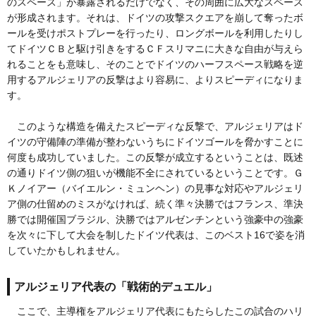
のスペース」が暴露されるだけでなく、その周囲に広大なスペース
が形成されます。それは、ドイツの攻撃スクエアを崩して奪ったボ
ールを受けポストプレーを行ったり、ロングボールを利用したりし
てドイツＣＢと駆け引きをするＣＦスリマニに大きな自由が与えら
れることをも意味し、そのことでドイツのハーフスペース戦略を逆
用するアルジェリアの反撃はより容易に、よりスピーディになりま
す。
このような構造を備えたスピーディな反撃で、アルジェリアはド
イツの守備陣の準備が整わないうちにドイツゴールを脅かすことに
何度も成功していました。この反撃が成立するということは、既述
の通りドイツ側の狙いが機能不全にされているということです。Ｇ
Ｋノイアー（バイエルン・ミュンヘン）の見事な対応やアルジェリ
ア側の仕留めのミスがなければ、続く準々決勝ではフランス、準決
勝では開催国ブラジル、決勝ではアルゼンチンという強豪中の強豪
を次々に下して大会を制したドイツ代表は、このベスト16で姿を消
していたかもしれません。
アルジェリア代表の「戦術的デュエル」
ここで、主導権をアルジェリア代表にもたらしたこの試合のハリ