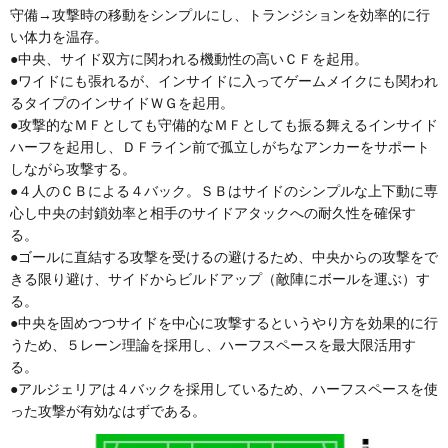
守備→攻撃時の移動をシンプルにし、トランジションを効率的に行
い体力を温存。
●中央、サイド双方に関われる機動性の高いＣＦを起用。
●ワイドにも張れるが、インサイドに入ってゲームメイクにも関われ
るタイプのインサイドＷＧを起用。
●攻撃的なＭＦとしても守備的なＭＦとしても振る舞えるインサイド
ハーフを起用し、ＤＦライン前で孤立しがちなアンカーをサポート
しながら攻撃する。
●４人のＣＢによる４バック。ＳＢはサイドのシンプルな上下動に専
心し中央の封鎖効率と相手のサイドアタックへの耐久性を確保す
る。
●ゴールに直結する攻撃を受けるの避けるため、中央からの攻撃をで
きる限り避け、サイドからビルドアップ（敵陣にボールを運ぶ）す
る。
●中央を固めつつサイドを中心に攻撃するというやり方を効果的に行
うため、５レーン理論を採用し、ハーフスペースを最大限活用す
る。
●アルジェリアは４バックを採用しているため、ハーフスペースを使
った攻撃が有効なはずである。