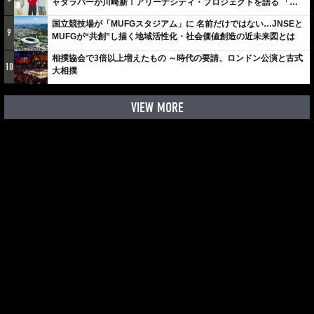
ャダラパーが川崎新！アリーナシティ・プロジェクトを語る 「楽
しみでしかないでしょ。川崎は、ずっと成長曲線だから」
国立競技場が「MUFGスタジアム」に 名前だけではない…JNSEと
9
MUFGが“共創”し描く地域活性化・社会価値創造の近未来図とは
相撲協会で3倍以上増えたもの ～時代の要請、ロンドン公演と古式
10
大相撲
VIEW MORE