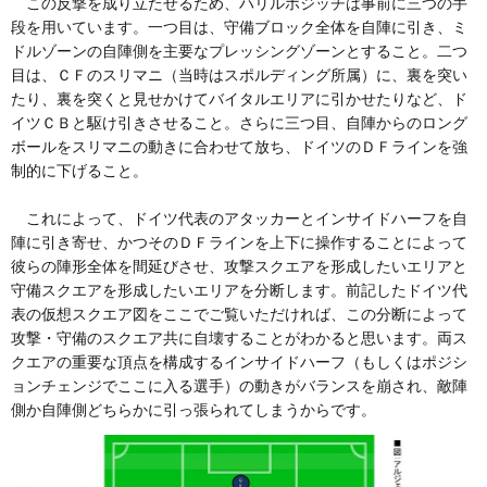
この反撃を成り立たせるため、ハリルホジッチは事前に三つの手
段を用いています。一つ目は、守備ブロック全体を自陣に引き、ミ
ドルゾーンの自陣側を主要なプレッシングゾーンとすること。二つ
目は、ＣＦのスリマニ（当時はスポルディング所属）に、裏を突い
たり、裏を突くと見せかけてバイタルエリアに引かせたりなど、ド
イツＣＢと駆け引きさせること。さらに三つ目、自陣からのロング
ボールをスリマニの動きに合わせて放ち、ドイツのＤＦラインを強
制的に下げること。
これによって、ドイツ代表のアタッカーとインサイドハーフを自
陣に引き寄せ、かつそのＤＦラインを上下に操作することによって
彼らの陣形全体を間延びさせ、攻撃スクエアを形成したいエリアと
守備スクエアを形成したいエリアを分断します。前記したドイツ代
表の仮想スクエア図をここでご覧いただければ、この分断によって
攻撃・守備のスクエア共に自壊することがわかると思います。両ス
クエアの重要な頂点を構成するインサイドハーフ（もしくはポジシ
ョンチェンジでここに入る選手）の動きがバランスを崩され、敵陣
側か自陣側どちらかに引っ張られてしまうからです。