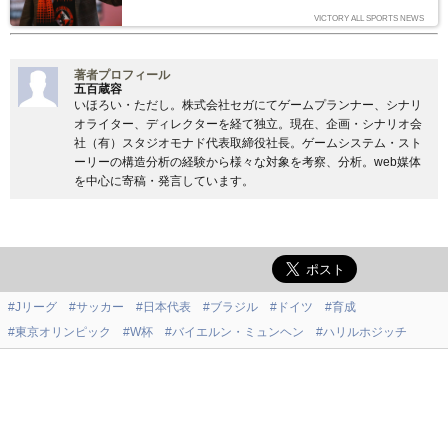
術が低い」「Jリーグにもっと良いGKはいる」等の意見もありま
す。しかし、山野陽嗣氏（元U-20ホンジュラス代表GKコーチ）
VICTORY ALL SPORTS NEWS
は、「正GKは川島以外あり得ない」とまで言い切ります。どうい
う理由なのでしょうか？（文：山野陽嗣）
著者プロフィール
五百蔵容
いほろい・ただし。株式会社セガにてゲームプランナー、シナリ
オライター、ディレクターを経て独立。現在、企画・シナリオ会
社（有）スタジオモナド代表取締役社長。ゲームシステム・スト
ーリーの構造分析の経験から様々な対象を考察、分析。web媒体
を中心に寄稿・発言しています。
#Jリーグ
#サッカー
#日本代表
#ブラジル
#ドイツ
#育成
#東京オリンピック
#W杯
#バイエルン・ミュンヘン
#ハリルホジッチ