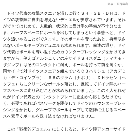
図表：五百蔵容
ドイツ代表の攻撃スクエアを潰しに行くＳＨ・ＳＢ・ＤＨは、ド
イツの攻撃陣に自由を与えないデュエルが要求されています。それ
ができてはじめて、人数的、状況的に受け手の準備が不十分なま
ま、ハーフスペースにボールを出してしまうという事態へと、ドイ
ツを追いやることができます。そのボールを奪ったあと、再奪取さ
れないボールキープのデュエルも求められます。前述の通り、ドイ
ツ代表はボールを奪い返すためカウンタープレッシングをかけてき
ますから、例えばアルジェリアの左サイドＳＨスダニ（ディナモ・
ザグレブ）はそのコンタクトに耐え、ボールを持って前を向くか、
同サイドで対ドイツスクエアを組んでいるＣＢハリシュ（アカデミ
カ・デ・コインブラ）、ＳＢのグラム（ナポリ）、ＤＨラセン（ヘ
タフェ）らにクリーンなボールを落とし、反転してドイツ陣のハー
フスペースに走り込むことが求められていました。この４人それぞ
れがドイツ代表とのコンタクトプレーに正面から応じるだけでな
く、必要であればパスワークを駆使してドイツのカウンタープレッ
シングをかわし、グループでボールキープして敵陣に生じるスペー
スへ素早くボールを送り込まなければなりません。
この「戦術的デュエル」にしくじると、ドイツ陣アンカーサイド