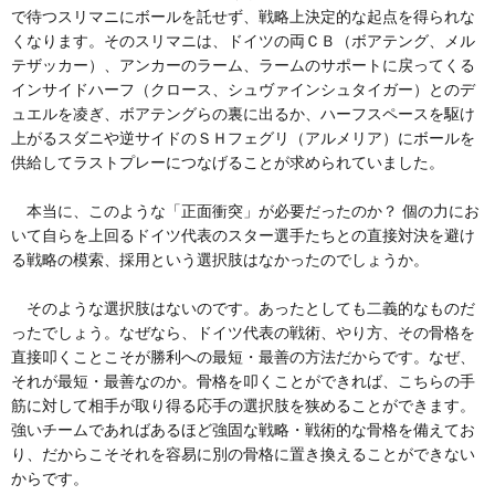
で待つスリマニにボールを託せず、戦略上決定的な起点を得られな
くなります。そのスリマニは、ドイツの両ＣＢ（ボアテング、メル
テザッカー）、アンカーのラーム、ラームのサポートに戻ってくる
インサイドハーフ（クロース、シュヴァインシュタイガー）とのデ
ュエルを凌ぎ、ボアテングらの裏に出るか、ハーフスペースを駆け
上がるスダニや逆サイドのＳＨフェグリ（アルメリア）にボールを
供給してラストプレーにつなげることが求められていました。
本当に、このような「正面衝突」が必要だったのか？ 個の力にお
いて自らを上回るドイツ代表のスター選手たちとの直接対決を避け
る戦略の模索、採用という選択肢はなかったのでしょうか。
そのような選択肢はないのです。あったとしても二義的なものだ
ったでしょう。なぜなら、ドイツ代表の戦術、やり方、その骨格を
直接叩くことこそが勝利への最短・最善の方法だからです。なぜ、
それが最短・最善なのか。骨格を叩くことができれば、こちらの手
筋に対して相手が取り得る応手の選択肢を狭めることができます。
強いチームであればあるほど強固な戦略・戦術的な骨格を備えてお
り、だからこそそれを容易に別の骨格に置き換えることができない
からです。