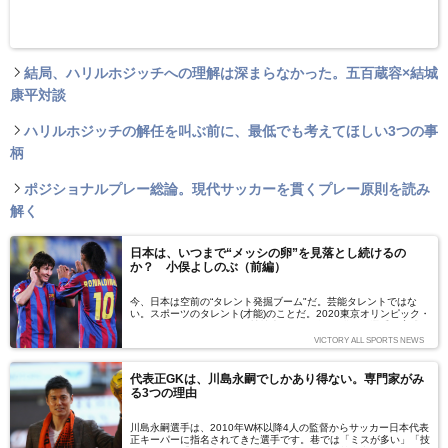
結局、ハリルホジッチへの理解は深まらなかった。五百蔵容×結城
康平対談
ハリルホジッチの解任を叫ぶ前に、最低でも考えてほしい3つの事
柄
ポジショナルプレー総論。現代サッカーを貫くプレー原則を読み
解く
日本は、いつまで“メッシの卵”を見落とし続けるの
か？ 小俣よしのぶ（前編）
今、日本は空前の“タレント発掘ブーム"だ。芸能タレントではな
い。スポーツのタレント(才能)のことだ。2020東京オリンピック・
パラリンピックなどの国際競技大会でメダルを獲れる選手の育成を
目指し、才能ある成長期の選手を発掘・育成する事業が、国家予算
VICTORY ALL SPORTS NEWS
で行われている。タレント発掘が活発になるほど、日本のスポーツ
が強くなる。そのような社会の風潮に異を唱えるのが、選抜育成シ
ステム研究家の小俣よしのぶ氏だ。その根拠を語ってもらった。
代表正GKは、川島永嗣でしかあり得ない。専門家がみ
（取材・文：出川啓太）
る3つの理由
川島永嗣選手は、2010年W杯以降4人の監督からサッカー日本代表
正キーパーに指名されてきた選手です。巷では「ミスが多い」「技