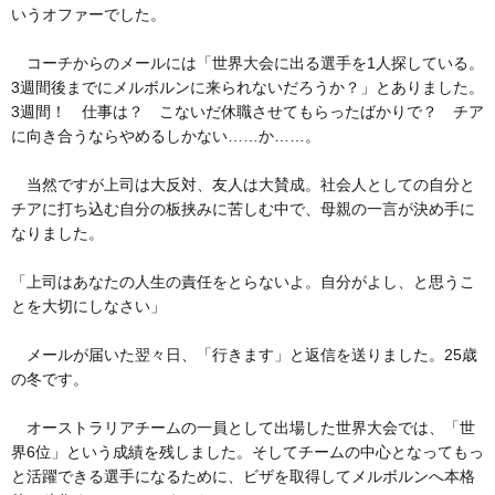
いうオファーでした。
コーチからのメールには「世界大会に出る選手を1人探している。
3週間後までにメルボルンに来られないだろうか？」とありました。
3週間！ 仕事は？ こないだ休職させてもらったばかりで？ チア
に向き合うならやめるしかない……か……。
当然ですが上司は大反対、友人は大賛成。社会人としての自分と
チアに打ち込む自分の板挟みに苦しむ中で、母親の一言が決め手に
なりました。
「上司はあなたの人生の責任をとらないよ。自分がよし、と思うこ
とを大切にしなさい」
メールが届いた翌々日、「行きます」と返信を送りました。25歳
の冬です。
オーストラリアチームの一員として出場した世界大会では、「世
界6位」という成績を残しました。そしてチームの中心となってもっ
と活躍できる選手になるために、ビザを取得してメルボルンへ本格