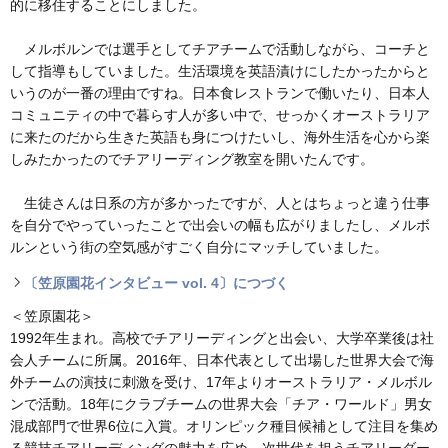
的に移住することにしました。
メルボルンでは選手としてチアチームで活動しながら、コーチと
して指導もしていました。生活環境を英語漬けにしたかったからと
いうのが一番の理由ですね。日本食レストランで働いたり、日本人
コミュニティの中で暮らす人が多い中で、せっかくオーストラリア
に来たのだから生きた英語も身につけたいし、海外生活を心から楽
しみたかったのでチアリーディング教室を開いたんです。
生徒さんは日系の方が多かったですが、人とはちょっと違う仕事
を自分でやっていったことで出会いの幅も広がりましたし、メルボ
ルンという街の空気感がすごく自分にマッチしていました。
〔笠原園花インタビュー vol. 4〕につづく
＜笠原園花＞
1992年生まれ。高校でチアリーディングと出会い、大学卒業後は社
会人チームに所属。2016年、日本代表として出場した世界大会で海
外チームの演技に刺激を受け、17年よりオーストラリア・メルボル
ンで活動。18年にクラブチームの世界大会「チア・ワールド」男女
混成部門で世界6位に入賞。オリンピック種目候補として注目を集め