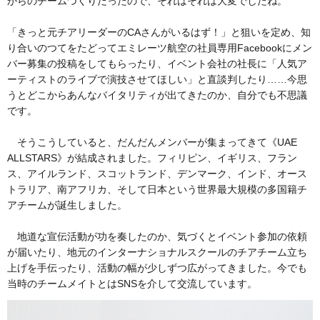
からのチームづくりだったので、それはそれは大変でしたね。
「きっと元チアリーダーのCAさんがいるはず！」と狙いを定め、知
り合いのつてをたどってエミレーツ航空の社員専用Facebookにメン
バー募集の投稿をしてもらったり、イベント会社の社長に「人気ア
ーティストのライブで演技させてほしい」と直談判したり……今思
うとどこからあんなバイタリティが出てきたのか、自分でも不思議
です。
そうこうしていると、だんだんメンバーが集まってきて《UAE
ALLSTARS》が結成されました。フィリピン、イギリス、フラン
ス、アイルランド、スコットランド、デンマーク、インド、オース
トラリア、南アフリカ、そして日本という世界最大規模の多国籍チ
アチームが誕生しました。
地道な宣伝活動が功を奏したのか、気づくとイベント参加の依頼
が届いたり、地元のインターナショナルスクールのチアチーム立ち
上げを手伝ったり、活動の幅が少しずつ広がってきました。今でも
当時のチームメイトとはSNSを介して交流しています。