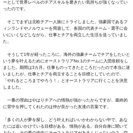
ーとして世界レベルのチアスキルを磨きたい気持ちが強くなってい
ったのです。
そこでまずは北欧チア一人旅にトライしました。強豪国であるフ
ィンランドやノルウェーを周遊して、各国の代表チーム・選手に会
いにいくなどしながら、仕事とチアを両立した生活を送っていまし
た。
そうして1年が経ったころに、海外の強豪チームでチアをしたいと
いう夢を叶えるためにオーストラリアNo.1のチームに入団依頼をし
ました。期間は3カ月。仕事ものってきたところだったので本当に迷
いましたが、仕事とチアを両立することを目標としていたので、
「やれるところまでやろう！」とオーストラリアに行くことを決意
しました。
一番の理由はやはりチアへの情熱が強かったからですが、最終的
に背中を押してくれたのは仲が良かった友達の言葉です。
「多くの人が夢を探し、どう叶えればいいかわからない中で、あな
たには追いかけている目標がある、情熱がある。自分自身に聞いて
みなよ。その夢の途中にオーストラリアがあるんじゃないの？ 空