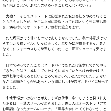
高く飛ぶことが、あなたのやるべきことなんじゃない？」
力強く、そしてストレートに応援された私は会社をやめて行くこ
とも考えましたが、そこは上司に説得されて休職という形に落ち着
き、満を持してオーストラリア修行に旅立ちます。
ただ現実はそう甘いものではありませんでした。私の得意技はで
きて当たり前レベル。いかに美しく、華やかに演技をするか。みん
なそこにフォーカスして練習していたことに正直ショックを受けま
した。
日本でやってきたことは？ ドバイであれだけ苦労してきてやっ
てきたことは？ 成長していたように思っていたのは自分だけで、
世界基準で考えると低いところでもがいていただけでした。ふがい
なさに歯噛みしながらあっという間に3カ月が過ぎ、ドバイに帰って
きました。
中途半端はいけないと考え、まずは仕事に集中しようと切り替え
たある日、一通のメールが届きました。差出人はオーストラリアで
お世話になったチームのコーチ。「世界大会に出てくれないか」と