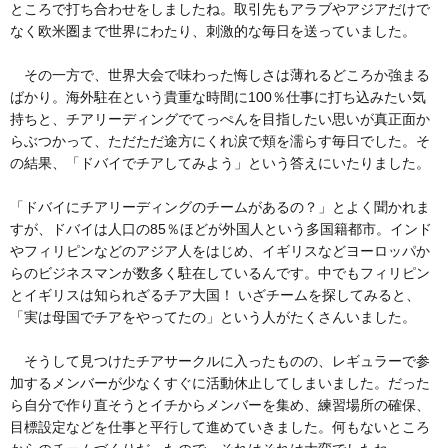
ところで打ち合わせをしましたね。取引先もアラブやアジアだけで
なく欧米圏まで世界にわたり、刺激的な毎日を送っていました。
その一方で、世界大会で味わった悔しさは薄れるどころか強まる
ばかり。海外駐在という貴重な時間に100％仕事に打ち込みたい気
持ちと、チアリーディングでてっぺんを目指したい思いが真正面か
らぶつかって、ただただ途方にくれ涙で頬を濡らす毎日でした。そ
の結果、「ドバイでチアしてみよう」という答えにいたりました。
「ドバイにチアリーディングのチームがあるの？」とよく聞かれま
すが、ドバイは人口の85％ほどが外国人という多国籍都市。インド
やフィリピンなどのアジア人をはじめ、イギリスなどヨーロッパか
らのビジネスマンが数多く駐在しているんです。中でもフィリピン
とイギリスは知られざるチア大国！ いざチームを探してみると、
「実は母国でチアをやってたの」という人がたくさんいました。
そうして見つけたチアサークルに入ったものの、レギュラーで参
加するメンバーが少なくすぐに活動休止してしまいました。だった
ら自分で作り直そうとイチからメンバーを集め、練習場所の確保、
目標設定などを仕事と平行して進めていきました。何もないところ