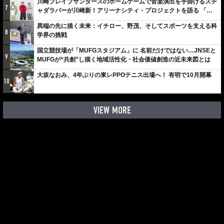
川崎ブレイブサンダースのホームゲームで音楽演出を手掛けるスチ
7
ャダラパーが川崎新！アリーナシティ・プロジェクトを語る 「楽
しみでしかないでしょ。川崎は、ずっと成長曲線だから」
異端の先に描く未来：イチロー、野茂、そしてスポーツを支える科
8
学界の挑戦
国立競技場が「MUFGスタジアム」に 名前だけではない…JNSEと
9
MUFGが“共創”し描く地域活性化・社会価値創造の近未来図とは
大坂なおみ、4年ぶりの東レPPOテニス出場へ！ 有明で10月開幕
10
VIEW MORE