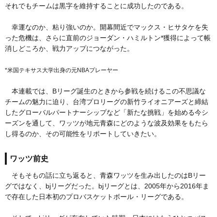
それでもチームは黒字を維持することに成功したのである。
幸運なのか、粘り強いのか。開幕間近でマックス・ヒサタケを失
った危機は、さらに直前のジョーダン・ハミルトン*獲得によって帳
消しどころか、戦力アップにつながった。
*米国テキサス大学出身の元NBAプレーヤー
本連載では、Bリーグ誕生のときから参戦を続けるこの不思議な
チームの魅力に迫り、台湾プロリーグの新竹ライオニアーズと締結
したグローバルパートナーシップなど「新たな挑戦」を始める今シ
ーズンを通して、ワッツが地元青森にどのような波及効果をもたら
し得るのか、その可能性をリポートしていきたい。
ワッツ前史
そもそもの話に立ち返ると、青森ワッツを生み出したのはBリー
グではなく、bjリーグだった。bjリーグとは、2005年から2016年ま
で存在した日本初のプロバスケットボール・リーグである。