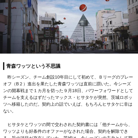
青森ワッツという不思議
昨シーズン、チーム創設10年目にして初めて、Ｂリーグのプレー
オフ（B２）進出を果たした青森ワッツは直前に躓いた。今シーズ
ンの開幕戦まで１カ月を切った９月18日、パワーフォワードとして
チームを支えるはずだったマックス・ヒサタケが突然、茨城ロボッ
ツへ移籍したのだ。契約上の話でいえば、もちろんヒサタケに非は
ない。
ヒサタケとワッツの間で交わされた契約書には「他チームから、
ワッツよりも好条件のオファーがなされた場合、契約を解除でき
る」旨の項目が存在していた。茨城は、今シーズンの主力として期