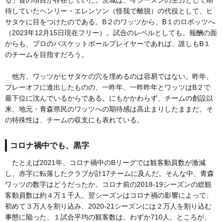
待していたヘンリー・エレンソン（怪我で離脱）の代役として、ヒ
サタケに目をつけたのである。B２のワッツから、B１のロボッツへ
（2023年12月15日現在フリー）。試合のレベルとしても、報酬の面
からも、プロのバスケットボールプレイヤーであれば、誰しもB１
のチームを目指すだろう。
他方、ワッツがヒサタケの穴を埋めるのは容易ではない。昨年、
プレーオフに進出したものの、一昨年、一昨昨年とワッツはB２で
最下位に沈んでいるからである。にもかかわらず、チームの創設以
来、地元・青森県民のワッツへの期待感は高止まりしたままだ。そ
の特殊性は、チームの収支にも表れている。
コロナ禍中でも、黒字
たとえば2021年、コロナ禍中のBリーグでは観客動員数が激減
し、赤字に転落したクラブが計17チームに及んだ。そんな中、青森
ワッツの数字はどうだったか。コロナ前の2018-19シーズンの総観
客動員数は約４万１千人。翌シーズンはコロナ禍の影響によって、
初めて３万人を割り込み、2020-21シーズンには２万人を割り込む
事態に陥った。１試合平均の観客数は、わずか710人。ところが、