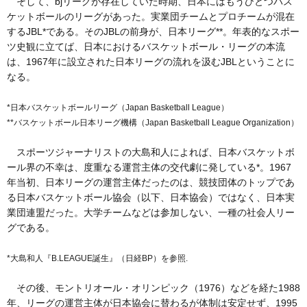
そして、bjリーグが存在していた時期、日本にはもうひとつバス
ケットボールのリーグがあった。実業団チームとプロチームが混在
するJBL*である。そのJBLの前身が、日本リーグ**。年表的なスポー
ツ史観に立てば、日本におけるバスケットボール・リーグの本流
は、1967年に設立された日本リーグの流れを汲むJBLということに
なる。
*日本バスケットボールリーグ（Japan Basketball League）
**バスケットボール日本リーグ機構（Japan Basketball League Organization）
スポーツジャーナリストの大島和人によれば、日本バスケットボ
ール界の不幸は、度重なる運営主体の交代劇に発している*。1967
年当初、日本リーグの運営主体だったのは、競技団体のトップであ
る日本バスケットボール協会（以下、日本協会）ではなく、日本実
業団連盟だった。大学チームなどは参加しない、一種の社会人リー
グである。
*大島和人『B.LEAGUE誕生』（日経BP）を参照.
その後、モントリオール・オリンピック（1976）などを経た1988
年、リーグの運営主体が日本協会に替わるが体制は安定せず、1995