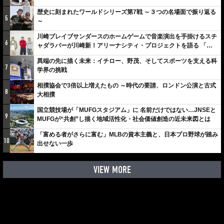
歴史に刻まれたワールドシリーズ第7戦 ～３つの名場面で振り返る
5
～
川崎ブレイブサンダースのホームゲームで音楽演出を手掛けるスチ
6
ャダラパーが川崎新！アリーナシティ・プロジェクトを語る 「楽
しみでしかないでしょ。川崎は、ずっと成長曲線だから」
異端の先に描く未来：イチロー、野茂、そしてスポーツを支える科
7
学界の挑戦
相撲協会で3倍以上増えたもの ～時代の要請、ロンドン公演と古式
8
大相撲
国立競技場が「MUFGスタジアム」に 名前だけではない…JNSEと
9
MUFGが“共創”し描く地域活性化・社会価値創造の近未来図とは
「富める者がさらに富む」MLBの資本主義と、日本プロ野球が踏み
10
出せない一歩
VIEW MORE