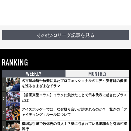
その他のJリーグ記事を見る
RANKING
WEEKLY
MONTHLY
名古屋場所千秋楽に見たプロフェッショナルの世界～安青錦の優勝
1
を巡るさまざまなドラマ
【前園真聖コラム】イラクに負けたことで日本代表に起きたプラス
2
とは
アイスホッケーでは、なぜ殴り合いが許されるのか？ 驚きの「フ
3
ァイティング」ルールについて
横綱は引退で数億円の収入！？謎に包まれている退職金と引退相撲
4
興行