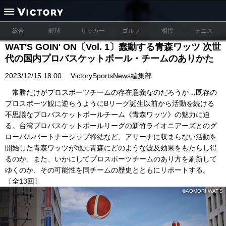
総合
野球
サッカー
ゴルフ
相撲
テニス
WAT'S GOIN' ON〔Vol. 1〕蠢動する青森ワッツ 次世
代の国内プロバスケットボール・チームのありかた
2023/12/15 18:00
VictorySportsNews編集部
常勝だけがプロスポーツチームの存在意義なのだろうか…既存の
プロスポーツ観に逆らうようにBリーグ誕生以前から活動を続ける
不思議なプロバスケットボールチーム《青森ワッツ》の魅力に迫
る。台湾プロバスケットボールリーグの新竹ライオニアーズとのグ
ローバルパートナーシップ締結など、アリーナに収まらない活動を
開始した青森ワッツが地元青森にどのような波及効果をもたらし得
るのか、また、いかにしてプロスポーツチームのあり方を刷新して
ゆくのか、その可能性を同チームの歴史とともにリポートする。
〔全13回〕
©AOMORI WAT’S