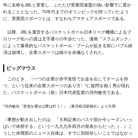
年に名称をJBLと変更し、ふたたび実業団連盟の強い影響下に置か
れることとなった。70年代までのオリンピックが誇っていたよう
に、実業団スポーツとは、すなわちアマチュアスポーツである。
以降、JBLを運営するバスケットボール日本リーグ機構によるプ
ロリーグ化への道は文字通りの牛歩だった。漫画『スラムダンク』
によって爆発的なバスケットボール・ブームが起きる前にバブル経
済は崩壊し、企業スポーツは縮小を余儀なくされた。
ビッグマウス
このとき、〈一つの企業が赤字覚悟でお金を出してチームを持
つ、という従来の企業スポーツのあり方〉*に疑問を抱く男が現れ
た。バスケットボール（前）日本代表監督の河内敏光である。
*河内敏光『意地を通せば夢は叶う！』（東洋経済新報社）より引用.
〈事態が動き出したのは、「大和証券のバスケ部が今シーズンいっ
ぱいで休部する」という一九九九年四月の発表からだった（…）こ
うした休廃部のニュース自体は、すでに別段珍しいことではなかっ