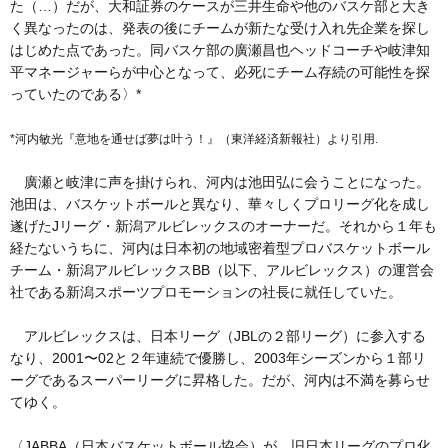
た（…）だが、大和証券のケースが三井生命や他のバスケ部と大き
く異なったのは、発表の後にチームが新たな受け入れ先企業を探し
はじめた点であった。同バスケ部の廣瀬昌也ヘッドコーチや岐津知
平マネージャーらが中心となって、必死にチーム存続の可能性を探
っていたのである〉*
*河内敏光『意地を通せば夢は叶う！』（東洋経済新報社）より引用.
廣瀬と岐津に声を掛けられ、河内は池田弘に会うことになった。
池田は、バスケットボールと異なり、華々しくプロリーグ化を成し
遂げたJリーグ・新潟アルビレックスのオーナーだ。それから１年も
経たないうちに、河内は日本初の地域密着型プロバスケットボール
チーム・新潟アルビレックスBB（以下、アルビレックス）の運営会
社である新潟スポーツプロモーションの社長に就任していた。
アルビレックスは、日本リーグ（JBLの２部リーグ）に参入する
なり、2001〜02と２年連続で優勝し、2003年シーズンから１部リ
ーグであるスーパーリーグに昇格した。だが、河内は不満を募らせ
てゆく。
〈JABBA（日本バスケットボール協会）が、旧日本リーグのプロ化