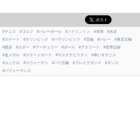
#テニス
#ゴルフ
#バレーボール
#バドミントン
#卓球
#水泳
#スケート
#オリンピック
#パラリンピック
#五輪
#バレー
#東京五輪
#競泳
#カヌー
#アーチェリー
#ボール
#アスリート
#世界記録
#金メダル
#スケートボード
#サステナビリティ
#車いすテニス
#ユニクロ
#スウェーデン
#パリ五輪
#ブレイクダンス
#ダンス
#パフォーマンス