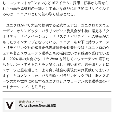
し、スウェットやTシャツなど16アイテムに採用。顧客から寄せら
れた商品を原材料の一部として新たな商品に化学的にリサイクルす
るのは、ユニクロとして初の取り組みとなる。
ユニクロがパリ大会で提供する公式ウェアは、ユニクロとスウェ
ーデン・オリンピック・パラリンピック委員会が中核に据える「ク
オリティ」「イノベーション」「サステナビリティ」への熱意がこ
もったラインナップとなっている。ユニクロを傘下に持つファース
トリテイリング社の柳井正代表取締役会長兼社長は「ユニクロのウ
ェアを着たスウェーデン選手たちの活躍にいつも感銘を受けていま
す。2024 年の大会でも、LifeWear を通じてスウェーデンの選手た
ちをサポートできることを大変うれしく思います。選手団とともに
スポーツと服を通して、より良い社会の実現に向け貢献してまいり
ます」とコメントした。パリ五輪・パラリンピックでは、服とスポ
ーツの力を世界に発信するユニクロとスウェーデン代表選手団のパ
ートナーシップにも注目だ。
著者プロフィール
VictorySportsNews編集部