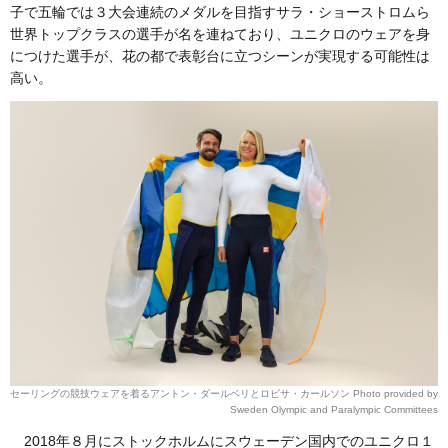
子で五輪では３大会連続のメダルを目指すサラ・ショーストロムら
世界トップクラスの選手が名を連ねており、ユニクロのウェアを身
につけた選手が、花の都で表彰台に立つシーンが実現する可能性は
高い。
セーリングの競技ウェアを着るアントン・ダールベリとロビサ・カールソン Photo provided by
Sweden Olympic and Paralympic Committees
2018年８月にストックホルムにスウェーデン国内でのユニクロ１