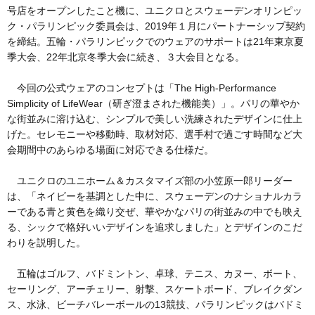
号店をオープンしたこと機に、ユニクロとスウェーデンオリンピッ
ク・パラリンピック委員会は、2019年１月にパートナーシップ契約
を締結。五輪・パラリンピックでのウェアのサポートは21年東京夏
季大会、22年北京冬季大会に続き、３大会目となる。
今回の公式ウェアのコンセプトは「The High-Performance
Simplicity of LifeWear（研ぎ澄まされた機能美）」。パリの華やか
な街並みに溶け込む、シンプルで美しい洗練されたデザインに仕上
げた。セレモニーや移動時、取材対応、選手村で過ごす時間など大
会期間中のあらゆる場面に対応できる仕様だ。
ユニクロのユニホーム＆カスタマイズ部の小笠原一郎リーダー
は、「ネイビーを基調とした中に、スウェーデンのナショナルカラ
ーである青と黄色を織り交ぜ、華やかなパリの街並みの中でも映え
る、シックで格好いいデザインを追求しました」とデザインのこだ
わりを説明した。
五輪はゴルフ、バドミントン、卓球、テニス、カヌー、ボート、
セーリング、アーチェリー、射撃、スケートボード、ブレイクダン
ス、水泳、ビーチバレーボールの13競技、パラリンピックはバドミ