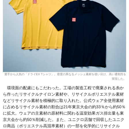
選手から人気の「ドライEX Tシャツ」。密度の異なるメッシュ素材を使い分け、高い通気性を
実現した。
環境面の配慮にもこだわった。工場の製造工程で廃棄される糸か
ら作ったリサイクルナイロン素材や、リサイクルポリエステル素材
などリサイクル素材を積極的に取り入れた。公式ウェア全使用素材
に占めるリサイクル素材の割合は21年東京大会の約33％から約50％
に拡大。ウェアの主素材の原材料に関わる温室効果ガス排出量も東
京大会から約50％削減した。また、ユニクロ店舗で回収したユニク
ロ商品（ポリエステル高混率素材）の一部を化学的にリサイクル