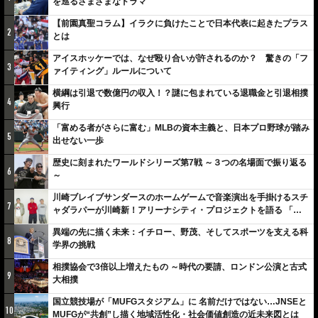
を巡るさまざまなドラマ
【前園真聖コラム】イラクに負けたことで日本代表に起きたプラス
2
とは
アイスホッケーでは、なぜ殴り合いが許されるのか？ 驚きの「フ
3
ァイティング」ルールについて
横綱は引退で数億円の収入！？謎に包まれている退職金と引退相撲
4
興行
「富める者がさらに富む」MLBの資本主義と、日本プロ野球が踏み
5
出せない一歩
歴史に刻まれたワールドシリーズ第7戦 ～３つの名場面で振り返る
6
～
川崎ブレイブサンダースのホームゲームで音楽演出を手掛けるスチ
7
ャダラパーが川崎新！アリーナシティ・プロジェクトを語る 「楽
しみでしかないでしょ。川崎は、ずっと成長曲線だから」
異端の先に描く未来：イチロー、野茂、そしてスポーツを支える科
8
学界の挑戦
相撲協会で3倍以上増えたもの ～時代の要請、ロンドン公演と古式
9
大相撲
国立競技場が「MUFGスタジアム」に 名前だけではない…JNSEと
10
MUFGが“共創”し描く地域活性化・社会価値創造の近未来図とは