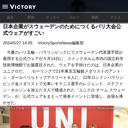
総合
野球
サッカー
ゴルフ
相撲
テニス
日本企業がスウェーデンのためにつくるパリ大会公
式ウェアがすごい
2024/5/27 14:05
VictorySportsNews編集部
今夏のパリ五輪・パラリンピックにてスウェーデン代表選手団が
着用する公式ウェアが５月14日に、ストックホルム市内の国立科学
技術博物館でお披露目された。ウェアを手掛けたのは、日本企業の
ユニクロだ。 セーリングで21年東京五輪銀メダリストのアント
ン・ダールベリらトップアスリート８人に、12年ロンドンパラリン
ピック金メダリストで元車いすテニス選手のレジェンド、ステファ
ン・オルソンを加えた９人で構成された「ユニクロ チーム スウェー
デン」が、公式ウェアをまとって発表イベントに登場し、会場を沸
かせた。
公式ウェアを着てイベントに登場した「ユニクロ チーム スウェーデン」Photo provided by Sweden Olympic and Paralympic Committees