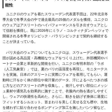
能性
ユニクロのウェアを着たスウェーデン代表選手団は、22年北京冬
季大会で冬季大会の中で過去最高の25個のメダルを獲得。ユニクロ
のウェアはアスリートのハイパフォーマンスを引き出すウェアとし
て信頼を獲得し、既に2026年にミラノ・コルティナダンペッツォで
開催される冬季オリンピック・パラリンピックまで契約を継続する
ことが決まっている。
パリ大会のウェアについてもユニクロは、スウェーデン代表選手
団が認める高品質・高機能なウェアをつくり上げた。外部機関やパ
ートナー企業と革新的な開発を行い、ユニクロ有明本部の「ラボ
（人工気象室）」では、夏のパリの温湿度を再現し、モニターテス
トを実施。日本のアスリートに実際にウェアを着用してもらい、運
動時に汗をかく体の部位や発汗量のデータ、汗によるべたつきの感
じ方などのアスリートの声を収集し、。発汗しやすい部位にメッシ
ュ素材や通気孔を効果的に施すことで、衣服内の熱を逃がしやすく
し、ウェアの快適性を高めた。さらに、動きを妨げず身体に適度に
フィットするシルエット、首まわりを美しく見せる立ち襟や、生地
を縫わずに貼り合わせるボンディング加工を施したパンツ裾など、