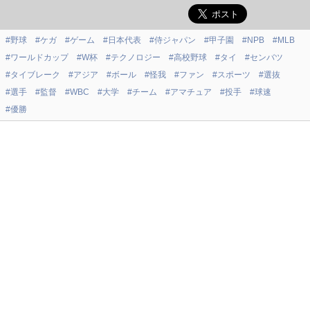
#野球
#ケガ
#ゲーム
#日本代表
#侍ジャパン
#甲子園
#NPB
#MLB
#ワールドカップ
#W杯
#テクノロジー
#高校野球
#タイ
#センバツ
#タイブレーク
#アジア
#ボール
#怪我
#ファン
#スポーツ
#選抜
#選手
#監督
#WBC
#大学
#チーム
#アマチュア
#投手
#球速
#優勝