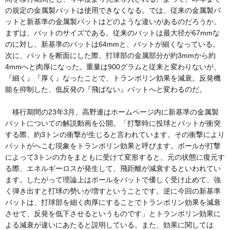
の規定の金属製バットは使用できなくなる。では、従来の金属製バ
ットと新基準の金属製バットはどのような違いがあるのだろうか。
まずは、バットのサイズである。従来のバットは最大径が67mmな
のに対し、新基準のバットは64mmと、バットが細くなっている。
次に、バットを断面にした際、打球部の金属部分が約3mmから約
4mmへと肉厚になった。重量は900グラムと従来と変わりないが、
『細く』『厚く』なったことで、トランポリン効果を減衰。反発機
能を抑制した、低反発の『飛ばない』バットへと変わるのだ。
移行期間の23年3月、高野連はホームページ内に新基準の金属製
バットについての解説動画を公開。「打撃時に投球とバットが衝突
する際、約3トンの衝撃が生じると言われています。その衝撃により
バットがへこむ現象をトランポリン効果と呼びます。ボールが打撃
によって3トンの力をまともに受けて変形すると、元の状態に復元す
る際、エネルギーロスが発生して、飛距離が減衰するといわれてい
ます。したがって理論上はボールをバットで優しく受け止めて、強
く弾き出すと打球の勢いが増すということです。逆に今回の新基準
バットは、打球部を細く肉厚にすることでトランポリン効果を減衰
させて、反発を低下させるというものです」とトランポリン効果に
よる減衰が違いにあたると説明している。また、効果に関しては