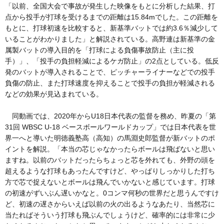
「以前、全国大会で事故が発生した映像をもとに分析した結果、打
点から投手が打球を受けるまでの距離は15.84mでした。この距離を
もとに、打球初速を比較すると、新基準バットでは約3.6％減少して
いることがわかりました」と解説されている。高野連は新基準の金
属製バットの導入目的を「打球による負傷事故防止（主に投
手）」、「投手の負担軽減によるケガ防止」の2点としている。低反
発のバットが導入されることで、ピッチャーライナーなどでの投手
負傷の防止、また打球速度を抑えることで投手の負担が軽減される
などの効果が見込まれている。
同動画では、2020年からU18日本代表の監督を務め、昨夏の「第
31回 WBSC U-18 ベースボールワールドカップ」では日本代表を世
界一へと導いた明徳義塾高（高知）の馬淵史郎監督が新バットのポ
イントを解説。「本当の芯じゃなかったらボールは飛ばないと思い
ますね。以前のバットだったらちょっと芯を外れても、外野の頭を
超えるような打球もあったんですけど、やっぱりしっかりした打ち
方で芯で捉えないとボールは飛んでいかないと感じています。打球
の初速がずいぶん遅いかなと。0コンマ何秒の世界だと思うんですけ
ど、初速の遅さからいえば以前の火の出るようなあたり、当然芯に
当たればそういう打球も飛ぶんでしょうけど、確率的には非常に少