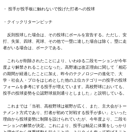
・ 投手が投手板に触れないで投げた打者への投球
・クイックリターンピッチ
反則投球した場合は、その投球にボールを宣告する。ただし、安
打、失策、四球、死球、その他で一塁に達した場合は除く。塁に走
者がいる場合は、ボークである。
これらが削除されたことにより、いわゆる二段モーションが今年
度より解禁されることになった。高野連は改正理由に関して「相応
の期間が経過したことに加え、昨今のテクノロジーの進化で、大
学・社会人・プロをはじめとした他の上位カテゴリーの投手の投球
フォームを参考にする投手が増えています。高校野球においても、
投手の投球姿勢を公認野球規則通りとしました」と説明している。
これまでは「当初、高校野球は裾野が広く、また、主大会がトー
ナメント方式であり、打者が初めて対戦する投手が多い」といった
理由から投球姿勢に制限を設けられていたが、今年度より、二段モ
ーションの解禁が決定。これにより、投手は軸足に体重をしっかり