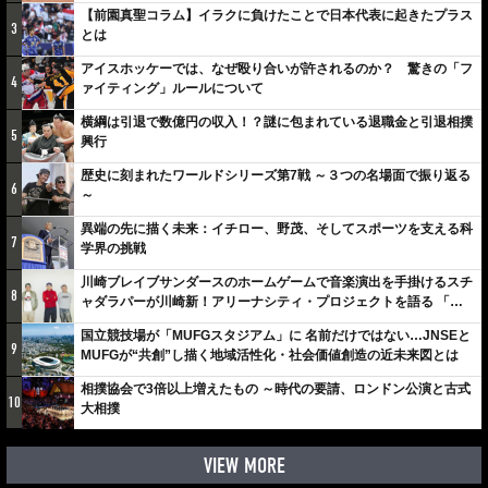
【前園真聖コラム】イラクに負けたことで日本代表に起きたプラス
3
とは
アイスホッケーでは、なぜ殴り合いが許されるのか？ 驚きの「フ
4
ァイティング」ルールについて
横綱は引退で数億円の収入！？謎に包まれている退職金と引退相撲
5
興行
歴史に刻まれたワールドシリーズ第7戦 ～３つの名場面で振り返る
6
～
異端の先に描く未来：イチロー、野茂、そしてスポーツを支える科
7
学界の挑戦
川崎ブレイブサンダースのホームゲームで音楽演出を手掛けるスチ
8
ャダラパーが川崎新！アリーナシティ・プロジェクトを語る 「楽
しみでしかないでしょ。川崎は、ずっと成長曲線だから」
国立競技場が「MUFGスタジアム」に 名前だけではない…JNSEと
9
MUFGが“共創”し描く地域活性化・社会価値創造の近未来図とは
相撲協会で3倍以上増えたもの ～時代の要請、ロンドン公演と古式
10
大相撲
VIEW MORE