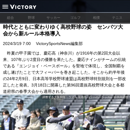
総合
野球
サッカー
ゴルフ
相撲
テニス
時代とともに変わりゆく高校野球の姿 センバツ大
会から新ルール本格導入
2024/3/19 7:00
VictorySportsNews編集部
昨夏の甲子園では、慶応高（神奈川）が1916年の第2回大会以
来、107年ぶり2度目の優勝を果たした。慶応ナインがチームの伝統
である『エンジョイ・ベースボール』を聖地で体現し、全国制覇を
成し遂げたことで大フィーバーを巻き起こした。そこから約半年後
の24年2月9日、日本高等学校野球連盟は高校野球特別規則を一部改
正したと発表。3月18日に開幕した第96回選抜高校野球大会と各都
道府県の春季大会から適用される。
調整する大阪桐蔭・ラマル 規格外パワーのスラッガー @共同通信