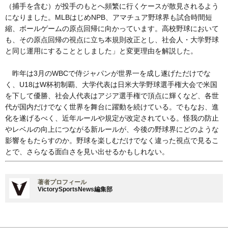
（捕手を含む）が投手のもとへ頻繁に行くケースが散見されるよう
になりました。MLBはじめNPB、アマチュア野球界も試合時間短
縮、ボールゲームの原点回帰に向かっています。高校野球において
も、その原点回帰の視点に立ち本規則改正とし、社会人・大学野球
と同じ運用にすることとしました」と変更理由を解説した。
昨年は3月のWBCで侍ジャパンが世界一を成し遂げただけでな
く、U18はW杯初制覇、大学代表は日米大学野球選手権大会で米国
を下して優勝、社会人代表はアジア選手権で頂点に輝くなど、各世
代が国内だけでなく世界を舞台に躍動を続けている。でもなお、進
化を遂げるべく、近年ルールや規定が改定されている。怪我の防止
やレベルの向上につながる新ルールが、今後の野球界にどのような
影響をもたらすのか。野球を楽しむだけでなく違った視点で見るこ
とで、さらなる面白さを見い出せるかもしれない。
著者プロフィール
VictorySportsNews編集部