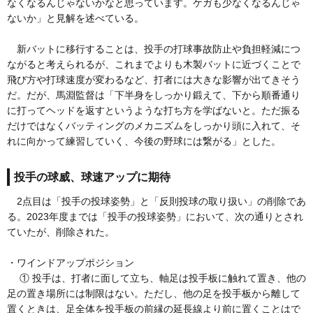
なくなるんじゃないかなと思っています。ケガも少なくなるんじゃ
ないか」と見解を述べている。
新バットに移行することは、投手の打球事故防止や負担軽減につ
ながると考えられるが、これまでよりも木製バットに近づくことで
飛び方や打球速度が変わるなど、打者には大きな影響が出てきそう
だ。だが、馬淵監督は「下半身をしっかり鍛えて、下から順番通り
に打ってヘッドを返すというような打ち方を学ばないと。ただ振る
だけではなくバッティングのメカニズムをしっかり頭に入れて、そ
れに向かって練習していく、今後の野球には繋がる」とした。
投手の球威、球速アップに期待
2点目は「投手の投球姿勢」と「反則投球の取り扱い」の削除であ
る。2023年度までは「投手の投球姿勢」において、次の通りとされ
ていたが、削除された。
・ワインドアップポジション
① 投手は、打者に面して立ち、軸足は投手板に触れて置き、他の
足の置き場所には制限はない。ただし、他の足を投手板から離して
置くときは、足全体を投手板の前縁の延長線より前に置くことはで