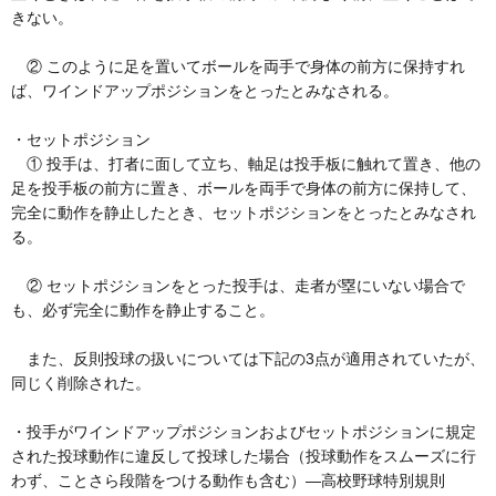
きない。
② このように足を置いてボールを両手で身体の前方に保持すれ
ば、ワインドアップポジションをとったとみなされる。
・セットポジション
① 投手は、打者に面して立ち、軸足は投手板に触れて置き、他の
足を投手板の前方に置き、ボールを両手で身体の前方に保持して、
完全に動作を静止したとき、セットポジションをとったとみなされ
る。
② セットポジションをとった投手は、走者が塁にいない場合で
も、必ず完全に動作を静止すること。
また、反則投球の扱いについては下記の3点が適用されていたが、
同じく削除された。
・投手がワインドアップポジションおよびセットポジションに規定
された投球動作に違反して投球した場合（投球動作をスムーズに行
わず、ことさら段階をつける動作も含む）―高校野球特別規則