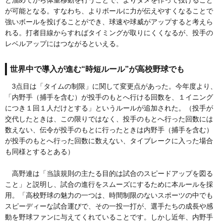
と溜めてから体重移動を行うことで、よりタメを作って投げること
が可能となる。すなわち、よりボールに力が伝えやすくなることで
強いボールを投げることができ、球速や球威がアップすると考えら
れる。打者目線からすればタイミングが取りにくくなるが、投手の
レベルアップにはつながるといえる。
世界中で導入が進む“時短ルール”が高校野球でも
3点目は「タイムの制限」に関して変更点があった。今年度より、
「内野手（捕手を含む）が投手のもとへ行ける回数を、１イニング
につき１回１人だけとする」というルールが追加された。（投手が
交代したときは、この限りではなく、投手のもとへ行った回数には
数えない、伝令が投手のもとに行ったときは内野手（捕手を含む）
が投手のもとへ行った回数に数えない、タイブレークに入った場合
も同様とするとある）
高野連は「当該規則の主たる目的は試合のスピードアップを図る
こと」と説明し、試合の進行をスムーズにするために本ルールを採
用。「高校野球の魅力の一つは、時間制限のないスポーツの中でも
スピーディーな試合運びで、その一投一打が、選手たちの成長や感
動を野球ファンに与えてくれていることです。しかし近年、内野手