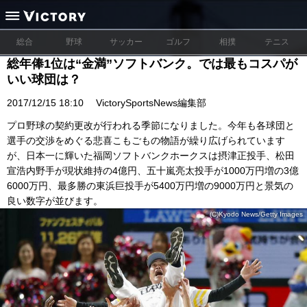
総合
野球
サッカー
ゴルフ
相撲
テニス
総年俸1位は“金満”ソフトバンク。では最もコスパが
いい球団は？
2017/12/15 18:10
VictorySportsNews編集部
プロ野球の契約更改が行われる季節になりました。今年も各球団と
選手の交渉をめぐる悲喜こもごもの物語が繰り広げられています
が、日本一に輝いた福岡ソフトバンクホークスは摂津正投手、松田
宣浩内野手が現状維持の4億円、五十嵐亮太投手が1000万円増の3億
6000万円、最多勝の東浜巨投手が5400万円増の9000万円と景気の
良い数字が並びます。
(C)Kyodo News/Getty Images