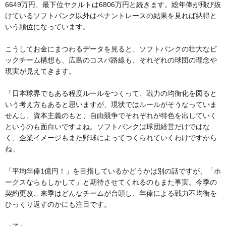
6649万円、最下位ヤクルトは6806万円と続きます。総年俸が飛び抜
けているソフトバンク以外はペナントレースの結果を見れば納得と
いう順位になっています。
こうしてお金にまつわるデータを見ると、ソフトバンクの壮大なビ
ックチーム構想も、広島のコスパ路線も、それぞれの球団の理念や
現実が見えてきます。
「日本球界でもある程度ルールをつくって、戦力の均衡化を図ると
いう考え方もあると思いますが、現状ではルールがそうなっていま
せんし、資本主義のもと、自由競争でそれぞれが特色を出していく
というのも面白いですよね。ソフトバンクは球団経営だけではな
く、企業イメージもまた野球によってつくられていくわけですから
ね」
「平均年俸1億円！」を目指しているかどうかは別の話ですが、「ホ
ークスならもしかして」と期待させてくれるのもまた事実。今季の
契約更改、来季はどんなチームが台頭し、年俸による戦力不均衡を
ひっくり返すのかにも注目です。