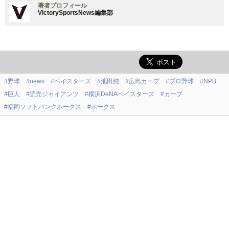
著者プロフィール
VictorySportsNews編集部
#野球
#news
#ベイスターズ
#池田純
#広島カープ
#プロ野球
#NPB
#巨人
#読売ジャイアンツ
#横浜DeNAベイスターズ
#カープ
#福岡ソフトバンクホークス
#ホークス