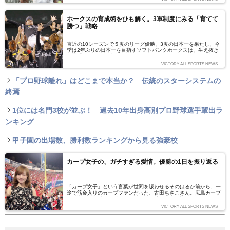
した連覇であるという部分に、巨人とはまた違う価値を見いだすこ
とができる。そしてそれを成し遂げた大きな要因として挙げられる
のが、伝統の「スカウティング力」であり、「ドラフト戦略」だ。
ホークスの育成術をひも解く。3軍制度にみる「育てて
13年続いた逆指名（自由獲得枠・希望枠含む）制度が廃止されて
勝つ」戦略
10年。今再び脚光を浴びる、“広島オリジナル”のスカウティング力
とドラフト戦略に迫る。（文＝小林雄二）
直近の10シーズンで５度のリーグ優勝、3度の日本一を果たし、今
季は2年ぶりの日本一を目指すソフトバンクホークスは、生え抜き
の選手が活躍する球団としても知られています。いち早く3軍制度
を導入し、成果を挙げているホークスの戦略的育成術に迫ります。
VICTORY ALL SPORTS NEWS
「プロ野球離れ」はどこまで本当か？ 伝統のスターシステムの
終焉
1位には名門3校が並ぶ！ 過去10年出身高別プロ野球選手輩出ラ
ンキング
甲子園の出場数、勝利数ランキングから見る強豪校
カープ女子の、ガチすぎる愛情。優勝の1日を振り返る
「カープ女子」という言葉が世間を賑わせるそのはるか前から、一
途で筋金入りのカープファンだった、古田ちさこさん。広島カープ
が37年ぶりの連覇を決めた9月18日。彼女はこの記念すべき1日
を、どのようにして迎え、過ごしたのでしょうか？ 決して派手と
VICTORY ALL SPORTS NEWS
はいえなくとも、純粋な愛情に満ち溢れていた1日を振り返ります
――。（文＝野口学）