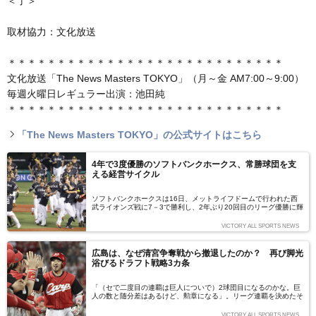
＜了＞
取材協力：文化放送
＊＊＊＊＊＊＊＊＊＊＊＊＊＊＊＊＊＊＊＊＊＊＊＊＊＊＊＊
文化放送「The News Masters TOKYO」（月～金 AM7:00～9:00）
毎週火曜日レギュラー出演：池田純
＊＊＊＊＊＊＊＊＊＊＊＊＊＊＊＊＊＊＊＊＊＊＊＊＊＊＊＊
「The News Masters TOKYO」の公式サイトはこちら
4年で3度優勝のソフトバンクホークス、常勝球団を支
える経営サイクル
ソフトバンクホークスは16日、メットライフドームで行われた西
武ライオンズ戦に7－3で勝利し、2年ぶり20回目のリーグ優勝に輝
いた。直近4年で3度の優勝を飾っているソフトバンクは、なぜこ
れだけ安定して結果を出せているのか。
VICTORY ALL SPORTS NEWS
広島は、なぜ清宮争奪戦から撤退したのか？ 再び脚光
浴びるドラフト戦略3カ条
「（セで二度目の連覇は巨人についで）2球団目になるのかな。巨
人の数と随分差はあるけど、勲章になる」。リーグ連覇を決めたそ
の日、広島カープの松田元オーナーが語った言葉だ。確かに数的な
差はある。しかし広島の場合、外国人以外はほぼ自前の選手で達成
VICTORY ALL SPORTS NEWS