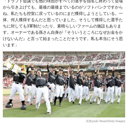
「ドラフト会議でも他の球団がすべての選手を指名し終わって会場
から引き上げても、最後の最後までいるのがソフトバンクですから
ね。私たちも控室に戻っているのにまだ獲得しようとしている。一
体、何人獲得するんだと思っていました。そうして獲得した選手た
ちに対しても3軍制だったり、素晴らしいファームの施設もありま
す。オーナーである孫さん自身が『そういうところになぜお金をか
けないんだ』と言って始まったことだそうです。私も本当にそう思
います」
(C)Kyodo News/Getty Images