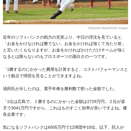
(C)Kyodo News/Getty Images
近年のソフトバンクの戦力の充実ぶり、中日の浮沈を見ていると、
「お金をかけなければ勝てない。お金をかければ強くて当たり前」
と言いたくもなりますが、お金をかければかけただけチームが強く
なるとは限らないのもプロスポーツの面白さの一つです。
「1勝するのにかかった費用を計算すると、コストパフォーマンスと
いう観点で球団を見ることができますよね」
池田氏が示したのは、選手年俸を勝利数で割った金額でした。
「1位は広島で、１勝するのにかかった金額は2729万円。２位が楽
天で3041万円ですから、これはものすごく効率が良いですよね。優
良企業です」
気になるソフトバンクは6505万円で12球団中10位。以下、巨人が