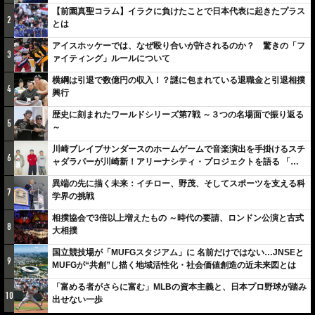
【前園真聖コラム】イラクに負けたことで日本代表に起きたプラス
2
とは
アイスホッケーでは、なぜ殴り合いが許されるのか？ 驚きの「フ
3
ァイティング」ルールについて
横綱は引退で数億円の収入！？謎に包まれている退職金と引退相撲
4
興行
歴史に刻まれたワールドシリーズ第7戦 ～３つの名場面で振り返る
5
～
川崎ブレイブサンダースのホームゲームで音楽演出を手掛けるスチ
6
ャダラパーが川崎新！アリーナシティ・プロジェクトを語る 「楽
しみでしかないでしょ。川崎は、ずっと成長曲線だから」
異端の先に描く未来：イチロー、野茂、そしてスポーツを支える科
7
学界の挑戦
相撲協会で3倍以上増えたもの ～時代の要請、ロンドン公演と古式
8
大相撲
国立競技場が「MUFGスタジアム」に 名前だけではない…JNSEと
9
MUFGが“共創”し描く地域活性化・社会価値創造の近未来図とは
「富める者がさらに富む」MLBの資本主義と、日本プロ野球が踏み
10
出せない一歩