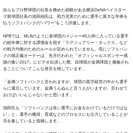
自らもプロ野球団の社長を務めた経験がある横浜DeNAベイスター
ズ前球団社長の池田純氏は、戦力充実のために選手に莫大な年俸を
払うソフトバンクの“パワー”をこう評価します。
NPBでは、MLBのように各球団のメジャー40人枠に入っている選手
の総年俸に対する課徴金を指す「ラグジュアリー・タックス」など
の戦力均衡のためのルールが定められていません。現にソフトバン
クの孫正義オーナーは、先月行われた『オフィシャルスポンサー感
謝の集い2017』にビデオ出演した際、自球団が金満球団と揶揄され
ることについてこんな発言を残しています。
「金満ソフトバンクと言われますが、球団の黒字経営の中から選手
らに還元しています。金満うんぬんと言う人がいますが、言わせて
おけばいいんじゃないかと思います」
池田氏も「ソフトバンクは良い選手にお金をかけているだけではな
い」と、選手の獲得、育成などのプロセスにも注力していることが
功を奏していると指摘します。