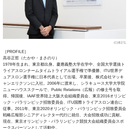
(C)浦正弘
［PROFILE］
高谷正哲（たかや・まさのり）
1978年生まれ、東京都出身。慶應義塾大学在学中、全国大学選抜ト
ライアスロンチームタイムトライアル選手権で準優勝、ITU世界デ
ュアスロン選手権に日本代表として出場。卒業後、株式会社マッキ
ャンエリクソンに入社。2006年に渡米し、シラキュース大学大学院
ニューハウススクールで、Public Relations（広報）の修士号を取
得。帰国後、IAAF世界陸上大阪大会組織委員会、東京2016オリンピ
ック・パラリンピック招致委員会、ITU国際トライアスロン連合に
従事。2011年、東京2020オリンピック・パラリンピック招致委員会
戦略広報部シニアディレクター代行に就任、大会招致成功に貢献。
現在、東京オリンピック・パラリンピック競技大会組織委員会スポ
ークスパーソンとして活動中。