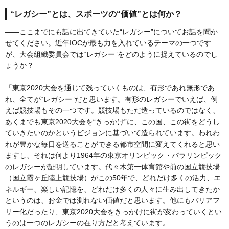
“レガシー”とは、スポーツの“価値”とは何か？
――ここまでにも話に出てきていた“レガシー”についてお話を聞か
せてください。近年IOCが最も力を入れているテーマの一つです
が、大会組織委員会では“レガシー”をどのように捉えているのでし
ょうか？
「東京2020大会を通じて残っていくものは、有形であれ無形であ
れ、全てが“レガシー”だと思います。有形のレガシーでいえば、例
えば競技場もその一つです。競技場もただ造っているのではなく、
あくまでも東京2020大会を“きっかけ”に、この国、この街をどうし
ていきたいのかというビジョンに基づいて造られています。われわ
れが豊かな毎日を送ることができる都市空間に変えてくれると思い
ますし、それは何より1964年の東京オリンピック・パラリンピック
のレガシーが証明しています。代々木第一体育館や前の国立競技場
（国立霞ヶ丘陸上競技場）がこの50年で、どれだけ多くの活力、エ
ネルギー、楽しい記憶を、どれだけ多くの人々に生み出してきたか
というのは、お金では測れない価値だと思います。他にもバリアフ
リー化だったり、東京2020大会をきっかけに街が変わっていくとい
うのは一つのレガシーの在り方だと考えています。