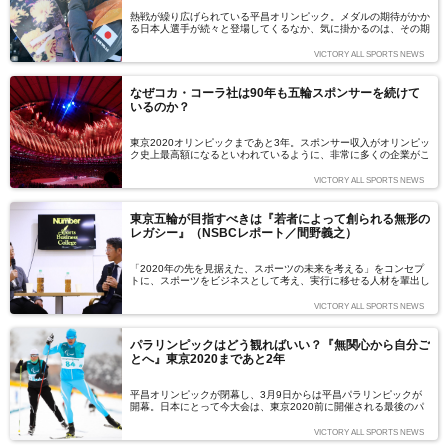
熱戦が繰り広げられている平昌オリンピック。メダルの期待がかか
る日本人選手が続々と登場してくるなか、気に掛かるのは、その期
待通りの結果を出せなかったときだ。これまでオリンピックなどの
ビッグイベントではしばしば、日本人選手がテレビの向こうにいる
VICTORY ALL SPORTS NEWS
ファンに向けて、涙ながらに謝る姿を目にしてきた。なぜ日本人選
手は“謝る”のだろうか？ スポーツの勝敗は誰のものなのだろう
か？ 平昌オリンピックが開催中で、東京オリンピックを2年後に
なぜコカ・コーラ社は90年も五輪スポンサーを続けて
控えている今だからこそ、あらためて考えてみたい。（文＝谷口輝
いるのか？
世子）
東京2020オリンピックまであと3年。スポンサー収入がオリンピッ
ク史上最高額になるといわれているように、非常に多くの企業がこ
の祭典に期待を寄せ、ビジネスチャンスと捉えていることが分か
る。だが同時に、スポンサー契約を結んだまではいいものの、そこ
VICTORY ALL SPORTS NEWS
から具体的にどうしたらいいのか分からないという声も聞かれる。
そこで今回は、オリンピックのワールドワイドパートナーや
FIFA（国際サッカー連盟）パートナーを務めるコカ・コーラ社
東京五輪が目指すべきは『若者によって創られる無形の
が、いかにしてスポンサーシップを活用し、確固たるブランドを築
レガシー』（NSBCレポート／間野義之）
き上げているのか、そのスポーツマーケティングの極意・前編をお
届けする。（編集部注：記事中の役職は取材当時のものです）
「2020年の先を見据えた、スポーツの未来を考える」をコンセプ
トに、スポーツをビジネスとして考え、実行に移せる人材を輩出し
ていく学びの場『Number Sports Business College』。第24回と
なる講義でゲストに迎えられたのは、早稲田大学スポーツ科学学術
VICTORY ALL SPORTS NEWS
院教授、そして東京オリンピック・パラリンピック競技大会組織委
員会に参与している間野義之氏だ。11年間の民間での仕事を経
て、「スポーツで日本を良くしたい」という思いからスポーツ政策
パラリンピックはどう観ればいい？『無関心から自分ご
でレガシー創造に励む。（取材・文：新川諒 写真：荒川祐史）
とへ』東京2020まであと2年
平昌オリンピックが閉幕し、3月9日からは平昌パラリンピックが
開幕。日本にとって今大会は、東京2020前に開催される最後のパ
ラリンピックでもあります。パラリンピックを主催する国際パラリ
ンピック委員会（IPC）は、パラアスリートが不可能を可能にして
VICTORY ALL SPORTS NEWS
いく様を通じて、社会変革を促していくことを目的に据えていま