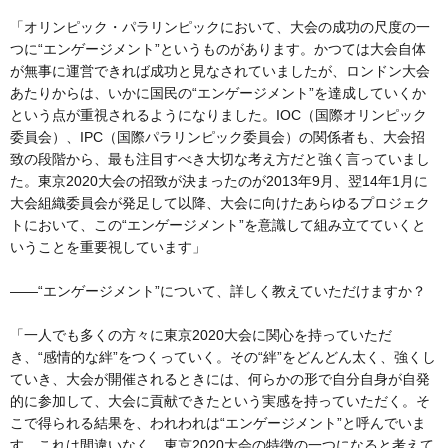
「オリンピック・パラリンピックにおいて、大会の成功の尺度の一
つに“エンゲージメント”というものがあります。かつては大会自体
が無事に運営できれば成功と見なされていましたが、ロンドン大会
あたりからは、いかに国民の“エンゲージメント”を達成していくか
という点が重視されるようになりました。IOC（国際オリンピック
委員会）、IPC（国際パラリンピック委員会）の関係者も、大会招
致の段階から、最も注目すべき大切な考え方だと強く言っていまし
た。東京2020大会の招致が決まったのが2013年9月、翌14年1月に
大会組織委員会が発足して以降、大会に向けたあらゆるプロジェク
トにおいて、この“エンゲージメント”を意識して組み立てていくと
いうことを重要視しています」
――“エンゲージメント”について、詳しく教えていただけますか？
「一人でも多くの方々に東京2020大会に関心を持っていただ
き、“感情的な絆”をつくっていく。その“絆”をどんどん太く、強くし
ていき、大会が開催されるときには、何らかの形で自分自身が自発
的に参加して、大会に貢献できたという実感を持っていただく。そ
こで得られる結果を、われわれは“エンゲージメント”と呼んでいま
す。これは間違いなく、東京2020大会の特徴の一つになると考えて