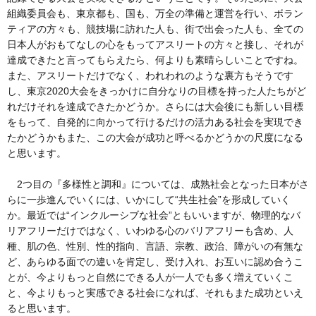
組織委員会も、東京都も、国も、万全の準備と運営を行い、ボラン
ティアの方々も、競技場に訪れた人も、街で出会った人も、全ての
日本人がおもてなしの心をもってアスリートの方々と接し、それが
達成できたと言ってもらえたら、何よりも素晴らしいことですね。
また、アスリートだけでなく、われわれのような裏方もそうです
し、東京2020大会をきっかけに自分なりの目標を持った人たちがど
れだけそれを達成できたかどうか。さらには大会後にも新しい目標
をもって、自発的に向かって行けるだけの活力ある社会を実現でき
たかどうかもまた、この大会が成功と呼べるかどうかの尺度になる
と思います。
2つ目の『多様性と調和』については、成熟社会となった日本がさ
らに一歩進んでいくには、いかにして“共生社会”を形成していく
か。最近では“インクルーシブな社会”ともいいますが、物理的なバ
リアフリーだけではなく、いわゆる心のバリアフリーも含め、人
種、肌の色、性別、性的指向、言語、宗教、政治、障がいの有無な
ど、あらゆる面での違いを肯定し、受け入れ、お互いに認め合うこ
とが、今よりもっと自然にできる人が一人でも多く増えていくこ
と、今よりもっと実感できる社会になれば、それもまた成功といえ
ると思います。