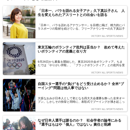
「日本一、パラを語れる女子アナ」久下真以子さん 人
生を変えられたアスリートとの出会いを語る
「日本一、パラを語れるアナウンサー」を目標に掲げ、精力的にパ
ラスポーツの取材を続けている、フリーアナウンサーの久下真以子
さん（セント・フォース所属）。1月から放送が開始する『PARA
SPORTS NEWS アスリートプライド』（BSスカパー！）のキャ
VICTORY ALL SPORTS NEWS
スター・リポーターに抜擢されるなど、その活躍の場を広げていま
す。なぜ彼女はパラスポーツに魅了されたのでしょうか？ そこに
は彼女の人生を変えた恩人ともいえるアスリートとの出会いがあり
東京五輪のボランティア批判は妥当か？ 改めて考えた
ました――。（文＝野口学）
いボランティアの意義と在り方
9月26日から募集を開始した、東京2020大会ボランティア。ちま
たでは「やりがい搾取」、「ブラックボランティア」との批判を受
けている今回のボランティア募集だが、その批判は本当に妥当だろ
うか？ 米国で子どものスポーツからプロスポーツに至るまで取材
VICTORY ALL SPORTS NEWS
を続ける谷口輝世子さんに、この問題を多面的な角度から考察して
いただいた。（文＝谷口輝世子）
自国スター選手の“負け”をどう受け止めるか？ 全米“ブ
ーイング”問題は他人事ではない
大坂なおみが日本人として初となる四大大会優勝を飾った全米オー
プン。しかしその快挙と同時に、表彰式でブーイングが沸き起こっ
たこともまた大きな話題となった。自国のスター選手の“負け”を目
の当たりにした時、私たちはどう受け止めるべきか？ 2年後に東
VICTORY ALL SPORTS NEWS
京2020オリンピック・パラリンピックを控えた日本にとって、こ
の問題は決して他人事ではない。米国で子どものスポーツからプロ
スポーツに至るまで取材を続ける谷口輝世子さんに、今回の問題に
なぜ日本人選手は謝るのか？ 社会学者の論考にみる
ついて執筆いただいた。（文＝谷口輝世子）
『選手はもはや「個人」ではない』責任と呪縛