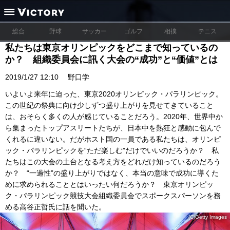
総合
野球
サッカー
ゴルフ
相撲
テニス
私たちは東京オリンピックをどこまで知っているの
か？ 組織委員会に訊く大会の“成功”と“価値”とは
2019/1/27 12:10
野口学
いよいよ来年に迫った、東京2020オリンピック・パラリンピック。
この世紀の祭典に向け少しずつ盛り上がりを見せてきていること
は、おそらく多くの人が感じていることだろう。2020年、世界中か
ら集まったトップアスリートたちが、日本中を熱狂と感動に包んで
くれるに違いない。だがホスト国の一員である私たちは、オリンピ
ック・パラリンピックを“ただ楽しむ”だけでいいのだろうか？ 私
たちはこの大会の土台となる考え方をどれだけ知っているのだろう
か？ “一過性”の盛り上がりではなく、本当の意味で成功に導くた
めに求められることとはいったい何だろうか？ 東京オリンピッ
ク・パラリンピック競技大会組織委員会でスポークスパーソンを務
める高谷正哲氏に話を聞いた。
(C)Getty Images