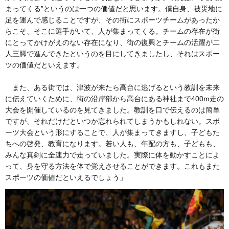
まってくる”というのは一つの価値だと思います。僕自身、被災地に
足を運んで感じることですが、その街にスポーツチームがあったか
らこそ、そこに選手がいて、人が集まってくる。チームの存在が街
にとってかけがえのない存在になり、街の復興とチームの活躍が二
人三脚で進んできたというのを目にしてきましたし、それはスポー
ツの価値だといえます。
また、ある街では、津波が来たら高台に逃げるという教訓を未来
に伝えていくために、街の沿岸部から高台にある神社まで400m走の
大会を開催しているのを見てきました。教訓を口で伝えるのは簡単
ですが、それだけだといつか忘れられてしまうかもしれない。スポ
ーツ大会という形にすることで、人が集まってきますし、子どもた
ちへの啓発、教育になります。若い人も、年配の方も、子どもも、
みんな真剣に全速力で走っていました。実際に体を動かすことによ
って、身を守る方法を体で覚えさせることができます。これもまた
スポーツの価値だといえるでしょう」