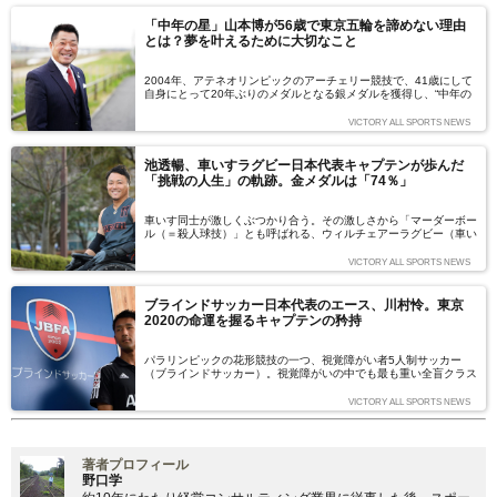
す。パラリンピックを通じて、私たちが学ぶものとはいったい何な
のか――。障がい者スポーツの教育活動やメディアの立場で活動を
「中年の星」山本博が56歳で東京五輪を諦めない理由
続けている3名の言葉とともに考えたいと思います。（取材・文＝
とは？夢を叶えるために大切なこと
吉田直人）
2004年、アテネオリンピックのアーチェリー競技で、41歳にして
自身にとって20年ぶりのメダルとなる銀メダルを獲得し、“中年の
星”として一躍時の人になった山本博選手。その山本選手は、56歳
になった今も東京2020オリンピックを目指し、第一線で戦ってい
VICTORY ALL SPORTS NEWS
る。年齢を重ねても失われない競技へのモチベーションはどこから
湧いてくるのか？ 教育者でもある山本選手に、夢の源泉、あきら
めない心の持ち方について聞いた。（取材・構成＝大塚一樹）
池透暢、車いすラグビー日本代表キャプテンが歩んだ
「挑戦の人生」の軌跡。金メダルは「74％」
車いす同士が激しくぶつかり合う。その激しさから「マーダーボー
ル（＝殺人球技）」とも呼ばれる、ウィルチェアーラグビー（車い
すラグビー）。日本代表は2018年8月の世界選手権で世界ランキン
グ１位のオーストラリアを破って金メダルを獲得し、東京2020パ
VICTORY ALL SPORTS NEWS
ラリンピックに向けて最も注目を浴びる競技の一つとなっている。
そのチームの中心にいるのが、38歳の池透暢選手。競技歴6年なが
ら、キャプテンとしてチームメイトからも厚い信頼を得る池選手
ブラインドサッカー日本代表のエース、川村怜。東京
が、いまアメリカリーグに挑戦しさらなる高みを目指している。こ
2020の命運を握るキャプテンの矜持
れまでの軌跡と、思い描くリーダー像、チームのこれからについて
インタビューした。（取材・構成＝久下真以子）
パラリンピックの花形競技の一つ、視覚障がい者5人制サッカー
（ブラインドサッカー）。視覚障がいの中でも最も重い全盲クラス
の選手たちが、視覚以外の情報を駆使してピッチを縦横無尽に躍動
する。世界の舞台を席巻するのは、ブラジル、アルゼンチンといっ
VICTORY ALL SPORTS NEWS
た南米勢に加え、イラン、中国といったアジア勢も強力だ。そんな
中、2020年に初めてパラリンピックのピッチを踏む日本代表。
2016年からキャプテンを任され、エースナンバーである10番を背
負う川村怜選手に、現在の代表チームの座標と、自身のバックグラ
著者プロフィール
ウンドについて聞いた。（取材・文＝吉田直人）
野口学