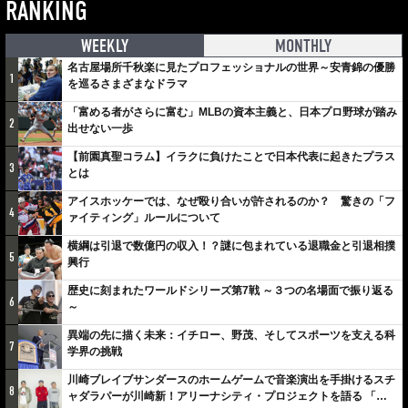
RANKING
WEEKLY
MONTHLY
名古屋場所千秋楽に見たプロフェッショナルの世界～安青錦の優勝
1
を巡るさまざまなドラマ
「富める者がさらに富む」MLBの資本主義と、日本プロ野球が踏み
2
出せない一歩
【前園真聖コラム】イラクに負けたことで日本代表に起きたプラス
3
とは
アイスホッケーでは、なぜ殴り合いが許されるのか？ 驚きの「フ
4
ァイティング」ルールについて
横綱は引退で数億円の収入！？謎に包まれている退職金と引退相撲
5
興行
歴史に刻まれたワールドシリーズ第7戦 ～３つの名場面で振り返る
6
～
異端の先に描く未来：イチロー、野茂、そしてスポーツを支える科
7
学界の挑戦
川崎ブレイブサンダースのホームゲームで音楽演出を手掛けるスチ
8
ャダラパーが川崎新！アリーナシティ・プロジェクトを語る 「楽