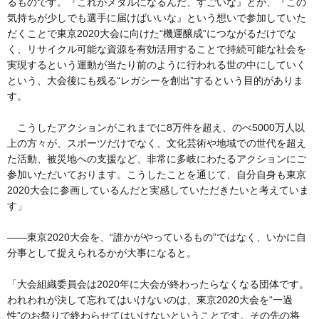
るものです。『これがメダルになるんだ、すごいな』とか、『この
気持ちが少しでも選手に届けばいいな』という想いで参加していた
だくことで東京2020大会に向けた“機運醸成”につながるだけでな
く、リサイクル可能な資源を有効活用することで持続可能な社会を
実現するという運動が当たり前のように行われる世の中にしていく
という、大会後にも残る“レガシーを創出”するという目的がありま
す。
こうしたアクションがこれまでに8万件を超え、のべ5000万人以
上の方々が、スポーツだけでなく、文化芸術や地域での世代を超え
た活動、被災地への支援など、非常に多岐にわたるアクションにご
参加いただいております。こうしたことを通じて、自分自身も東京
2020大会に参画しているんだと実感していただきたいと考えていま
す」
――東京2020大会を、“誰かがやっているもの”ではなく、いかに自
分事として捉えられるかが大事になると。
「大会組織委員会は2020年に大会が終わったらなくなる団体です。
われわれが決して忘れてはいけないのは、東京2020大会を“一過
性”のお祭りで終わらせてはいけないということです。その先の将