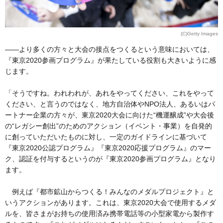
(C)Getty Images
――より多くの方々と大会の接点をつくるという意味においては、
『東京2020参画プログラム』が果たしている役割も大きいように感
じます。
「そうですね。われわれが、あれをやってください、これをやって
ください、と言うのではなく、地方自治体やNPO法人、あるいはパ
ートナー企業の方々が、東京2020大会に向けた“機運醸成”や大会後
の“レガシー創出”のためのアクション（イベント・事業）を自発的
に創っていただいたものに対し、一定のガイドラインに基づいて
『東京2020公認プログラム』『東京2020応援プログラム』のマー
ク、認証を付与するというのが『東京2020参画プログラム』となり
ます。
例えば『都市鉱山からつくる！みんなのメダルプロジェクト』と
いうアクションがあります。これは、東京2020大会で使用するメダ
ルを、皆さまがお持ちの使用済み携帯電話等の小型家電から製作す