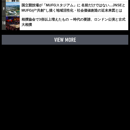
しみでしかないでしょ。川崎は、ずっと成長曲線だから」
国立競技場が「MUFGスタジアム」に 名前だけではない…JNSEと
9
MUFGが“共創”し描く地域活性化・社会価値創造の近未来図とは
相撲協会で3倍以上増えたもの ～時代の要請、ロンドン公演と古式
10
大相撲
VIEW MORE