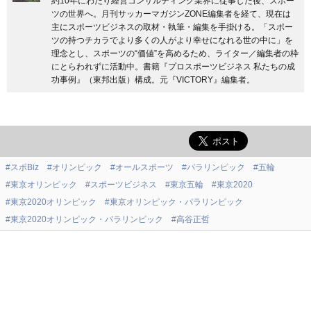
約10年にわたり経営コンサルティング業界に従事した後、スポー
ツの世界へ。月刊サッカーマガジンZONE編集者を経て、現在は
主にスポーツビジネスの取材・執筆・編集を手掛ける。「スポー
ツの持つチカラでより多くの人がより幸せになれる世の中に」を
理念とし、スポーツの“価値”を高めるため、ライター／編集者の枠
にとらわれずに活動中。書籍『プロスポーツビジネス 私たちの成
功事例』（東邦出版）構成。元『VICTORY』編集者。
#スポBiz
#オリンピック
#オールスポーツ
#パラリンピック
#五輪
#東京オリンピック
#スポーツビジネス
#東京五輪
#東京2020
#東京2020オリンピック
#東京オリンピック・パラリンピック
#東京2020オリンピック・パラリンピック
#高谷正哲