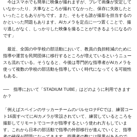
今はスマホでも簡単に映像が撮れますが、ブレて画像が安定して
いなかったり、大事なところが撮れてなかった、保存に失敗したと
いったこともありがちです。また、そもそも誰が撮影を担当するの
かといった問題もあります。AIカメラを定点に一つ置くことで、撮
り逃しがなく、しっかりした映像を撮ることができるようになるの
です」
最近、全国の中学校の部活動において、教員の負担軽減のために
指導や運営を民間団体に移行するところが増えているというニュー
スも流れている。そうなると、今後は専門的な指導者がAIカメラを
使って複数の学校の部活動を指導していく時代になってくる可能性
もある。
── 指導において「STADIUM TUBE」はどのように利用できます
か？
「例えばスペインのサッカーチームのバルセロナFCでは、練習コー
ト16面すべてにAIカメラが常設されていて、練習しているところを
撮影してリモートでコーチが指導するという使われ方もしていま
す。これから日本の部活動で指導の外部移行が進んでいくと、指導
者の確保が問題になってきます。指導者の数には限界があるので、