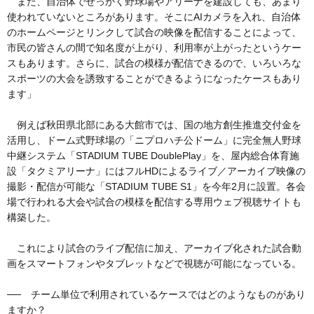
また、自治体でせっかく野球場やアリーナを建設しても、あまり
使われていないところがあります。そこにAIカメラを入れ、自治体
のホームページとリンクして試合の映像を配信することによって、
市民の皆さんの間で知名度が上がり、利用率が上がったというケー
スもあります。さらに、試合の模様が配信できるので、いろいろな
スポーツの大会を誘致することができるようになったケースもあり
ます」
例えば秋田県北部にある大館市では、国の地方創生推進交付金を
活用し、ドーム式野球場の「ニプロハチ公ドーム」に完全無人野球
中継システム「STADIUM TUBE DoublePlay」を、屋内総合体育施
設「タクミアリーナ」にはフルHDによるライブ／アーカイブ映像の
撮影・配信が可能な「STADIUM TUBE S1」を今年2月に設置。各会
場で行われる大会や試合の模様を配信する専用ウェブ視聴サイトも
構築した。
これにより試合のライブ配信に加え、アーカイブ化された試合動
画をスマートフォンやタブレットなどで視聴が可能になっている。
── チーム単位で利用されているケースではどのようなものがあり
ますか？