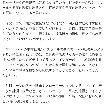
ジャーリーグの中継では普通になっている、ピッチャーが投げたボ
ールの速度が瞬時に出るとか、打球速度や角度が出るといったこと
も可能になってくると思います。
その一方で、地方の競技場だけではなく、例えば学校の体育館と
いったところにも設置していただけるよう、各自治体にアプローチ
していきながら展開し、部活動における日々の練習に役立てられる
ようにしていけたらと考えています」
NTTSportictの中村社長がイスラエルで初めてPixellot社のAIカメラ
を見た時にまず感じたのは、自分の子供のサッカーの試合に応援に
行った際、いつもビデオカメラのファインダー越しにしか試合を観
ることができなかったが、これがあれば撮影を気にすることなく、
自分の目で試合を観ながら応援することができる、ということだっ
たという。
注目シーンのアップ映像やスローモーションによるリプレイ、デ
ータの計測・表示など、さらにバラエティに富んだ撮影ができるよ
うになれば、日本でのスポーツ映像の撮影・分析・配信において新
しい時代が始まるかもしれない。