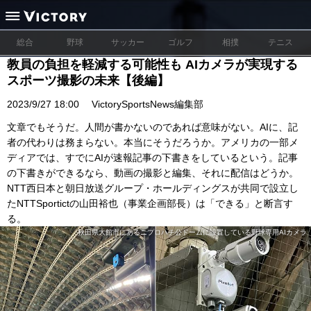
総合
野球
サッカー
ゴルフ
相撲
テニス
教員の負担を軽減する可能性も AIカメラが実現する
スポーツ撮影の未来【後編】
2023/9/27 18:00
VictorySportsNews編集部
文章でもそうだ。人間が書かないのであれば意味がない。AIに、記
者の代わりは務まらない。本当にそうだろうか。アメリカの一部メ
ディアでは、すでにAIが速報記事の下書きをしているという。記事
の下書きができるなら、動画の撮影と編集、それに配信はどうか。
NTT西日本と朝日放送グループ・ホールディングスが共同で設立し
たNTTSportictの山田裕也（事業企画部長）は「できる」と断言す
る。
秋田県大館市にあるニプロハチ公ドームに設置している野球専用AIカメラ