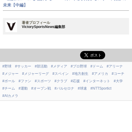
未来【中編】
著者プロフィール
VictorySportsNews編集部
#野球
#サッカー
#部活動
#メディア
#プロ野球
#ドーム
#アリーナ
#メジャー
#メジャーリーグ
#スペイン
#地方創生
#アメリカ
#コーチ
#ボール
#ファン
#スポーツ
#クラブ
#応援
#インターネット
#大学
#チーム
#運動
#オープン戦
#バルセロナ
#球速
#NTTSportict
#AIカメラ