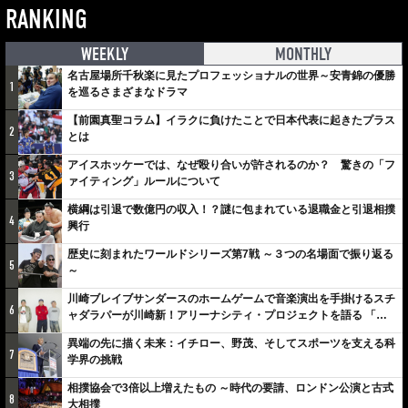
RANKING
WEEKLY
MONTHLY
名古屋場所千秋楽に見たプロフェッショナルの世界～安青錦の優勝
1
を巡るさまざまなドラマ
【前園真聖コラム】イラクに負けたことで日本代表に起きたプラス
2
とは
アイスホッケーでは、なぜ殴り合いが許されるのか？ 驚きの「フ
3
ァイティング」ルールについて
横綱は引退で数億円の収入！？謎に包まれている退職金と引退相撲
4
興行
歴史に刻まれたワールドシリーズ第7戦 ～３つの名場面で振り返る
5
～
川崎ブレイブサンダースのホームゲームで音楽演出を手掛けるスチ
6
ャダラパーが川崎新！アリーナシティ・プロジェクトを語る 「楽
しみでしかないでしょ。川崎は、ずっと成長曲線だから」
異端の先に描く未来：イチロー、野茂、そしてスポーツを支える科
7
学界の挑戦
相撲協会で3倍以上増えたもの ～時代の要請、ロンドン公演と古式
8
大相撲