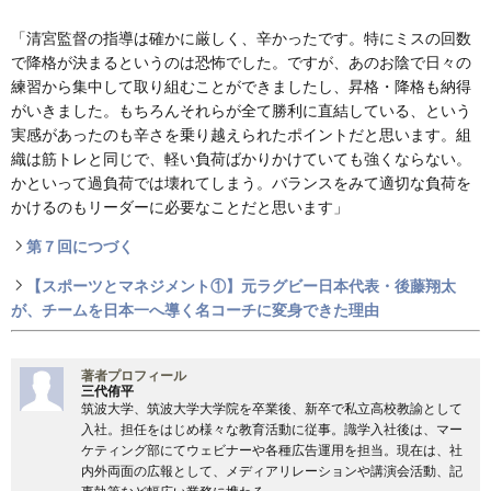
「清宮監督の指導は確かに厳しく、辛かったです。特にミスの回数
で降格が決まるというのは恐怖でした。ですが、あのお陰で日々の
練習から集中して取り組むことができましたし、昇格・降格も納得
がいきました。もちろんそれらが全て勝利に直結している、という
実感があったのも辛さを乗り越えられたポイントだと思います。組
織は筋トレと同じで、軽い負荷ばかりかけていても強くならない。
かといって過負荷では壊れてしまう。バランスをみて適切な負荷を
かけるのもリーダーに必要なことだと思います」
第７回につづく
【スポーツとマネジメント①】元ラグビー日本代表・後藤翔太
が、チームを日本一へ導く名コーチに変身できた理由
著者プロフィール
三代侑平
筑波大学、筑波大学大学院を卒業後、新卒で私立高校教諭として
入社。担任をはじめ様々な教育活動に従事。識学入社後は、マー
ケティング部にてウェビナーや各種広告運用を担当。現在は、社
内外両面の広報として、メディアリレーションや講演会活動、記