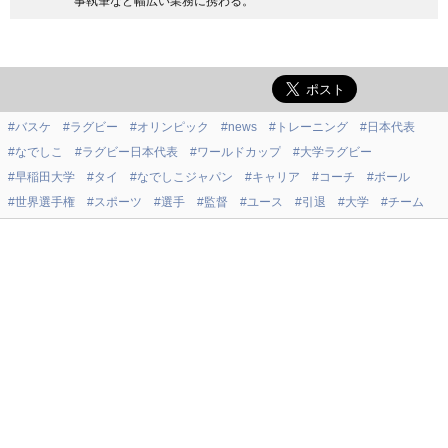
事執筆など幅広い業務に携わる。
#バスケ
#ラグビー
#オリンピック
#news
#トレーニング
#日本代表
#なでしこ
#ラグビー日本代表
#ワールドカップ
#大学ラグビー
#早稲田大学
#タイ
#なでしこジャパン
#キャリア
#コーチ
#ボール
#世界選手権
#スポーツ
#選手
#監督
#ユース
#引退
#大学
#チーム