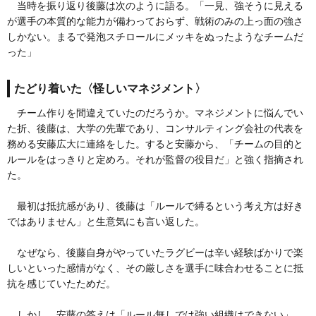
当時を振り返り後藤は次のように語る。「一見、強そうに見える
が選手の本質的な能力が備わっておらず、戦術のみの上っ面の強さ
しかない。まるで発泡スチロールにメッキをぬったようなチームだ
った」
たどり着いた〈怪しいマネジメント〉
チーム作りを間違えていたのだろうか。マネジメントに悩んでい
た折、後藤は、大学の先輩であり、コンサルティング会社の代表を
務める安藤広大に連絡をした。すると安藤から、「チームの目的と
ルールをはっきりと定めろ。それが監督の役目だ」と強く指摘され
た。
最初は抵抗感があり、後藤は「ルールで縛るという考え方は好き
ではありません」と生意気にも言い返した。
なぜなら、後藤自身がやっていたラグビーは辛い経験ばかりで楽
しいといった感情がなく、その厳しさを選手に味合わせることに抵
抗を感じていたためだ。
しかし、安藤の答えは「ルール無しでは強い組織はできない」。