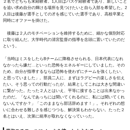
２名でどちらも未経験者。1人目はバスケ経験者であり、新しいこと
を追い求め自分の輝ける場所を見つけたいと自ら入部を希望した。2
人目は後藤が選手としての才を感じていた選手であり、高校卒業と
同時にオファーを掛けた。
後藤は２人のモチベーションを維持するために、細かな個別対応
に取り組んだ。大学時代の清宮監督の指導を念頭に置いていたのだ
という。
「当時はミスをしたらBチームに降格させられる、日本代表になれ
なかったら嫌だ…といった恐怖をエネルギーにしていました。その
ため、自分が指導するならば恐怖を使わずにチームを強くしたい、
と思っていました」。部員二人に、まずはラグビーの楽しさを伝え
たい。そう思っての行動だったが、結果としてこれは大きな間違い
に繋がった。たった２人とはいえ、平等に接することは出来なかっ
たのだ。「なんであっちには聞いてくれるのに、私には聞いてくれ
ないんですか？」「このままなら部活辞めます！」。それぞれの想
いに合わせる難しさを感じつつも、解決策もわからない。たった２
名とはいえ、次第に統率が取れなくなっていった。