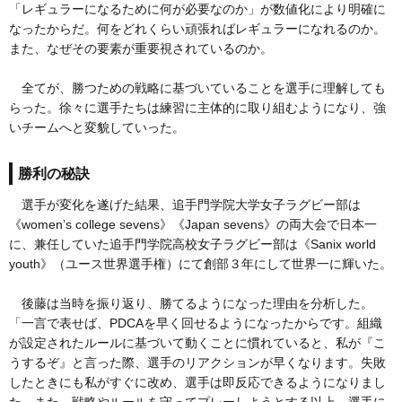
「レギュラーになるために何が必要なのか」が数値化により明確に
なったからだ。何をどれくらい頑張ればレギュラーになれるのか。
また、なぜその要素が重要視されているのか。
全てが、勝つための戦略に基づいていることを選手に理解しても
らった。徐々に選手たちは練習に主体的に取り組むようになり、強
いチームへと変貌していった。
勝利の秘訣
選手が変化を遂げた結果、追手門学院大学女子ラグビー部は
《women’s college sevens》《Japan sevens》の両大会で日本一
に、兼任していた追手門学院高校女子ラグビー部は《Sanix world
youth》（ユース世界選手権）にて創部３年にして世界一に輝いた。
後藤は当時を振り返り、勝てるようになった理由を分析した。
「一言で表せば、PDCAを早く回せるようになったからです。組織
が設定されたルールに基づいて動くことに慣れていると、私が『こ
うするぞ』と言った際、選手のリアクションが早くなります。失敗
したときにも私がすぐに改め、選手は即反応できるようになりまし