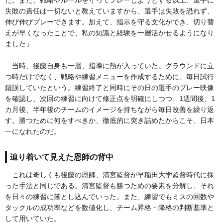
た。また、戦略やルールを守ってプレーしようとする以上、選手に
失敗の責任は一切ないと教えていますから、選手は失敗を恐れず、
伸び伸びプレーできます。加えて、指示を守る文化ができ、切り替
えが早くなったことで、私の知識と経験を一層活かせるようになり
ました」
当時、後藤自身も一層、指導に熱が入っていた。グラウンドに立
つ時だけでなく、戦略や練習メニューを作成するために、毎日試行
錯誤していたという。練習終了と同時にその日の選手のプレー映像
を確認し、次回の練習に向けて修正点を明確にしつつ、1週間後、1
カ月後、半年後のチームのイメージを持ちながら毎日改善を繰り返
す。勝つために何をすべきか、徹底的に突き詰めたからこそ、日本
一になれたのだ。
辿り着いて見えた恩師の背中
これは奇しくも後藤の恩師、清宮監督が早稲田大学監督時代に採
った手法と同じである。清宮監督も勝つための要素を分解し、それ
を日々の練習に落とし込んでいった。また、練習でもミスの回数や
タックルの成功率などを数値化し、チーム昇格・降格の判断基準と
して用いていた。