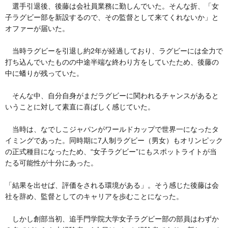
選手引退後、後藤は会社員業務に勤しんでいた。そんな折、「女
子ラグビー部を新設するので、その監督として来てくれないか」と
オファーが届いた。
当時ラグビーを引退し約2年が経過しており、ラグビーには全力で
打ち込んでいたものの中途半端な終わり方をしていたため、後藤の
中に蟠りが残っていた。
そんな中、自分自身がまだラグビーに関われるチャンスがあると
いうことに対して素直に喜ばしく感じていた。
当時は、なでしこジャパンがワールドカップで世界一になったタ
イミングであった。同時期に7人制ラグビー（男女）もオリンピック
の正式種目になったため、“女子ラグビー”にもスポットライトが当
たる可能性が十分にあった。
「結果を出せば、評価をされる環境がある」。そう感じた後藤は会
社を辞め、監督としてのキャリアを歩むことになった。
しかし創部当初、追手門学院大学女子ラグビー部の部員はわずか