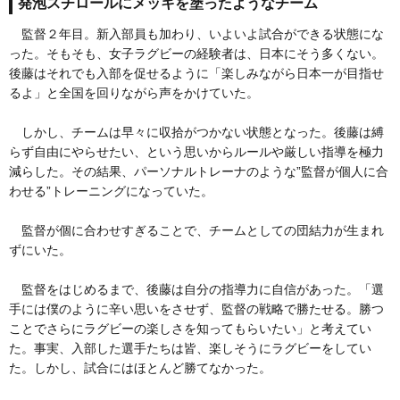
発泡スチロールにメッキを塗ったようなチーム
監督２年目。新入部員も加わり、いよいよ試合ができる状態にな
った。そもそも、女子ラグビーの経験者は、日本にそう多くない。
後藤はそれでも入部を促せるように「楽しみながら日本一が目指せ
るよ」と全国を回りながら声をかけていた。
しかし、チームは早々に収拾がつかない状態となった。後藤は縛
らず自由にやらせたい、という思いからルールや厳しい指導を極力
減らした。その結果、パーソナルトレーナのような”監督が個人に合
わせる”トレーニングになっていた。
監督が個に合わせすぎることで、チームとしての団結力が生まれ
ずにいた。
監督をはじめるまで、後藤は自分の指導力に自信があった。「選
手には僕のように辛い思いをさせず、監督の戦略で勝たせる。勝つ
ことでさらにラグビーの楽しさを知ってもらいたい」と考えてい
た。事実、入部した選手たちは皆、楽しそうにラグビーをしてい
た。しかし、試合にはほとんど勝てなかった。