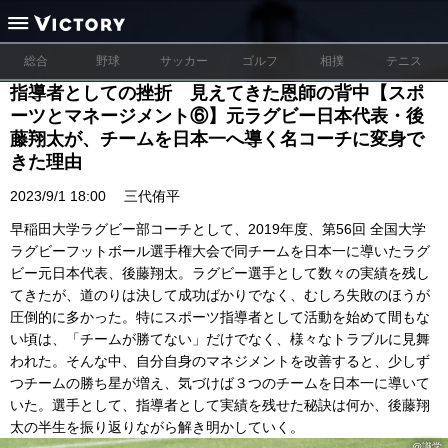
総合
野球
サッカー
ゴルフ
相撲
テニス
指導者としての挫折 見えてきた恩師の背中【スポ
ーツとマネージメント⑥】元ラグビー日本代表・後
藤翔太が、チームを日本一へ導く名コーチに変身で
きた理由
2023/9/1 18:00
三代侑平
早稲田大学ラグビー部コーチとして、2019年度、第56回 全国大学
ラグビーフットボール選手権大会で同チームを日本一に導いたラグ
ビー元日本代表、後藤翔太。ラグビー選手として数々の実績を残し
てきたが、道のりは決して成功ばかりでなく、むしろ失敗のほうが
圧倒的に多かった。特にスポーツ指導者として活動を始めて間もな
い頃は、「チームが勝てない」だけでなく、様々なトラブルに見舞
われた。そんな中、自分自身のマネジメントを改善すると、少しず
つチームの勝ち星が増え、気づけば３つのチームを日本一に導いて
いた。選手として、指導者として実績を残せた秘訣は何か、後藤翔
太の半生を振り返りながら解き明かしていく。
@識学