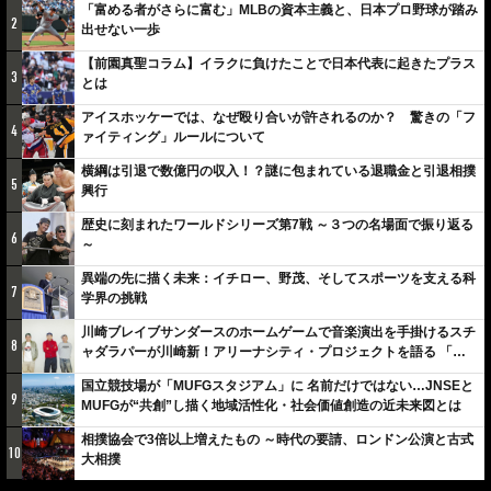
「富める者がさらに富む」MLBの資本主義と、日本プロ野球が踏み
2
出せない一歩
【前園真聖コラム】イラクに負けたことで日本代表に起きたプラス
3
とは
アイスホッケーでは、なぜ殴り合いが許されるのか？ 驚きの「フ
4
ァイティング」ルールについて
横綱は引退で数億円の収入！？謎に包まれている退職金と引退相撲
5
興行
歴史に刻まれたワールドシリーズ第7戦 ～３つの名場面で振り返る
6
～
異端の先に描く未来：イチロー、野茂、そしてスポーツを支える科
7
学界の挑戦
川崎ブレイブサンダースのホームゲームで音楽演出を手掛けるスチ
8
ャダラパーが川崎新！アリーナシティ・プロジェクトを語る 「楽
しみでしかないでしょ。川崎は、ずっと成長曲線だから」
国立競技場が「MUFGスタジアム」に 名前だけではない…JNSEと
9
MUFGが“共創”し描く地域活性化・社会価値創造の近未来図とは
相撲協会で3倍以上増えたもの ～時代の要請、ロンドン公演と古式
10
大相撲