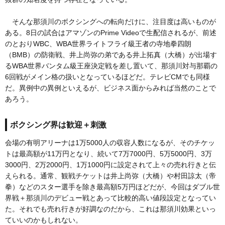
そんな那須川のボクシングへの転向だけに、注目度は高いものが
ある。8日の試合はアマゾンのPrime Videoで生配信されるが、前述
のとおりWBC、WBA世界ライトフライ級王者の寺地拳四朗
（BMB）の防衛戦、井上尚弥の弟である井上拓真（大橋）が出場す
るWBA世界バンタム級王座決定戦を差し置いて、那須川対与那覇の
6回戦がメイン格の扱いとなっているほどだ。テレビCMでも同様
だ。異例中の異例といえるが、ビジネス面からみれば当然のことで
あろう。
ボクシング界は歓迎＋刺激
会場の有明アリーナは1万5000人の収容人数になるが、そのチケッ
トは最高額が11万円となり、続いて7万7000円、5万5000円、3万
3000円、2万2000円、1万1000円に設定されて上々の売れ行きと伝
えられる。通常、観戦チケットは井上尚弥（大橋）や村田諒太（帝
拳）などのスター選手を除き最高額5万円ほどだが、今回はダブル世
界戦＋那須川のデビュー戦とあって比較的高い値段設定となってい
た。それでも売れ行きが好調なのだから、これは那須川効果といっ
ていいのかもしれない。