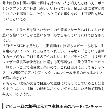
井上尚弥や村田の活躍で興味を持つ若い人が増えたとはいえ、ボク
シングファンの年齢層は高いといわれている。幅広い層に名前が知
られている那須川は、そういった点でも革命を起こす可能性を秘め
ているといえる。
一方、主役の座を譲ったかたちの先輩ボクサーたちはじくじたる
思いを抱いているかと思いきや、必ずしもそういうわけではなさそ
うだ。
「THE MATCHは見たし、（那須川は）技術もスピードもある。注
目度の高いイベントに出られてうれしい」（寺地）「こういう豪華
なカードのなかで戦えるのでうれしい。ビッグチャンス」（IBF世界
フェザー級挑戦者決定戦に出場する阿部麗也）「天心選手のデビュ
ー戦ということで注目度が高いので、これは自分にとってもチャン
ス」（WBOアジアパシフィック ウェルター級王者の佐々木尽）と
歓迎の声が多い。
もちろん、彼らが試合で目立って主役になろうとしていることは言
うまでもない。那須川の転向はボクシング界にはいい意味で刺激を
与えているようだ。
デビュー戦の相手は元アマ高校王者のハードパンチャー