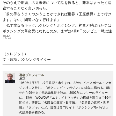
そのうえで那須川の近未来について話を振ると、藤本はまったく躊
躇することなく言い切った。
「前の手をうまくつかうことができれば世界（王座獲得）まで行け
ます。はい、間違いなく行けます」
似て非なるキックボクシングとボクシング。神童と呼ばれた男は
ボクシングの革命児になれるのか。まずは4月8日のデビュー戦に注
目だ。
（クレジット）
文・原功 ボクシングライター
著者プロフィール
原功
1959年4月7日、埼玉県深谷市生まれ。82年にベースボール・マガ
ジン社に入社し、『ボクシング・マガジン』の編集に携わる。88
年から99年まで同誌編集長を務め、2001年にフリーのライター
に。 以来、WOWOW『エキサイトマッチ』の構成を現在まで16年
間担当。著書に『名勝負の真実・日本編』『名勝負の真実・世界
編』『タツキ』など。現在は専門サイト『ボクシングモバイル』
の編集長を務める。