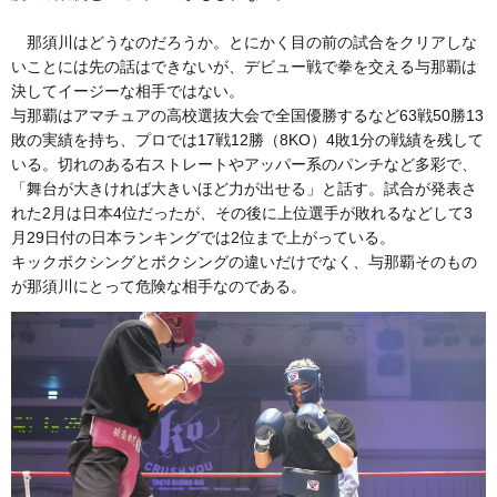
那須川はどうなのだろうか。とにかく目の前の試合をクリアしな
いことには先の話はできないが、デビュー戦で拳を交える与那覇は
決してイージーな相手ではない。
与那覇はアマチュアの高校選抜大会で全国優勝するなど63戦50勝13
敗の実績を持ち、プロでは17戦12勝（8KO）4敗1分の戦績を残して
いる。切れのある右ストレートやアッパー系のパンチなど多彩で、
「舞台が大きければ大きいほど力が出せる」と話す。試合が発表さ
れた2月は日本4位だったが、その後に上位選手が敗れるなどして3
月29日付の日本ランキングでは2位まで上がっている。
キックボクシングとボクシングの違いだけでなく、与那覇そのもの
が那須川にとって危険な相手なのである。