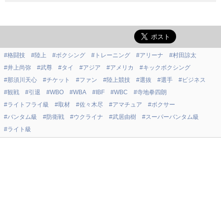
#格闘技
#陸上
#ボクシング
#トレーニング
#アリーナ
#村田諒太
#井上尚弥
#武尊
#タイ
#アジア
#アメリカ
#キックボクシング
#那須川天心
#チケット
#ファン
#陸上競技
#選抜
#選手
#ビジネス
#観戦
#引退
#WBO
#WBA
#IBF
#WBC
#寺地拳四朗
#ライトフライ級
#取材
#佐々木尽
#アマチュア
#ボクサー
#バンタム級
#防衛戦
#ウクライナ
#武居由樹
#スーパーバンタム級
#ライト級