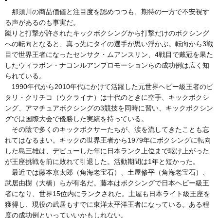
那須川の商品価値と注目度を認めつつも、期待の一方で不安視す
る声があるのも事実だ。
蹴りと打撃が許されたキックボクシングから打撃だけのボクシング
への転向となると、真っ先にタイの選手が思い浮かぶ。転向から3戦
目で世界王者になったセンサク・ムアンスリン、4戦目で戴冠を果た
したウィラポン・ナコンルアンプロモーションらの成功例は広く知
られている。
1990年代から2010年代にかけて活躍した元世界ヘビー級王者のビ
タリ・クリチコ（ウクライナ）は十代のときに空手、キックボクシ
ング、アマチュアボクシングの3競技を同時に習い、キックボクシン
グでは国際大会で優勝した実績を持っている。
その陰で多くのキックボクサーたちが、涙を流してきたことも忘
れてはなるまい。キックの世界王者から1979年にボクシングに転向
した島三雄は、デビューした年に日本ランク上位まで駆け上がった
が王座挑戦を前に敗れて引退した。活動期間は1年と短かった。
最近では藤本京太郎（角海老宝石）、土屋修平（角海老宝石）、
武居由樹（大橋）らが有名だ。藤本はボクシングで日本ヘビー級王
者になり、世界15位内にランクされた。土屋も日本ライト級王座を
獲得し、現役の武居もすでに東洋太平洋王者になっている。ある程
度の成功例といっていいかもしれない。