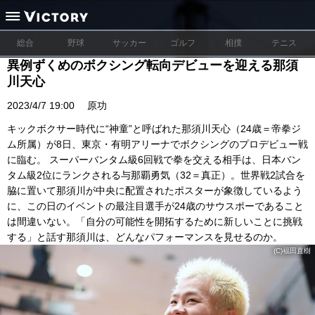
総合
野球
サッカー
ゴルフ
相撲
テニス
異例ずくめのボクシング転向デビューを迎える那須
川天心
2023/4/7 19:00
原功
キックボクサー時代に“神童”と呼ばれた那須川天心（24歳＝帝拳ジ
ム所属）が8日、東京・有明アリーナでボクシングのプロデビュー戦
に臨む。 スーパーバンタム級6回戦で拳を交える相手は、日本バン
タム級2位にランクされる与那覇勇気（32＝真正）。世界戦2試合を
脇に置いて那須川が中央に配置されたポスターが象徴しているよう
に、この日のイベントの最注目選手が24歳のサウスポーであること
は間違いない。「自分の可能性を開拓するために新しいことに挑戦
する」と話す那須川は、どんなパフォーマンスを見せるのか。
(C)福田直樹