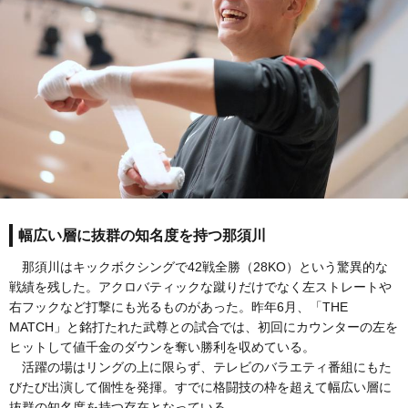
幅広い層に抜群の知名度を持つ那須川
那須川はキックボクシングで42戦全勝（28KO）という驚異的な
戦績を残した。アクロバティックな蹴りだけでなく左ストレートや
右フックなど打撃にも光るものがあった。昨年6月、「THE
MATCH」と銘打たれた武尊との試合では、初回にカウンターの左を
ヒットして値千金のダウンを奪い勝利を収めている。
活躍の場はリングの上に限らず、テレビのバラエティ番組にもた
びたび出演して個性を発揮。すでに格闘技の枠を超えて幅広い層に
抜群の知名度を持つ存在となっている。