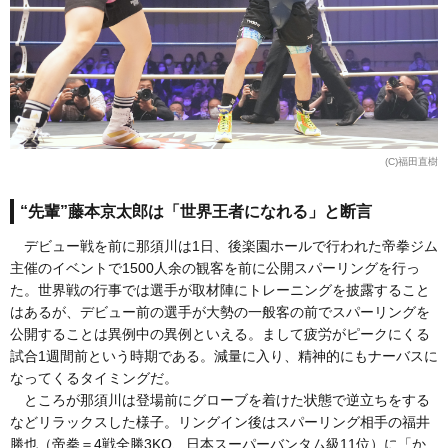
(C)福田直樹
“先輩”藤本京太郎は「世界王者になれる」と断言
デビュー戦を前に那須川は1日、後楽園ホールで行われた帝拳ジム
主催のイベントで1500人余の観客を前に公開スパーリングを行っ
た。世界戦の行事では選手が取材陣にトレーニングを披露すること
はあるが、デビュー前の選手が大勢の一般客の前でスパーリングを
公開することは異例中の異例といえる。まして疲労がピークにくる
試合1週間前という時期である。減量に入り、精神的にもナーバスに
なってくるタイミングだ。
ところが那須川は登場前にグローブを着けた状態で逆立ちをする
などリラックスした様子。リングイン後はスパーリング相手の福井
勝也（帝拳＝4戦全勝3KO、日本スーパーバンタム級11位）に「か