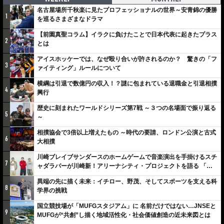
名古屋場所千秋楽に見たプロフェッショナルの世界～安青錦の優勝
1
を巡るさまざまなドラマ
【前園真聖コラム】イラクに負けたことで日本代表に起きたプラス
2
とは
アイスホッケーでは、なぜ殴り合いが許されるのか？ 驚きの「フ
3
ァイティング」ルールについて
横綱は引退で数億円の収入！？謎に包まれている退職金と引退相撲
4
興行
歴史に刻まれたワールドシリーズ第7戦 ～３つの名場面で振り返る
5
～
相撲協会で3倍以上増えたもの ～時代の要請、ロンドン公演と古式
6
大相撲
川崎ブレイブサンダースのホームゲームで音楽演出を手掛けるスチ
7
ャダラパーが川崎新！アリーナシティ・プロジェクトを語る 「楽
しみでしかないでしょ。川崎は、ずっと成長曲線だから」
異端の先に描く未来：イチロー、野茂、そしてスポーツを支える科
8
学界の挑戦
国立競技場が「MUFGスタジアム」に 名前だけではない…JNSEと
9
MUFGが“共創”し描く地域活性化・社会価値創造の近未来図とは