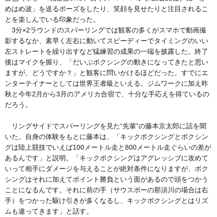
めはめ波」を送るポーズをしたり、笑顔を見せたりと注目されるこ
とを楽しんでいる印象だった。
3分×2ラウンドのスパーリングでは観客の多くがスマホで動画撮
影するなか、素早く左右に動いてスピーディーでタイミングのいい
左ストレートを繰り出すなど猛練習の成果の一端を披露した。終了
後はマイクを握り、「だいぶボクシングの動きになってきたと思い
ますが、どうですか？」と観客に問いかけるほどだった。すでにエ
ンターテイナーとしては世界王者級といえる。ジムワークに加え昨
秋と今年2月から3月のアメリカ合宿で、十分な手応えを得ているの
だろう。
リングサイドでスパーリングを見た“先輩”の藤本京太郎に話を聞
いた。自身の体験をもとに藤本は、「キックボクシングとボクシン
グは陸上競技でいえば100メートル走と800メートル走ぐらいの差が
あるんです」と説明。「キックボクシングはアグレッシブに攻めて
いって相手にダメージを与えることが絶対条件になりますが、ボク
シングはそれに加えてポイント勝負という面があるので頭をつかう
ことになるんです。それに前の手（サウスポーの那須川の場合は右
手）をつかった駆け引きが多くなるし、キックボクシングとはリズ
ムも違ってきます」と話す。