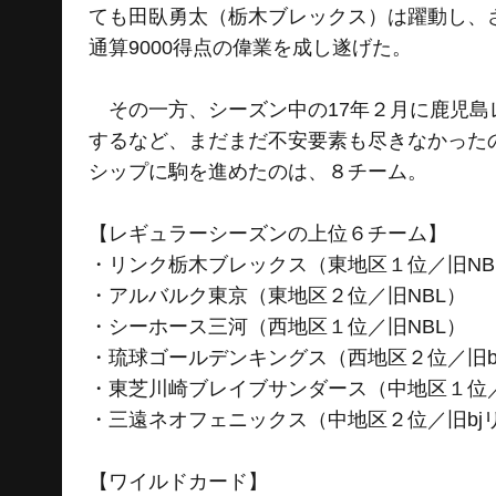
ても田臥勇太（栃木ブレックス）は躍動し、
通算9000得点の偉業を成し遂げた。
その一方、シーズン中の17年２月に鹿児島
するなど、まだまだ不安要素も尽きなかった
シップに駒を進めたのは、８チーム。
【レギュラーシーズンの上位６チーム】
・リンク栃木ブレックス（東地区１位／旧NB
・アルバルク東京（東地区２位／旧NBL）
・シーホース三河（西地区１位／旧NBL）
・琉球ゴールデンキングス（西地区２位／旧b
・東芝川崎ブレイブサンダース（中地区１位／
・三遠ネオフェニックス（中地区２位／旧bjリ
【ワイルドカード】