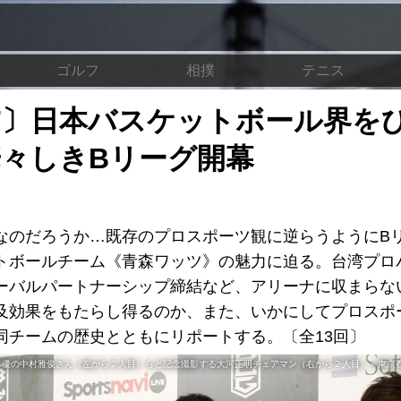
ゴルフ
相撲
テニス
Vol. 7〕日本バスケットボール界
華々しきBリーグ開幕
のだろうか…既存のプロスポーツ観に逆らうようにB
トボールチーム《青森ワッツ》の魅力に迫る。台湾プロ
ーバルパートナーシップ締結など、アリーナに収まらな
及効果をもたらし得るのか、また、いかにしてプロスポ
同チームの歴史とともにリポートする。〔全13回〕
優の中村雅俊さん（左から２人目）らと記念撮影する大河正明チェアマン（右から２人目）＝東京都内