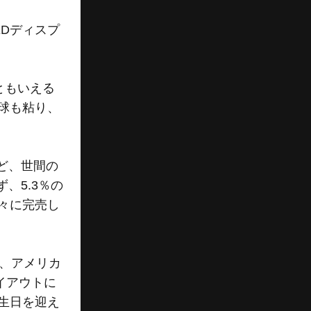
EDディスプ
。
ともいえる
球も粘り、
ど、世間の
、5.3％の
々に完売し
、アメリカ
イアウトに
生日を迎え