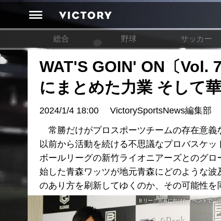
総合
野球
サッカー
WAT'S GOIN' ON〔
にまとめた力業 そして
2024/1/4 18:00
VictorySportsNews編集部
常勝だけがプロスポーツチームの存在意義な
以前から活動を続ける不思議なプロバスケッ
ボールリーグの新竹ライオニアーズとのグロ
始した青森ワッツが地元青森にどのような波
のあり方を刷新してゆくのか、その可能性を
Ｂリーグ開幕に向けたイベントで、俳