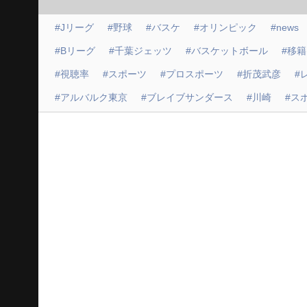
#Jリーグ
#野球
#バスケ
#オリンピック
#news
#Bリーグ
#千葉ジェッツ
#バスケットボール
#移籍
#視聴率
#スポーツ
#プロスポーツ
#折茂武彦
#
#アルバルク東京
#ブレイブサンダース
#川崎
#ス