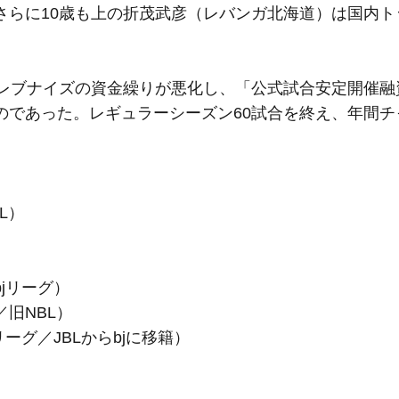
さらに10歳も上の折茂武彦（レバンガ北海道）は国内ト
レブナイズの資金繰りが悪化し、「公式試合安定開催融
のであった。レギュラーシーズン60試合を終え、年間チ
L）
jリーグ）
旧NBL）
ーグ／JBLからbjに移籍）