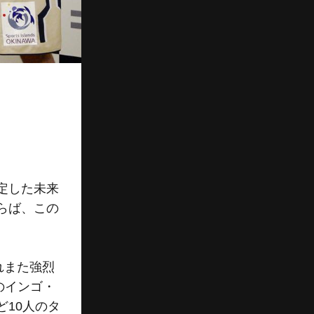
定した未来
らば、この
れまた強烈
のインゴ・
10人のタ