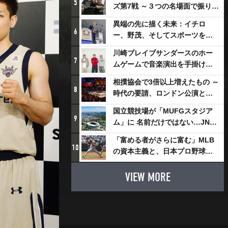
5
ズ第7戦 ～３つの名場面で振り返
る～
異端の先に描く未来：イチロ
6
ー、野茂、そしてスポーツを支
える科学界の挑戦
川崎ブレイブサンダースのホー
7
ムゲームで音楽演出を手掛ける
スチャダラパーが川崎新！アリ
相撲協会で3倍以上増えたもの ～
ーナシティ・プロジェクトを語
8
時代の要請、ロンドン公演と古
る 「楽しみでしかないでしょ。
式大相撲
川崎は、ずっと成長曲線だか
国立競技場が「MUFGスタジア
9
ら」
ム」に 名前だけではない…JNSE
とMUFGが“共創”し描く地域活
「富める者がさらに富む」MLB
性化・社会価値創造の近未来図
10
の資本主義と、日本プロ野球が
とは
踏み出せない一歩
VIEW MORE