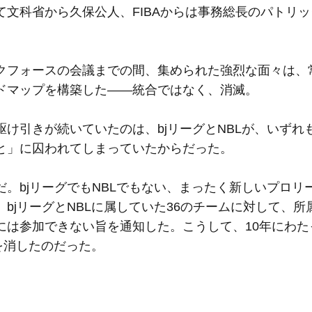
文科省から久保公人、FIBAからは事務総長のパトリ
フォースの会議までの間、集められた強烈な面々は、
ドマップを構築した——統合ではなく、消滅。
け引きが続いていたのは、bjリーグとNBLが、いずれ
と」に囚われてしまっていたからだった。
。bjリーグでもNBLでもない、まったく新しいプロリ
bjリーグとNBLに属していた36のチームに対して、所
には参加できない旨を通知した。こうして、10年にわた
を消したのだった。