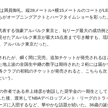
は満員御礼。縦28メートル×横15メートルのコートがL
たちがオープニングアクトとハーフタイムショーを彩った
代表する強豪アルバルク東京と、bjリーグ最大の成功例
見せたアルバルク東京が最大15点差まで引き離すも、琉
は、アルバルク東京だった。
れたが、瞬く間に完売。追加チケットが発売されるほ
地上波の全国生中継の数字は期待された２桁には届かず
に各クラブの初戦のチケットが発売されると、こちらも次
という。
』の作者である井上雄彦が創設した奨学金の一期生として
した後、渡米してNBAデベロップメント・リーグのトラ
ーズに入団するなど、華やかな話題が続いた。36歳の誕