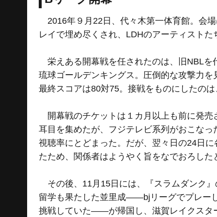
2016年９月22日、代々木第一体育館。会場
レイで埋め尽くされ、LDHのアーティスト
栄えある開幕戦を任されたのは、旧NBLを
琉球ゴールデンキングス。圧倒的な攻撃力を
最終スコアは80対75。接戦をものにしたの
開幕戦のチケットは１カ月以上も前に発売さ
耳目を集めたが、フジテレビ系列がおこなった
視聴率にとどまった。だが、翌々日の24日
たため、関係者はようやく旨をなでおろした
その後、11月15日には、『スラムダンク
留学も果たした並里成——bjリーグでプレー
挑戦していた——が帰国し、滋賀レイクスタ