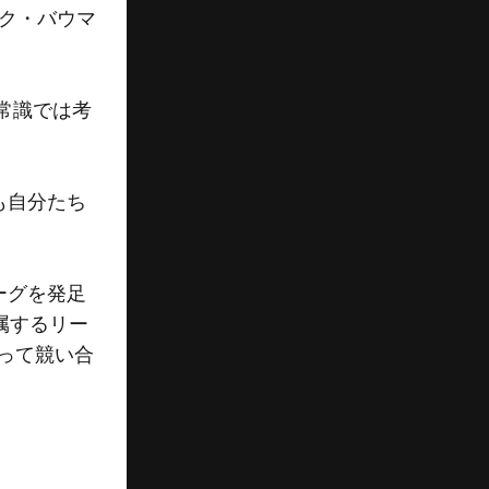
ック・バウマ
常識では考
も自分たち
ーグを発足
属するリー
って競い合