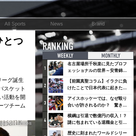
All Sports
News
Brand
をひとつ
RANKING
WEEKLY
MONTHLY
名古屋場所千秋楽に見たプロフ
1
ェッショナルの世界～安青錦の
優勝を巡るさまざまなドラマ
リーグ誕生
【前園真聖コラム】イラクに負
2
けたことで日本代表に起きたプ
バスケット
ラスとは
い活動を開
アイスホッケーでは、なぜ殴り
3
ーツチーム
合いが許されるのか？ 驚きの
「ファイティング」ルールにつ
横綱は引退で数億円の収入！？
いて
4
謎に包まれている退職金と引退
のホテル ©️共同通信
相撲興行
歴史に刻まれたワールドシリー