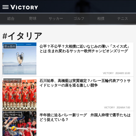
総合
野球
サッカー
ゴルフ
相撲
テニス
#イタリア
公平？不公平？大相撲に近いなじみの薄い「スイス式」
サッカー
とは 生まれ変わるサッカー欧州チャンピオンズリーグ
VICTORY
2024/6/5 10:00
石川祐希、高橋藍は実質確定？バレー五輪代表アウトサ
バレーボール
イドヒッターの座を巡る激しい競争
VICTORY
2024/6/4 7:00
半年後に迫るバレー新リーグ 外国人枠増で選手たちは
バレーボール
どう捉えている？