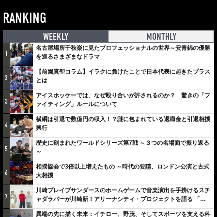
RANKING
WEEKLY
MONTHLY
名古屋場所千秋楽に見たプロフェッショナルの世界～安青錦の優勝
1
を巡るさまざまなドラマ
【前園真聖コラム】イラクに負けたことで日本代表に起きたプラス
2
とは
アイスホッケーでは、なぜ殴り合いが許されるのか？ 驚きの「フ
3
ァイティング」ルールについて
横綱は引退で数億円の収入！？謎に包まれている退職金と引退相撲
4
興行
歴史に刻まれたワールドシリーズ第7戦 ～３つの名場面で振り返る
5
～
相撲協会で3倍以上増えたもの ～時代の要請、ロンドン公演と古式
6
大相撲
川崎ブレイブサンダースのホームゲームで音楽演出を手掛けるスチ
7
ャダラパーが川崎新！アリーナシティ・プロジェクトを語る 「楽
しみでしかないでしょ。川崎は、ずっと成長曲線だから」
異端の先に描く未来：イチロー、野茂、そしてスポーツを支える科