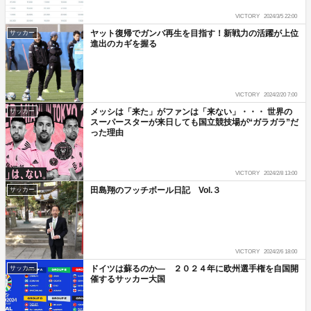
VICTORY
2024/3/5 22:00
ヤット復帰でガンバ再生を目指す！新戦力の活躍が上位
サッカー
進出のカギを握る
VICTORY
2024/2/20 7:00
メッシは「来た」がファンは「来ない」・・・ 世界の
サッカー
スーパースターが来日しても国立競技場が“ガラガラ”だ
った理由
VICTORY
2024/2/8 13:00
田島翔のフッチボール日記 Vol.３
サッカー
VICTORY
2024/2/6 18:00
ドイツは蘇るのか― ２０２４年に欧州選手権を自国開
サッカー
催するサッカー大国