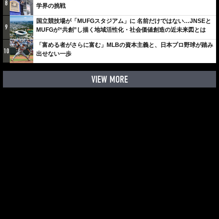
8
学界の挑戦
国立競技場が「MUFGスタジアム」に 名前だけではない…JNSEと
9
MUFGが“共創”し描く地域活性化・社会価値創造の近未来図とは
「富める者がさらに富む」MLBの資本主義と、日本プロ野球が踏み
10
出せない一歩
VIEW MORE