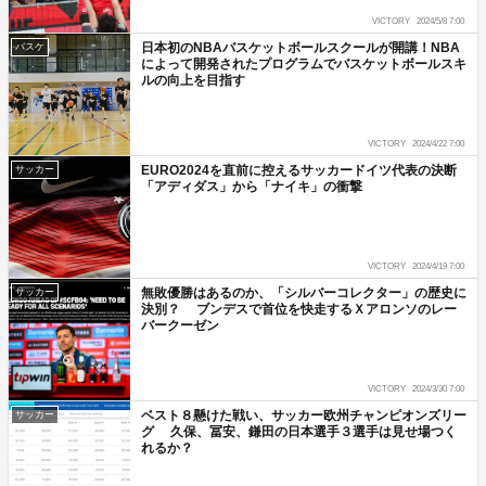
VICTORY
2024/5/8 7:00
日本初のNBAバスケットボールスクールが開講！NBA
バスケ
によって開発されたプログラムでバスケットボールスキ
ルの向上を目指す
VICTORY
2024/4/22 7:00
EURO2024を直前に控えるサッカードイツ代表の決断
サッカー
「アディダス」から「ナイキ」の衝撃
VICTORY
2024/4/19 7:00
無敗優勝はあるのか、「シルバーコレクター」の歴史に
サッカー
決別？ ブンデスで首位を快走するＸアロンソのレー
バークーゼン
VICTORY
2024/3/30 7:00
ベスト８懸けた戦い、サッカー欧州チャンピオンズリー
サッカー
グ 久保、冨安、鎌田の日本選手３選手は見せ場つく
れるか？