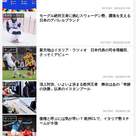
VICTORY
2023/12/31 7:00
モーグル絶対王者に挑むスウェーデン勢、躍進を支える
オールスポーツ
日本のアパレルブランド
VICTORY
2023/12/25 12:00
新天地はイタリア・ラツィオ 日本代表の司令塔鎌田、
サッカー
さっそくデビュー
VICTORY
2023/8/24 7:00
頂上対決、いよいよ決まる欧州王者 舞台はあの「奇跡
サッカー
の決勝」以来のイスタンブール
VICTORY
2023/6/10 7:00
復権と呼ぶには気が早い？ 欧州CLで、イタリア勢３チ
サッカー
ームが８強