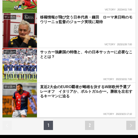
VICTORY
2023/4/11 7:00
移籍情報が飛び交う日本代表・鎌田 ローマ来日時のモ
サッカー
ウリーニョ監督のジョーク実現に期待
VICTORY
2023/1/26 7:00
サッカー強豪国の特徴と、今の日本サッカーに必要なこ
サッカー
ととは？
VICTORY
2022/10/31 7:00
直近2大会のEURO覇者が雌雄を決するW杯欧州予選プ
サッカー
レーオフ イタリアか、ポルトガルかー。勝敗を左右す
るキーマンに迫る
VICTORY
2022/3/23 17:10
1
2