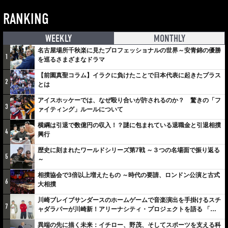
RANKING
WEEKLY
MONTHLY
名古屋場所千秋楽に見たプロフェッショナルの世界～安青錦の優勝
1
を巡るさまざまなドラマ
【前園真聖コラム】イラクに負けたことで日本代表に起きたプラス
2
とは
アイスホッケーでは、なぜ殴り合いが許されるのか？ 驚きの「フ
3
ァイティング」ルールについて
横綱は引退で数億円の収入！？謎に包まれている退職金と引退相撲
4
興行
歴史に刻まれたワールドシリーズ第7戦 ～３つの名場面で振り返る
5
～
相撲協会で3倍以上増えたもの ～時代の要請、ロンドン公演と古式
6
大相撲
川崎ブレイブサンダースのホームゲームで音楽演出を手掛けるスチ
7
ャダラパーが川崎新！アリーナシティ・プロジェクトを語る 「楽
しみでしかないでしょ。川崎は、ずっと成長曲線だから」
異端の先に描く未来：イチロー、野茂、そしてスポーツを支える科