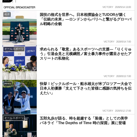
VICTORY
2026/5/14 13:00
国技の格式を世界へ。日本相撲協会とTUDORが築く
相撲
「伝統の未来」―ロンドンからパリへと繋がるグローバ
ル戦略の全貌
VICTORY
2026/5/14 7:00
求められる「敬意」あるスポーツへの支援―「りくりゅ
オールスポーツ
う」引退会見と元横綱照ノ富士暴力事件が露呈させたア
スリートの私物化
VICTORY
2026/5/13 7:00
快挙！ピックルボール・船水雄太が米プロツアー大会で
news
日本人初優勝「支えて下さった皆様に感謝の気持ちを伝
えたい」
VICTORY
2026/5/12 17:00
五郎丸歩が語る、時を超越する「装備」としての美学
オールスポーツ
パネライ「The Depths of Time 時の深淵」展に登場