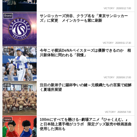
VICTORY
2026/5/12 7:00
サンロッカーズ渋谷、クラブ名を「東京サンロッカー
Brand
ズ」に変更 メインカラーも紫に刷新
VICTORY
2026/5/11 17:30
今年こそ横浜DeNAベイスターズは優勝できるのか 相
野球
川新体制に問われる「我慢」
VICTORY
2026/5/8 17:00
注目の新弟子に賜杯争いの鍵～元横綱たちの言葉で紐解
相撲
く夏場所展望
VICTORY
2026/5/8 7:00
100mにすべてを懸ける--劇場アニメ『ひゃくえむ。』
news
と日本陸上選手権がコラボ 限定グッズ販売や映画楽曲
使用した演出も