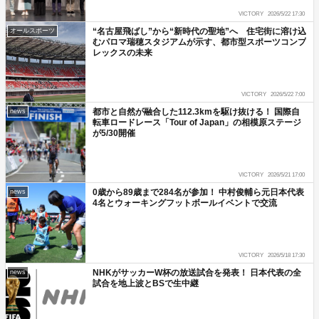
VICTORY
2026/5/22 17:30
“名古屋飛ばし”から“新時代の聖地”へ 住宅街に溶け込
オールスポーツ
むパロマ瑞穂スタジアムが示す、都市型スポーツコンプ
レックスの未来
VICTORY
2026/5/22 7:00
都市と自然が融合した112.3kmを駆け抜ける！ 国際自
news
転車ロードレース「Tour of Japan」の相模原ステージ
が5/30開催
VICTORY
2026/5/21 17:00
0歳から89歳まで284名が参加！ 中村俊輔ら元日本代表
news
4名とウォーキングフットボールイベントで交流
VICTORY
2026/5/18 17:30
NHKがサッカーW杯の放送試合を発表！ 日本代表の全
news
試合を地上波とBSで生中継