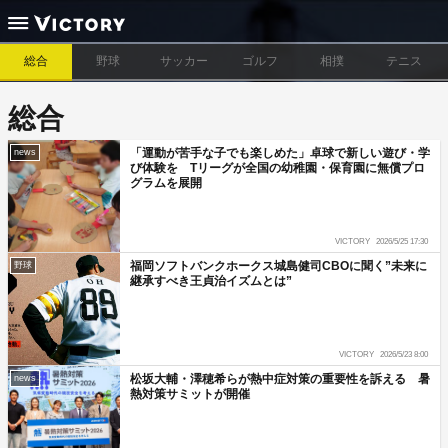
総合
野球
サッカー
ゴルフ
相撲
テニス
総合
「運動が苦手な子でも楽しめた」卓球で新しい遊び・学
news
び体験を Tリーグが全国の幼稚園・保育園に無償プロ
グラムを展開
VICTORY
2026/5/25 17:30
福岡ソフトバンクホークス城島健司CBOに聞く”未来に
野球
継承すべき王貞治イズムとは”
VICTORY
2026/5/23 8:00
松坂大輔・澤穂希らが熱中症対策の重要性を訴える 暑
news
熱対策サミットが開催