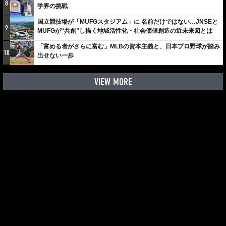
8
学界の挑戦
国立競技場が「MUFGスタジアム」に 名前だけではない…JNSEと
9
MUFGが“共創”し描く地域活性化・社会価値創造の近未来図とは
「富める者がさらに富む」MLBの資本主義と、日本プロ野球が踏み
10
出せない一歩
VIEW MORE