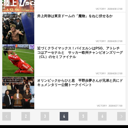
VICTORY
2026/4/30 17:00
井上尚弥は東京ドームの「魔物」をねじ伏せるか
ボクシング
VICTORY
2026/4/28 17:00
近づくクライマックス！バイエルンはPSG、アトレチ
サッカー
コはアーセナルと サッカー欧州チャンピオンズリーグ
（CL）のセミファイナル
VICTORY
2026/4/28 17:00
オリンピックからひと息 平野歩夢さんが兄弟と共にド
オールスポーツ
キュメンタリー公開トークイベント
VICTORY
2026/4/27 7:00
2
3
4
5
6